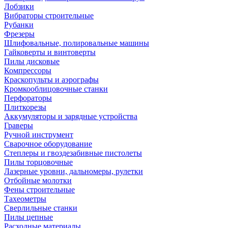
Лобзики
Вибраторы строительные
Рубанки
Фрезеры
Шлифовальные, полировальные машины
Гайковерты и винтоверты
Пилы дисковые
Компрессоры
Краскопульты и аэрографы
Кромкооблицовочные станки
Перфораторы
Плиткорезы
Аккумуляторы и зарядные устройства
Граверы
Ручной инструмент
Сварочное оборудование
Степлеры и гвоздезабивные пистолеты
Пилы торцовочные
Лазерные уровни, дальномеры, рулетки
Отбойные молотки
Фены строительные
Тахеометры
Сверлильные станки
Пилы цепные
Расходные материалы