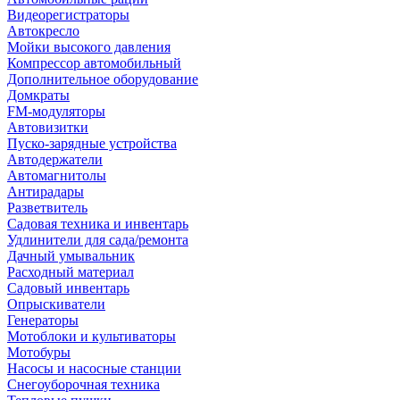
Видеорегистраторы
Автокресло
Мойки высокого давления
Компрессор автомобильный
Дополнительное оборудование
Домкраты
FM-модуляторы
Автовизитки
Пуско-зарядные устройства
Автодержатели
Автомагнитолы
Антирадары
Разветвитель
Садовая техника и инвентарь
Удлинители для сада/ремонта
Дачный умывальник
Расходный материал
Садовый инвентарь
Опрыскиватели
Генераторы
Мотоблоки и культиваторы
Мотобуры
Насосы и насосные станции
Снегоуборочная техника