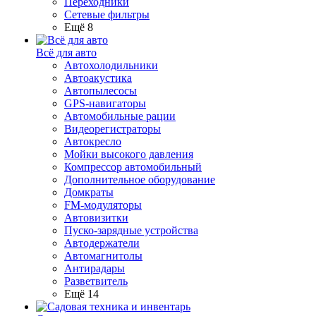
Переходники
Сетевые фильтры
Ещё 8
Всё для авто
Автохолодильники
Автоакустика
Автопылесосы
GPS-навигаторы
Автомобильные рации
Видеорегистраторы
Автокресло
Мойки высокого давления
Компрессор автомобильный
Дополнительное оборудование
Домкраты
FM-модуляторы
Автовизитки
Пуско-зарядные устройства
Автодержатели
Автомагнитолы
Антирадары
Разветвитель
Ещё 14