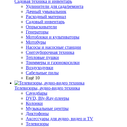
Садовая техника и инвентарь
Удлинители для сада/ремонта
Дачный умывальник
Расходный материал
Садовый инвентарь
Опрыскиватели
Генераторы
Мотоблоки и культиваторы
Мотобуры
Насосы и насосные станции
Снегоуборочная техника
Тепловые пушки
Триммеры и газонокосилки
Воздуходувки
Сабельные пилы
Ещё 10
Телевизоры, аудио-видео техника
Саундбары
DVD, Bly-Ray-плееры
Колонки
Музыкальные центры
Диктофоны
Аксессуары для аудио, видео и TV
Телевизоры