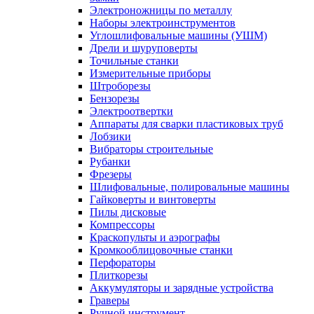
Электроножницы по металлу
Наборы электроинструментов
Углошлифовальные машины (УШМ)
Дрели и шуруповерты
Точильные станки
Измерительные приборы
Штроборезы
Бензорезы
Электроотвертки
Аппараты для сварки пластиковых труб
Лобзики
Вибраторы строительные
Рубанки
Фрезеры
Шлифовальные, полировальные машины
Гайковерты и винтоверты
Пилы дисковые
Компрессоры
Краскопульты и аэрографы
Кромкооблицовочные станки
Перфораторы
Плиткорезы
Аккумуляторы и зарядные устройства
Граверы
Ручной инструмент