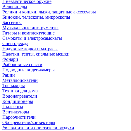
Пневматическое оружие
Велосипеды
Ролики и коньки, лыжи, защитные аксессуары
Бинокли, телескопы, микроскопы
Бассейны
Музыкальные инструменты
Гитары и комплектующие
Самокаты и электросамокаты
Спец одежда
Надувные лодки и матрасы
Палатки, тенты, спальные мешки
Фонари
Рыболовные снасти
Подводные видео-камеры
Рации
Металлоискатели
Тренажеры
Техника для дома
Водонагреватели
Кондиционеры
Пылесосы
Вентиляторы
Пароочистители
Обогреватели/конвекторы
Увлажнители и очистители воздуха