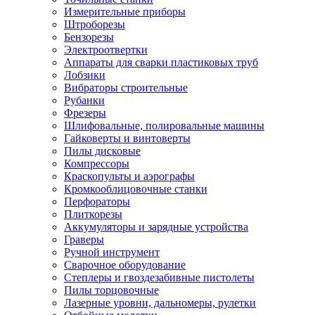
Измерительные приборы
Штроборезы
Бензорезы
Электроотвертки
Аппараты для сварки пластиковых труб
Лобзики
Вибраторы строительные
Рубанки
Фрезеры
Шлифовальные, полировальные машины
Гайковерты и винтоверты
Пилы дисковые
Компрессоры
Краскопульты и аэрографы
Кромкооблицовочные станки
Перфораторы
Плиткорезы
Аккумуляторы и зарядные устройства
Граверы
Ручной инструмент
Сварочное оборудование
Степлеры и гвоздезабивные пистолеты
Пилы торцовочные
Лазерные уровни, дальномеры, рулетки