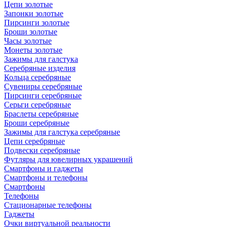
Цепи золотые
Запонки золотые
Пирсинги золотые
Броши золотые
Часы золотые
Монеты золотые
Зажимы для галстука
Серебряные изделия
Кольца серебряные
Сувениры серебряные
Пирсинги серебряные
Серьги серебряные
Браслеты серебряные
Броши серебряные
Зажимы для галстука серебряные
Цепи серебряные
Подвески серебряные
Футляры для ювелирных украшений
Смартфоны и гаджеты
Смартфоны и телефоны
Смартфоны
Телефоны
Стационарные телефоны
Гаджеты
Очки виртуальной реальности