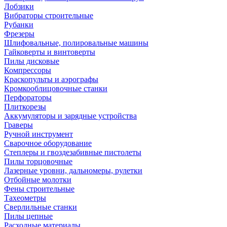
Лобзики
Вибраторы строительные
Рубанки
Фрезеры
Шлифовальные, полировальные машины
Гайковерты и винтоверты
Пилы дисковые
Компрессоры
Краскопульты и аэрографы
Кромкооблицовочные станки
Перфораторы
Плиткорезы
Аккумуляторы и зарядные устройства
Граверы
Ручной инструмент
Сварочное оборудование
Степлеры и гвоздезабивные пистолеты
Пилы торцовочные
Лазерные уровни, дальномеры, рулетки
Отбойные молотки
Фены строительные
Тахеометры
Сверлильные станки
Пилы цепные
Расходные материалы