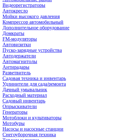
Видеорегистраторы
Автокресло
Мойки высокого давления
Компрессор автомобильный
Дополнительное оборудование
Домкраты
FM-модуляторы
Автовизитки
Пуско-зарядные устройства
Автодержатели
Автомагнитолы
Антирадары
Разветвитель
Садовая техника и инвентарь
Удлинители для сада/ремонта
Дачный умывальник
Расходный материал
Садовый инвентарь
Опрыскиватели
Генераторы
Мотоблоки и культиваторы
Мотобуры
Насосы и насосные станции
Снегоуборочная техника