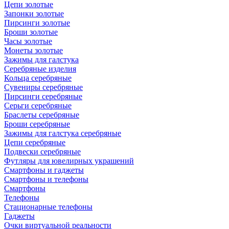
Цепи золотые
Запонки золотые
Пирсинги золотые
Броши золотые
Часы золотые
Монеты золотые
Зажимы для галстука
Серебряные изделия
Кольца серебряные
Сувениры серебряные
Пирсинги серебряные
Серьги серебряные
Браслеты серебряные
Броши серебряные
Зажимы для галстука серебряные
Цепи серебряные
Подвески серебряные
Футляры для ювелирных украшений
Смартфоны и гаджеты
Смартфоны и телефоны
Смартфоны
Телефоны
Стационарные телефоны
Гаджеты
Очки виртуальной реальности