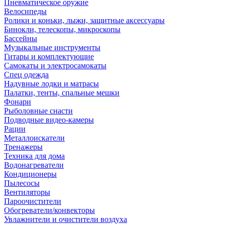
Пневматическое оружие
Велосипеды
Ролики и коньки, лыжи, защитные аксессуары
Бинокли, телескопы, микроскопы
Бассейны
Музыкальные инструменты
Гитары и комплектующие
Самокаты и электросамокаты
Спец одежда
Надувные лодки и матрасы
Палатки, тенты, спальные мешки
Фонари
Рыболовные снасти
Подводные видео-камеры
Рации
Металлоискатели
Тренажеры
Техника для дома
Водонагреватели
Кондиционеры
Пылесосы
Вентиляторы
Пароочистители
Обогреватели/конвекторы
Увлажнители и очистители воздуха