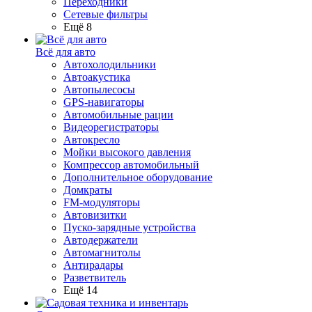
Переходники
Сетевые фильтры
Ещё 8
Всё для авто
Автохолодильники
Автоакустика
Автопылесосы
GPS-навигаторы
Автомобильные рации
Видеорегистраторы
Автокресло
Мойки высокого давления
Компрессор автомобильный
Дополнительное оборудование
Домкраты
FM-модуляторы
Автовизитки
Пуско-зарядные устройства
Автодержатели
Автомагнитолы
Антирадары
Разветвитель
Ещё 14