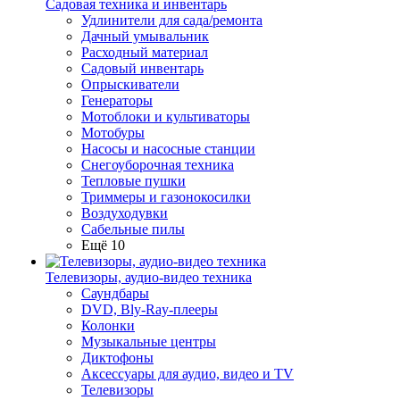
Садовая техника и инвентарь
Удлинители для сада/ремонта
Дачный умывальник
Расходный материал
Садовый инвентарь
Опрыскиватели
Генераторы
Мотоблоки и культиваторы
Мотобуры
Насосы и насосные станции
Снегоуборочная техника
Тепловые пушки
Триммеры и газонокосилки
Воздуходувки
Сабельные пилы
Ещё 10
Телевизоры, аудио-видео техника
Саундбары
DVD, Bly-Ray-плееры
Колонки
Музыкальные центры
Диктофоны
Аксессуары для аудио, видео и TV
Телевизоры