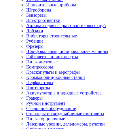
Измерительные приборы
Штроборезы
Бензорезы
Электроотвертки
Аппараты для сварки пластиковых труб
Лобзики
Вибраторы строительные
Рубанки
Фрезеры
Шлифовальные, полировальные машины
Гайковерты и винтоверты
Пилы дисковые
Компрессоры
Краскопульты и аэрографы
Кромкооблицовочные станки
Перфораторы
Плиткорезы
Аккумуляторы и зарядные устройства
Граверы
Ручной инструмент
Сварочное оборудование
Степлеры и гвоздезабивные пистолеты
Пилы торцовочные
Лазерные уровни, дальномеры, рулетки