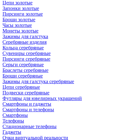
Цепи золотые
Запонки золотые
Пирсинги золотые
Броши золотые
Часы золотые
Монеты золотые
Зажимы для галстука
Серебряные изделия
Кольца серебряные
Сувениры серебряные
Пирсинги серебряные
Серьги серебряные
Браслеты серебряные
Броши серебряные
Зажимы для галстука серебряные
Цепи серебряные
Подвески серебряные
Футляры для ювелирных украшений
Смартфоны и гаджеты
Смартфоны и телефоны
Смартфоны
Телефоны
Стационарные телефоны
Гаджеты
Очки виртуальной реальности