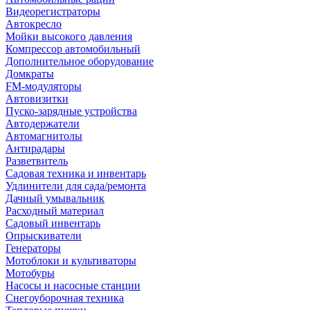
Видеорегистраторы
Автокресло
Мойки высокого давления
Компрессор автомобильный
Дополнительное оборудование
Домкраты
FM-модуляторы
Автовизитки
Пуско-зарядные устройства
Автодержатели
Автомагнитолы
Антирадары
Разветвитель
Садовая техника и инвентарь
Удлинители для сада/ремонта
Дачный умывальник
Расходный материал
Садовый инвентарь
Опрыскиватели
Генераторы
Мотоблоки и культиваторы
Мотобуры
Насосы и насосные станции
Снегоуборочная техника