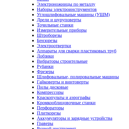
Электроножницы по металлу
Наборы электроинструментов
Углошлифовальные машины (УШМ)
Дрели и шуруповерты
Точильные станки
Измерительные приборы
Штроборезы
Бензорезы
Электроотвертки
Аппараты для сварки пластиковых труб
Лобзики
Вибраторы строительные
Рубанки
Фрезеры
Шлифовальные, полировальные машины
Гайковерты и винтоверты
Пилы дисковые
Компрессоры
Краскопульты и аэрографы
Кромкооблицовочные станки
Перфораторы
Плиткорезы
Аккумуляторы и зарядные устройства
Граверы
Ручной инструмент