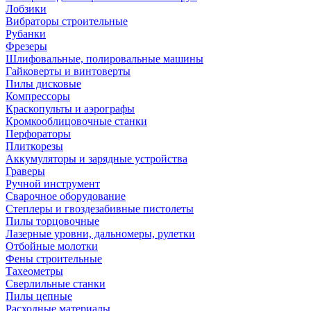
Лобзики
Вибраторы строительные
Рубанки
Фрезеры
Шлифовальные, полировальные машины
Гайковерты и винтоверты
Пилы дисковые
Компрессоры
Краскопульты и аэрографы
Кромкооблицовочные станки
Перфораторы
Плиткорезы
Аккумуляторы и зарядные устройства
Граверы
Ручной инструмент
Сварочное оборудование
Степлеры и гвоздезабивные пистолеты
Пилы торцовочные
Лазерные уровни, дальномеры, рулетки
Отбойные молотки
Фены строительные
Тахеометры
Сверлильные станки
Пилы цепные
Расходные материалы