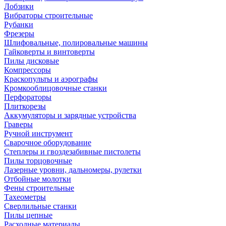
Лобзики
Вибраторы строительные
Рубанки
Фрезеры
Шлифовальные, полировальные машины
Гайковерты и винтоверты
Пилы дисковые
Компрессоры
Краскопульты и аэрографы
Кромкооблицовочные станки
Перфораторы
Плиткорезы
Аккумуляторы и зарядные устройства
Граверы
Ручной инструмент
Сварочное оборудование
Степлеры и гвоздезабивные пистолеты
Пилы торцовочные
Лазерные уровни, дальномеры, рулетки
Отбойные молотки
Фены строительные
Тахеометры
Сверлильные станки
Пилы цепные
Расходные материалы