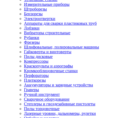
Измерительные приборы
Штроборезы
Бензорезы
Электроотвертки
Аппараты для сварки пластиковых труб
Лобзики
Вибраторы строительные
Рубанки
Фрезеры
Шлифовальные, полировальные машины
Гайковерты и винтоверты
Пилы дисковые
Компрессоры
Краскопульты и аэрографы
Кромкооблицовочные станки
Перфораторы
Плиткорезы
Аккумуляторы и зарядные устройства
Граверы
Ручной инструмент
Сварочное оборудование
Степлеры и гвоздезабивные пистолеты
Пилы торцовочные
Лазерные уровни, дальномеры, рулетки