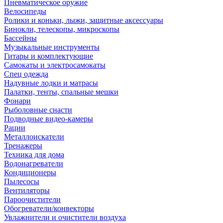
Пневматическое оружие
Велосипеды
Ролики и коньки, лыжи, защитные аксессуары
Бинокли, телескопы, микроскопы
Бассейны
Музыкальные инструменты
Гитары и комплектующие
Самокаты и электросамокаты
Спец одежда
Надувные лодки и матрасы
Палатки, тенты, спальные мешки
Фонари
Рыболовные снасти
Подводные видео-камеры
Рации
Металлоискатели
Тренажеры
Техника для дома
Водонагреватели
Кондиционеры
Пылесосы
Вентиляторы
Пароочистители
Обогреватели/конвекторы
Увлажнители и очистители воздуха