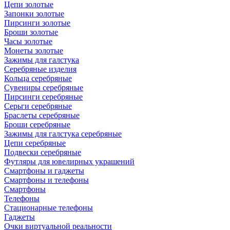
Цепи золотые
Запонки золотые
Пирсинги золотые
Броши золотые
Часы золотые
Монеты золотые
Зажимы для галстука
Серебряные изделия
Кольца серебряные
Сувениры серебряные
Пирсинги серебряные
Серьги серебряные
Браслеты серебряные
Броши серебряные
Зажимы для галстука серебряные
Цепи серебряные
Подвески серебряные
Футляры для ювелирных украшений
Смартфоны и гаджеты
Смартфоны и телефоны
Смартфоны
Телефоны
Стационарные телефоны
Гаджеты
Очки виртуальной реальности