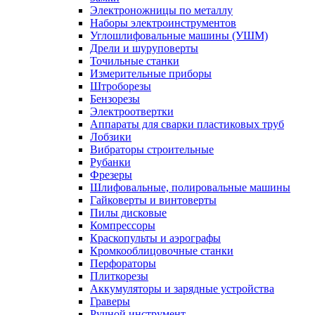
Электроножницы по металлу
Наборы электроинструментов
Углошлифовальные машины (УШМ)
Дрели и шуруповерты
Точильные станки
Измерительные приборы
Штроборезы
Бензорезы
Электроотвертки
Аппараты для сварки пластиковых труб
Лобзики
Вибраторы строительные
Рубанки
Фрезеры
Шлифовальные, полировальные машины
Гайковерты и винтоверты
Пилы дисковые
Компрессоры
Краскопульты и аэрографы
Кромкооблицовочные станки
Перфораторы
Плиткорезы
Аккумуляторы и зарядные устройства
Граверы
Ручной инструмент