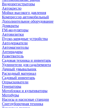
Видеорегистраторы
Автокресло
Мойки высокого давления
Компрессор автомобильный
Дополнительное оборудование
Домкраты
FM-модуляторы
Автовизитки
Пуско-зарядные устройства
Автодержатели
Автомагнитолы
Антирадары
Разветвитель
Садовая техника и инвентарь
Удлинители для сада/ремонта
Дачный умывальник
Расходный материал
Садовый инвентарь
Опрыскиватели
Генераторы
Мотоблоки и культиваторы
Мотобуры
Насосы и насосные станции
Снегоуборочная техника