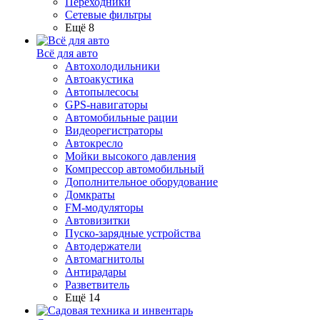
Переходники
Сетевые фильтры
Ещё 8
Всё для авто
Автохолодильники
Автоакустика
Автопылесосы
GPS-навигаторы
Автомобильные рации
Видеорегистраторы
Автокресло
Мойки высокого давления
Компрессор автомобильный
Дополнительное оборудование
Домкраты
FM-модуляторы
Автовизитки
Пуско-зарядные устройства
Автодержатели
Автомагнитолы
Антирадары
Разветвитель
Ещё 14