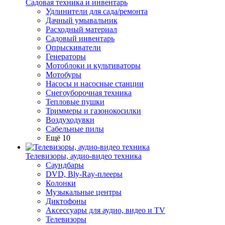
Садовая техника и инвентарь
Удлинители для сада/ремонта
Дачный умывальник
Расходный материал
Садовый инвентарь
Опрыскиватели
Генераторы
Мотоблоки и культиваторы
Мотобуры
Насосы и насосные станции
Снегоуборочная техника
Тепловые пушки
Триммеры и газонокосилки
Воздуходувки
Сабельные пилы
Ещё 10
Телевизоры, аудио-видео техника
Саундбары
DVD, Bly-Ray-плееры
Колонки
Музыкальные центры
Диктофоны
Аксессуары для аудио, видео и TV
Телевизоры