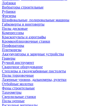
Лобзики
Вибраторы строительные
Рубанки
Фрезеры
Шлифовальные, полировальные машины
Гайковерты и винтоверты
Пилы дисковые
Компрессоры
Краскопульты и аэрографы
Кромкооблицовочные станки
Перфораторы
Плиткорезы
Аккумуляторы и зарядные устройства
Граверы
Ручной инструмент
Сварочное оборудование
Степлеры и гвоздезабивные пистолеты
Пилы торцовочные
Лазерные уровни, дальномеры, рулетки
Отбойные молотки
Фены строительные
Тахеометры
Сверлильные станки
Пилы цепные
Расходные материалы