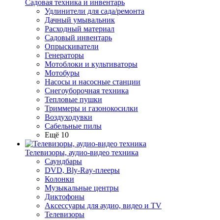
Садовая техника и инвентарь
Удлинители для сада/ремонта
Дачный умывальник
Расходный материал
Садовый инвентарь
Опрыскиватели
Генераторы
Мотоблоки и культиваторы
Мотобуры
Насосы и насосные станции
Снегоуборочная техника
Тепловые пушки
Триммеры и газонокосилки
Воздуходувки
Сабельные пилы
Ещё 10
Телевизоры, аудио-видео техника
Саундбары
DVD, Bly-Ray-плееры
Колонки
Музыкальные центры
Диктофоны
Аксессуары для аудио, видео и TV
Телевизоры