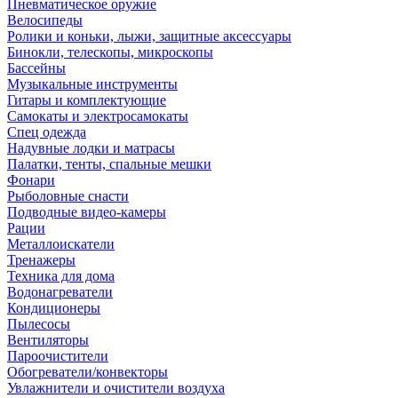
Пневматическое оружие
Велосипеды
Ролики и коньки, лыжи, защитные аксессуары
Бинокли, телескопы, микроскопы
Бассейны
Музыкальные инструменты
Гитары и комплектующие
Самокаты и электросамокаты
Спец одежда
Надувные лодки и матрасы
Палатки, тенты, спальные мешки
Фонари
Рыболовные снасти
Подводные видео-камеры
Рации
Металлоискатели
Тренажеры
Техника для дома
Водонагреватели
Кондиционеры
Пылесосы
Вентиляторы
Пароочистители
Обогреватели/конвекторы
Увлажнители и очистители воздуха