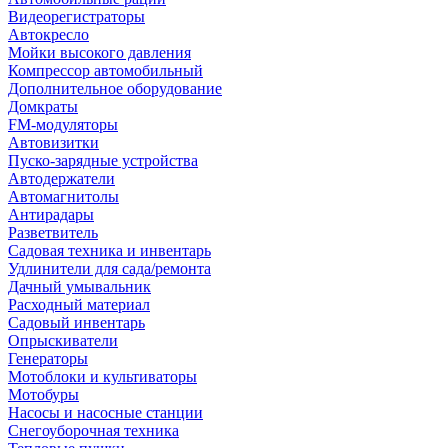
Видеорегистраторы
Автокресло
Мойки высокого давления
Компрессор автомобильный
Дополнительное оборудование
Домкраты
FM-модуляторы
Автовизитки
Пуско-зарядные устройства
Автодержатели
Автомагнитолы
Антирадары
Разветвитель
Садовая техника и инвентарь
Удлинители для сада/ремонта
Дачный умывальник
Расходный материал
Садовый инвентарь
Опрыскиватели
Генераторы
Мотоблоки и культиваторы
Мотобуры
Насосы и насосные станции
Снегоуборочная техника