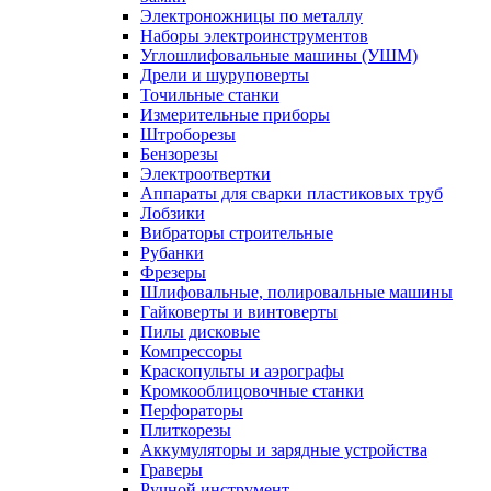
Электроножницы по металлу
Наборы электроинструментов
Углошлифовальные машины (УШМ)
Дрели и шуруповерты
Точильные станки
Измерительные приборы
Штроборезы
Бензорезы
Электроотвертки
Аппараты для сварки пластиковых труб
Лобзики
Вибраторы строительные
Рубанки
Фрезеры
Шлифовальные, полировальные машины
Гайковерты и винтоверты
Пилы дисковые
Компрессоры
Краскопульты и аэрографы
Кромкооблицовочные станки
Перфораторы
Плиткорезы
Аккумуляторы и зарядные устройства
Граверы
Ручной инструмент