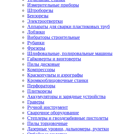
Измерительные приборы
Штроборезы
Бензорезы
Электроотвертки
Аппараты для сварки пластиковых труб
Лобзики
Вибраторы строительные
Рубанки
Фрезеры
Шлифовальные, полировальные машины
Гайковерты и винтоверты
Пилы дисковые
Компрессоры
Краскопульты и аэрографы
Кромкооблицовочные станки
Перфораторы
Плиткорезы
Аккумуляторы и зарядные устройства
Граверы
Ручной инструмент
Сварочное оборудование
Степлеры и гвоздезабивные пистолеты
Пилы торцовочные
Лазерные уровни, дальномеры, рулетки