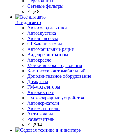
Переходники
Сетевые фильтры
Ещё 8
Всё для авто
Автохолодильники
Автоакустика
Автопылесосы
GPS-навигаторы
Автомобильные рации
Видеорегистраторы
Автокресло
Мойки высокого давления
Компрессор автомобильный
Дополнительное оборудование
Домкраты
FM-модуляторы
Автовизитки
Пуско-зарядные устройства
Автодержатели
Автомагнитолы
Антирадары
Разветвитель
Ещё 14