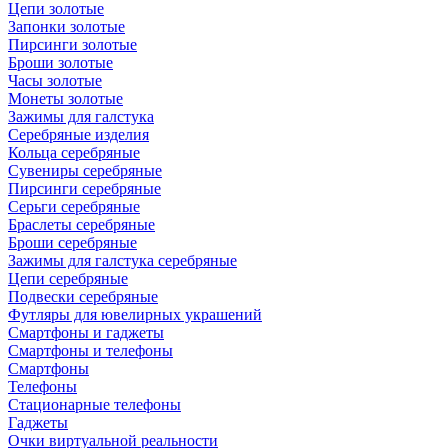
Цепи золотые
Запонки золотые
Пирсинги золотые
Броши золотые
Часы золотые
Монеты золотые
Зажимы для галстука
Серебряные изделия
Кольца серебряные
Сувениры серебряные
Пирсинги серебряные
Серьги серебряные
Браслеты серебряные
Броши серебряные
Зажимы для галстука серебряные
Цепи серебряные
Подвески серебряные
Футляры для ювелирных украшений
Смартфоны и гаджеты
Смартфоны и телефоны
Смартфоны
Телефоны
Стационарные телефоны
Гаджеты
Очки виртуальной реальности