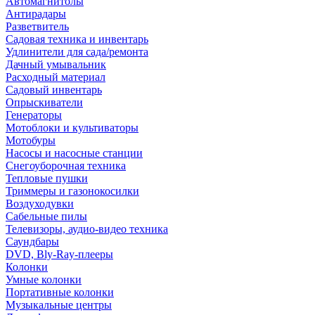
Автомагнитолы
Антирадары
Разветвитель
Садовая техника и инвентарь
Удлинители для сада/ремонта
Дачный умывальник
Расходный материал
Садовый инвентарь
Опрыскиватели
Генераторы
Мотоблоки и культиваторы
Мотобуры
Насосы и насосные станции
Снегоуборочная техника
Тепловые пушки
Триммеры и газонокосилки
Воздуходувки
Сабельные пилы
Телевизоры, аудио-видео техника
Саундбары
DVD, Bly-Ray-плееры
Колонки
Умные колонки
Портативные колонки
Музыкальные центры