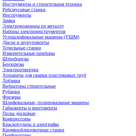
Инструменты и строительная техника
Рейсмусовые станки
Инструменты
Замки
Электроножницы по металлу
Наборы электроинструментов
Углошлифовальные машины (УШМ)
Дрели и шуруповерты
Точильные станки
Измерительные приборы
Штроборезы
Бензорезы
Электроотвертки
Аппараты для сварки пластиковых труб
Лобзики
Вибраторы строительные
Рубанки
Фрезеры
Шлифовальные, полировальные машины
Гайковерты и винтоверты
Пилы дисковые
Компрессоры
Краскопульты и аэрографы
Кромкооблицовочные станки
Перфораторы