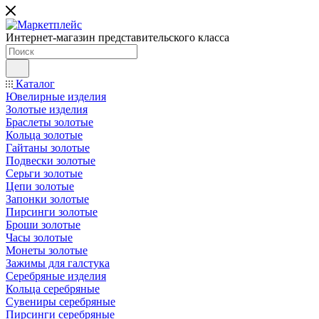
Интернет-магазин представительского класса
Каталог
Ювелирные изделия
Золотые изделия
Браслеты золотые
Кольца золотые
Гайтаны золотые
Подвески золотые
Серьги золотые
Цепи золотые
Запонки золотые
Пирсинги золотые
Броши золотые
Часы золотые
Монеты золотые
Зажимы для галстука
Серебряные изделия
Кольца серебряные
Сувениры серебряные
Пирсинги серебряные