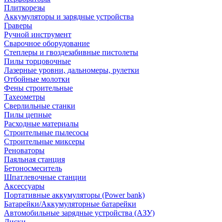
Плиткорезы
Аккумуляторы и зарядные устройства
Граверы
Ручной инструмент
Сварочное оборудование
Степлеры и гвоздезабивные пистолеты
Пилы торцовочные
Лазерные уровни, дальномеры, рулетки
Отбойные молотки
Фены строительные
Тахеометры
Сверлильные станки
Пилы цепные
Расходные материалы
Строительные пылесосы
Строительные миксеры
Реноваторы
Паяльная станция
Бетоносмеситель
Шпатлевочные станции
Аксессуары
Портативные аккумуляторы (Power bank)
Батарейки/Аккумуляторные батарейки
Автомобильные зарядные устройства (АЗУ)
Диски