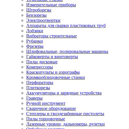
Измерительные приборы
Штроборезы
Бензорезы
Электроотвертки
Аппараты для сварки пластиковых труб
Лобзики
Вибраторы строительные
Рубанки
Фрезеры
Шлифовальные, полировальные машины
Гайковерты и винтоверты
Пилы дисковые
Компрессоры
Краскопульты и аэрографы
Кромкооблицовочные станки
Перфораторы
Плиткорезы
Аккумуляторы и зарядные устройства
Граверы
Ручной инструмент
Сварочное оборудование
Степлеры и гвоздезабивные пистолеты
Пилы торцовочные
Лазерные уровни, дальномеры, рулетки