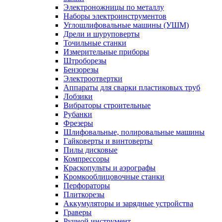
Электроножницы по металлу
Наборы электроинструментов
Углошлифовальные машины (УШМ)
Дрели и шуруповерты
Точильные станки
Измерительные приборы
Штроборезы
Бензорезы
Электроотвертки
Аппараты для сварки пластиковых труб
Лобзики
Вибраторы строительные
Рубанки
Фрезеры
Шлифовальные, полировальные машины
Гайковерты и винтоверты
Пилы дисковые
Компрессоры
Краскопульты и аэрографы
Кромкооблицовочные станки
Перфораторы
Плиткорезы
Аккумуляторы и зарядные устройства
Граверы
Ручной инструмент