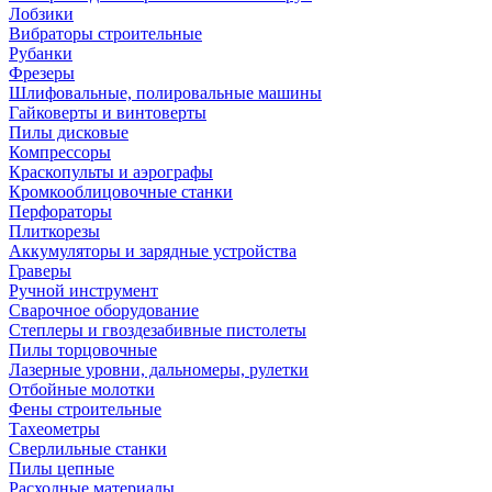
Лобзики
Вибраторы строительные
Рубанки
Фрезеры
Шлифовальные, полировальные машины
Гайковерты и винтоверты
Пилы дисковые
Компрессоры
Краскопульты и аэрографы
Кромкооблицовочные станки
Перфораторы
Плиткорезы
Аккумуляторы и зарядные устройства
Граверы
Ручной инструмент
Сварочное оборудование
Степлеры и гвоздезабивные пистолеты
Пилы торцовочные
Лазерные уровни, дальномеры, рулетки
Отбойные молотки
Фены строительные
Тахеометры
Сверлильные станки
Пилы цепные
Расходные материалы