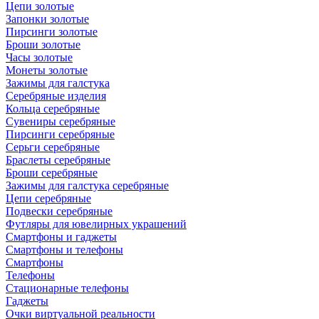
Цепи золотые
Запонки золотые
Пирсинги золотые
Броши золотые
Часы золотые
Монеты золотые
Зажимы для галстука
Серебряные изделия
Кольца серебряные
Сувениры серебряные
Пирсинги серебряные
Серьги серебряные
Браслеты серебряные
Броши серебряные
Зажимы для галстука серебряные
Цепи серебряные
Подвески серебряные
Футляры для ювелирных украшений
Смартфоны и гаджеты
Смартфоны и телефоны
Смартфоны
Телефоны
Стационарные телефоны
Гаджеты
Очки виртуальной реальности