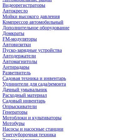
Видеорегистраторы
Автокресло
Мойки высокого давления
Компрессор автомобильный
Дополнительное оборудование
Домкраты
FM-модуляторы
Автовизитки
Пуско-зарядные устройства
Автодержатели
Автомагнитолы
Антирадары
Разветвитель
Садовая техника и инвентарь
Удлинители для сада/ремонта
Дачный умывальник
Расходный материал
Садовый инвентарь
Опрыскиватели
Генераторы
Мотоблоки и культиваторы
Мотобуры
Насосы и насосные станции
Снегоуборочная техника