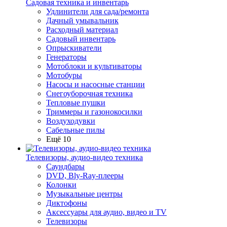
Садовая техника и инвентарь
Удлинители для сада/ремонта
Дачный умывальник
Расходный материал
Садовый инвентарь
Опрыскиватели
Генераторы
Мотоблоки и культиваторы
Мотобуры
Насосы и насосные станции
Снегоуборочная техника
Тепловые пушки
Триммеры и газонокосилки
Воздуходувки
Сабельные пилы
Ещё 10
Телевизоры, аудио-видео техника
Саундбары
DVD, Bly-Ray-плееры
Колонки
Музыкальные центры
Диктофоны
Аксессуары для аудио, видео и TV
Телевизоры