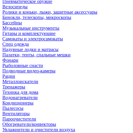
Пневматическое оружие
Велосипеды
Ролики и коньки, лыжи, защитные аксессуары
Бинокли, телескопы, микроскопы
Бассейны
Музыкальные инструменты
Гитары и комплектующие
Самокаты и электросамокаты
Спец одежда
Надувные лодки и матрасы
Палатки, тенты, спальные мешки
Фонари
Рыболовные снасти
Подводные видео-камеры
Рации
Металлоискатели
Тренажеры
Техника для дома
Водонагреватели
Кондиционеры
Пылесосы
Вентиляторы
Пароочистители
Обогреватели/конвекторы
Увлажнители и очистители воздуха