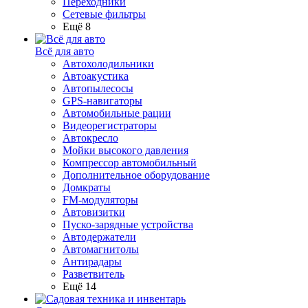
Переходники
Сетевые фильтры
Ещё 8
Всё для авто
Автохолодильники
Автоакустика
Автопылесосы
GPS-навигаторы
Автомобильные рации
Видеорегистраторы
Автокресло
Мойки высокого давления
Компрессор автомобильный
Дополнительное оборудование
Домкраты
FM-модуляторы
Автовизитки
Пуско-зарядные устройства
Автодержатели
Автомагнитолы
Антирадары
Разветвитель
Ещё 14