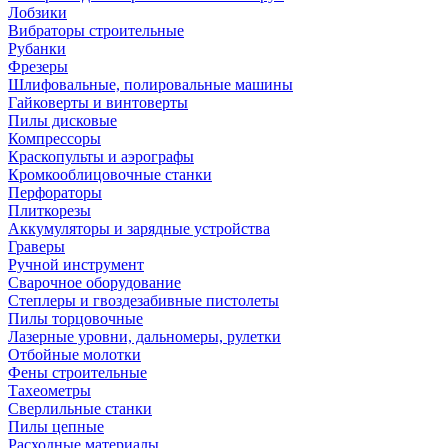
Лобзики
Вибраторы строительные
Рубанки
Фрезеры
Шлифовальные, полировальные машины
Гайковерты и винтоверты
Пилы дисковые
Компрессоры
Краскопульты и аэрографы
Кромкооблицовочные станки
Перфораторы
Плиткорезы
Аккумуляторы и зарядные устройства
Граверы
Ручной инструмент
Сварочное оборудование
Степлеры и гвоздезабивные пистолеты
Пилы торцовочные
Лазерные уровни, дальномеры, рулетки
Отбойные молотки
Фены строительные
Тахеометры
Сверлильные станки
Пилы цепные
Расходные материалы