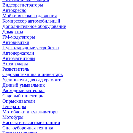
Видеорегистраторы
Автокресло
Мойки высокого давления
Компрессор автомобильный
Дополнительное оборудование
Домкраты
FM-модуляторы
Автовизитки
Пуско-зарядные устройства
Автодержатели
Автомагнитолы
Антирадары
Разветвитель
Садовая техника и инвентарь
Удлинители для сада/ремонта
Дачный умывальник
Расходный материал
Садовый инвентарь
Опрыскиватели
Генераторы
Мотоблоки и культиваторы
Мотобуры
Насосы и насосные станции
Снегоуборочная техника