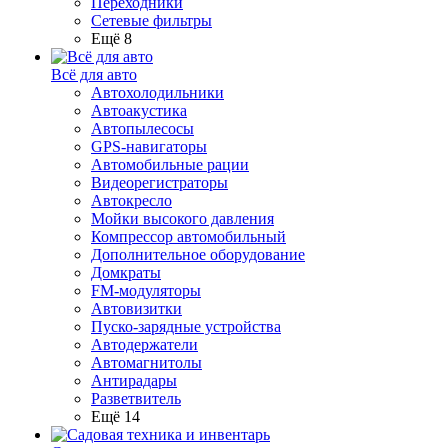
Переходники
Сетевые фильтры
Ещё 8
Всё для авто
Автохолодильники
Автоакустика
Автопылесосы
GPS-навигаторы
Автомобильные рации
Видеорегистраторы
Автокресло
Мойки высокого давления
Компрессор автомобильный
Дополнительное оборудование
Домкраты
FM-модуляторы
Автовизитки
Пуско-зарядные устройства
Автодержатели
Автомагнитолы
Антирадары
Разветвитель
Ещё 14