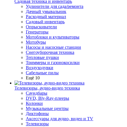
Садовая техника и инвентарь
Удлинители для сада/ремонта
Дачный умывальник
Расходный материал
Садовый инвентарь
Опрыскиватели
Генераторы
Мотоблоки и культиваторы
Мотобуры
Насосы и насосные станции
Снегоуборочная техника
Тепловые пушки
Триммеры и газонокосилки
Воздуходувки
Сабельные пилы
Ещё 10
Телевизоры, аудио-видео техника
Саундбары
DVD, Bly-Ray-плееры
Колонки
Музыкальные центры
Диктофоны
Аксессуары для аудио, видео и TV
Телевизоры