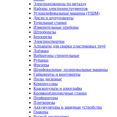
Электроножницы по металлу
Наборы электроинструментов
Углошлифовальные машины (УШМ)
Дрели и шуруповерты
Точильные станки
Измерительные приборы
Штроборезы
Бензорезы
Электроотвертки
Аппараты для сварки пластиковых труб
Лобзики
Вибраторы строительные
Рубанки
Фрезеры
Шлифовальные, полировальные машины
Гайковерты и винтоверты
Пилы дисковые
Компрессоры
Краскопульты и аэрографы
Кромкооблицовочные станки
Перфораторы
Плиткорезы
Аккумуляторы и зарядные устройства
Граверы
Ручной инструмент