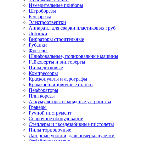
Измерительные приборы
Штроборезы
Бензорезы
Электроотвертки
Аппараты для сварки пластиковых труб
Лобзики
Вибраторы строительные
Рубанки
Фрезеры
Шлифовальные, полировальные машины
Гайковерты и винтоверты
Пилы дисковые
Компрессоры
Краскопульты и аэрографы
Кромкооблицовочные станки
Перфораторы
Плиткорезы
Аккумуляторы и зарядные устройства
Граверы
Ручной инструмент
Сварочное оборудование
Степлеры и гвоздезабивные пистолеты
Пилы торцовочные
Лазерные уровни, дальномеры, рулетки