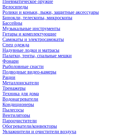
Пневматическое оружие
Велосипеды
Ролики и коньки, лыжи, защитные аксессуары
Бинокли, телескопы, микроскопы
Бассейны
Музыкальные инструменты
Гитары и комплектующие
Самокаты и электросамокаты
Спец одежда
Надувные лодки и матрасы
Палатки, тенты, спальные мешки
Фонари
Рыболовные снасти
Подводные видео-камеры
Рации
Металлоискатели
Тренажеры
Техника для дома
Водонагреватели
Кондиционеры
Пылесосы
Вентиляторы
Пароочистители
Обогреватели/конвекторы
Увлажнители и очистители воздуха