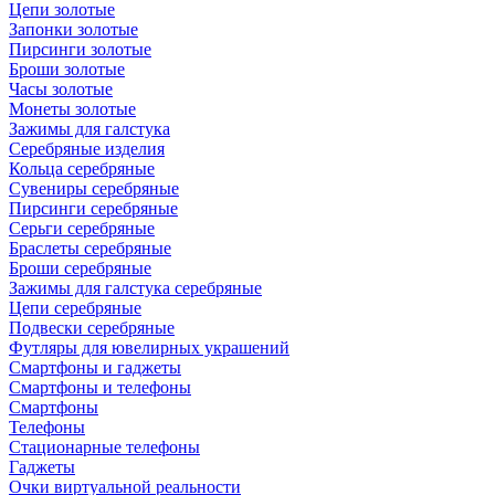
Цепи золотые
Запонки золотые
Пирсинги золотые
Броши золотые
Часы золотые
Монеты золотые
Зажимы для галстука
Серебряные изделия
Кольца серебряные
Сувениры серебряные
Пирсинги серебряные
Серьги серебряные
Браслеты серебряные
Броши серебряные
Зажимы для галстука серебряные
Цепи серебряные
Подвески серебряные
Футляры для ювелирных украшений
Смартфоны и гаджеты
Смартфоны и телефоны
Смартфоны
Телефоны
Стационарные телефоны
Гаджеты
Очки виртуальной реальности