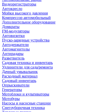
Видеорегистраторы
Автокресло
Мойки высокого давления
Компрессор автомобильный
Дополнительное оборудование
Домкраты
FM-модуляторы
Автовизитки
Пуско-зарядные устройства
Автодержатели
Автомагнитолы
Антирадары
Разветвитель
Садовая техника и инвентарь
Удлинители для сада/ремонта
Дачный умывальник
Расходный материал
Садовый инвентарь
Опрыскиватели
Генераторы
Мотоблоки и культиваторы
Мотобуры
Насосы и насосные станции
Снегоуборочная техника