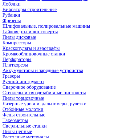
Лобзики
Вибраторы строительные
Рубанки
Фрезеры
Шлифовальные, полировальные машины
Гайковерты и винтоверты
Пилы дисковые
Компрессоры
Краскопульты и аэрографы
Кромкооблицовочные станки
Перфораторы
Плиткорезы
Аккумуляторы и зарядные устройства
Граверы
Ручной инструмент
Сварочное оборудование
Степлеры и гвоздезабивные пистолеты
Пилы торцовочные
Лазерные уровни, дальномеры, рулетки
Отбойные молотки
Фены строительные
Тахеометры
Сверлильные станки
Пилы цепные
Расходные материалы