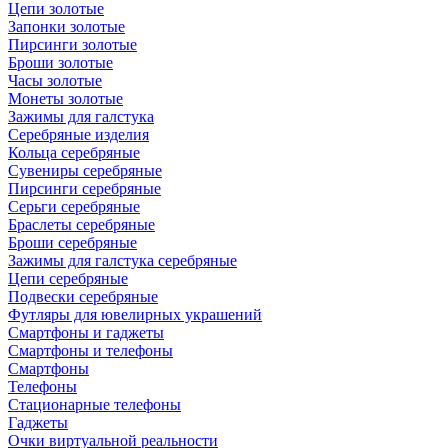
Цепи золотые
Запонки золотые
Пирсинги золотые
Броши золотые
Часы золотые
Монеты золотые
Зажимы для галстука
Серебряные изделия
Кольца серебряные
Сувениры серебряные
Пирсинги серебряные
Серьги серебряные
Браслеты серебряные
Броши серебряные
Зажимы для галстука серебряные
Цепи серебряные
Подвески серебряные
Футляры для ювелирных украшений
Смартфоны и гаджеты
Смартфоны и телефоны
Смартфоны
Телефоны
Стационарные телефоны
Гаджеты
Очки виртуальной реальности