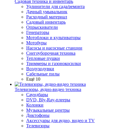
Садовая техника и инвентарь
Удлинители для сада/ремонта
Дачный умывальник
Расходный материал
Садовый инвентарь
Опрыскиватели
Генераторы
Мотоблоки и культиваторы
Мотобуры
Насосы и насосные станции
Снегоуборочная техника
Тепловые пушки
Триммеры и газонокосилки
Воздуходувки
Сабельные пилы
Ещё 10
Телевизоры, аудио-видео техника
Саундбары
DVD, Bly-Ray-плееры
Колонки
Музыкальные центры
Диктофоны
Аксессуары для аудио, видео и TV
Телевизоры