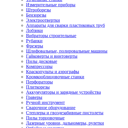
Измерительные приборы
Штроборезы
Бензорезы
Электроотвертки
Аппараты для сварки пластиковых труб
Лобзики
Вибраторы строительные
Рубанки
Фрезеры
Шлифовальные, полировальные машины
Гайковерты и винтоверты
Пилы дисковые
Компрессоры
Краскопульты и аэрографы
Кромкооблицовочные станки
Перфораторы
Плиткорезы
Аккумуляторы и зарядные устройства
Граверы
Ручной инструмент
Сварочное оборудование
Степлеры и гвоздезабивные пистолеты
Пилы торцовочные
Лазерные уровни, дальномеры, рулетки