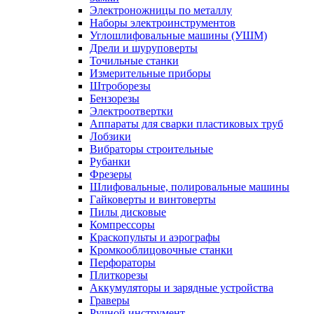
Электроножницы по металлу
Наборы электроинструментов
Углошлифовальные машины (УШМ)
Дрели и шуруповерты
Точильные станки
Измерительные приборы
Штроборезы
Бензорезы
Электроотвертки
Аппараты для сварки пластиковых труб
Лобзики
Вибраторы строительные
Рубанки
Фрезеры
Шлифовальные, полировальные машины
Гайковерты и винтоверты
Пилы дисковые
Компрессоры
Краскопульты и аэрографы
Кромкооблицовочные станки
Перфораторы
Плиткорезы
Аккумуляторы и зарядные устройства
Граверы
Ручной инструмент