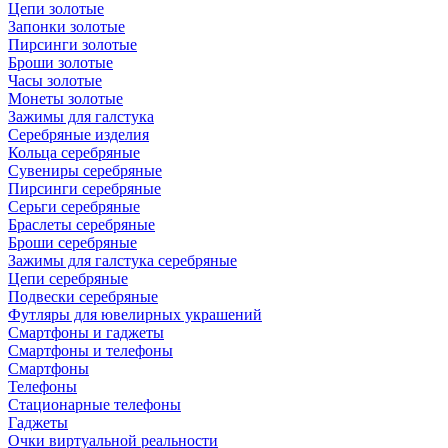
Цепи золотые
Запонки золотые
Пирсинги золотые
Броши золотые
Часы золотые
Монеты золотые
Зажимы для галстука
Серебряные изделия
Кольца серебряные
Сувениры серебряные
Пирсинги серебряные
Серьги серебряные
Браслеты серебряные
Броши серебряные
Зажимы для галстука серебряные
Цепи серебряные
Подвески серебряные
Футляры для ювелирных украшений
Смартфоны и гаджеты
Смартфоны и телефоны
Смартфоны
Телефоны
Стационарные телефоны
Гаджеты
Очки виртуальной реальности