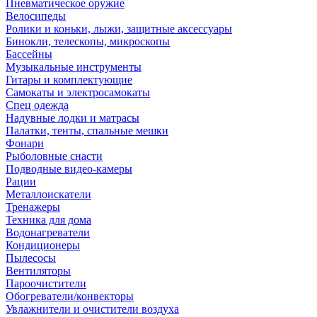
Пневматическое оружие
Велосипеды
Ролики и коньки, лыжи, защитные аксессуары
Бинокли, телескопы, микроскопы
Бассейны
Музыкальные инструменты
Гитары и комплектующие
Самокаты и электросамокаты
Спец одежда
Надувные лодки и матрасы
Палатки, тенты, спальные мешки
Фонари
Рыболовные снасти
Подводные видео-камеры
Рации
Металлоискатели
Тренажеры
Техника для дома
Водонагреватели
Кондиционеры
Пылесосы
Вентиляторы
Пароочистители
Обогреватели/конвекторы
Увлажнители и очистители воздуха