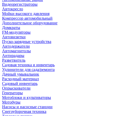
Видеорегистраторы
Автокресло
Мойки высокого давления
Компрессор автомобильный
Дополнительное оборудование
Домкраты
FM-модуляторы
Автовизитки
Пуско-зарядные устройства
Автодержатели
Автомагнитолы
Антирадары
Разветвитель
Садовая техника и инвентарь
Удлинители для сада/ремонта
Дачный умывальник
Расходный материал
Садовый инвентарь
Опрыскиватели
Генераторы
Мотоблоки и культиваторы
Мотобуры
Насосы и насосные станции
Снегоуборочная техника