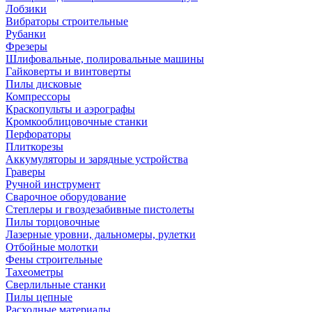
Лобзики
Вибраторы строительные
Рубанки
Фрезеры
Шлифовальные, полировальные машины
Гайковерты и винтоверты
Пилы дисковые
Компрессоры
Краскопульты и аэрографы
Кромкооблицовочные станки
Перфораторы
Плиткорезы
Аккумуляторы и зарядные устройства
Граверы
Ручной инструмент
Сварочное оборудование
Степлеры и гвоздезабивные пистолеты
Пилы торцовочные
Лазерные уровни, дальномеры, рулетки
Отбойные молотки
Фены строительные
Тахеометры
Сверлильные станки
Пилы цепные
Расходные материалы