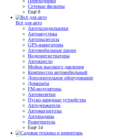
Переходники
Сетевые фильтры
Ещё 8
Всё для авто
Автохолодильники
Автоакустика
Автопылесосы
GPS-навигаторы
Автомобильные рации
Видеорегистраторы
Автокресло
Мойки высокого давления
Компрессор автомобильный
Дополнительное оборудование
Домкраты
FM-модуляторы
Автовизитки
Пуско-зарядные устройства
Автодержатели
Автомагнитолы
Антирадары
Разветвитель
Ещё 14