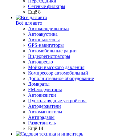
Переходники
Сетевые фильтры
Ещё 8
Всё для авто
Автохолодильники
Автоакустика
Автопылесосы
GPS-навигаторы
Автомобильные рации
Видеорегистраторы
Автокресло
Мойки высокого давления
Компрессор автомобильный
Дополнительное оборудование
Домкраты
FM-модуляторы
Автовизитки
Пуско-зарядные устройства
Автодержатели
Автомагнитолы
Антирадары
Разветвитель
Ещё 14