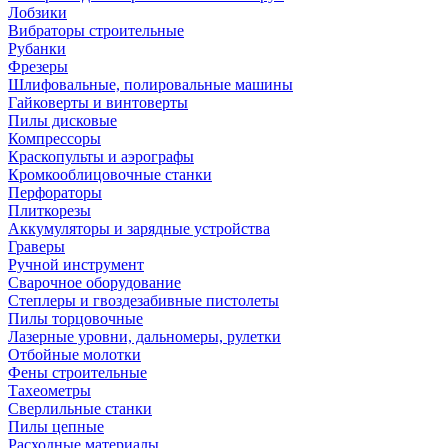
Лобзики
Вибраторы строительные
Рубанки
Фрезеры
Шлифовальные, полировальные машины
Гайковерты и винтоверты
Пилы дисковые
Компрессоры
Краскопульты и аэрографы
Кромкооблицовочные станки
Перфораторы
Плиткорезы
Аккумуляторы и зарядные устройства
Граверы
Ручной инструмент
Сварочное оборудование
Степлеры и гвоздезабивные пистолеты
Пилы торцовочные
Лазерные уровни, дальномеры, рулетки
Отбойные молотки
Фены строительные
Тахеометры
Сверлильные станки
Пилы цепные
Расходные материалы