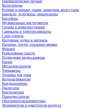
Пневматическое оружие
Велосипеды
Ролики и коньки, лыжи, защитные аксессуары
Бинокли, телескопы, микроскопы
Бассейны
Музыкальные инструменты
Гитары и комплектующие
Самокаты и электросамокаты
Спец одежда
Надувные лодки и матрасы
Палатки, тенты, спальные мешки
Фонари
Рыболовные снасти
Подводные видео-камеры
Рации
Металлоискатели
Тренажеры
Техника для дома
Водонагреватели
Кондиционеры
Пылесосы
Вентиляторы
Пароочистители
Обогреватели/конвекторы
Увлажнители и очистители воздуха