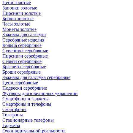
Цепи золотые
Запонки золотые
Пирсинги золотые
Броши золотые
Часы золотые
Монеты золотые
Зажимы для галстука
Серебряные изделия
Кольца серебряные
Сувениры серебряные
Пирсинги серебряные
Серьги серебряные
Браслеты серебряные
Броши серебряные
Зажимы для галстука серебряные
Цепи серебряные
Подвески серебряные
Футляры для ювелирных украшений
Смартфоны и гаджеты
Смартфоны и телефоны
Смартфоны
Телефоны
Стационарные телефоны
Гаджеты
Очки виртуальной реальности