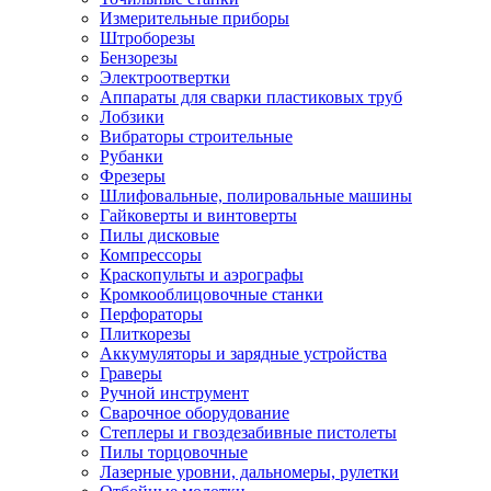
Измерительные приборы
Штроборезы
Бензорезы
Электроотвертки
Аппараты для сварки пластиковых труб
Лобзики
Вибраторы строительные
Рубанки
Фрезеры
Шлифовальные, полировальные машины
Гайковерты и винтоверты
Пилы дисковые
Компрессоры
Краскопульты и аэрографы
Кромкооблицовочные станки
Перфораторы
Плиткорезы
Аккумуляторы и зарядные устройства
Граверы
Ручной инструмент
Сварочное оборудование
Степлеры и гвоздезабивные пистолеты
Пилы торцовочные
Лазерные уровни, дальномеры, рулетки