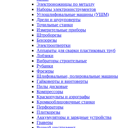
Электроножницы по металлу
Наборы электроинструментов
Углошлифовальные машины (УШМ)
Дрели и шуруповерты
Точильные станки
Измерительные приборы
Штроборезы
Бензорезы
Электроотвертки
Аппараты для сварки пластиковых труб
Лобзики
Вибраторы строительные
Рубанки
Фрезеры
Шлифовальные, полировальные машины
Гайковерты и винтоверты
Пилы дисковые
Компрессоры
Краскопульты и аэрографы
Кромкооблицовочные станки
Перфораторы
Плиткорезы
Аккумуляторы и зарядные устройства
Граверы
Ручной инструмент