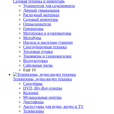
Садовая техника и инвентарь
Удлинители для сада/ремонта
Дачный умывальник
Расходный материал
Садовый инвентарь
Опрыскиватели
Генераторы
Мотоблоки и культиваторы
Мотобуры
Насосы и насосные станции
Снегоуборочная техника
Тепловые пушки
Триммеры и газонокосилки
Воздуходувки
Сабельные пилы
Ещё 10
Телевизоры, аудио-видео техника
Саундбары
DVD, Bly-Ray-плееры
Колонки
Музыкальные центры
Диктофоны
Аксессуары для аудио, видео и TV
Телевизоры