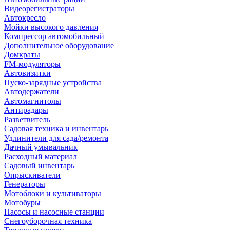
Видеорегистраторы
Автокресло
Мойки высокого давления
Компрессор автомобильный
Дополнительное оборудование
Домкраты
FM-модуляторы
Автовизитки
Пуско-зарядные устройства
Автодержатели
Автомагнитолы
Антирадары
Разветвитель
Садовая техника и инвентарь
Удлинители для сада/ремонта
Дачный умывальник
Расходный материал
Садовый инвентарь
Опрыскиватели
Генераторы
Мотоблоки и культиваторы
Мотобуры
Насосы и насосные станции
Снегоуборочная техника