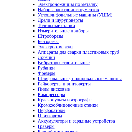
Электроножницы по металлу
Наборы электроинструментов
Углошлифовальные машины (УШМ)
Дрели и шуруповерты
Точильные станки
Измерительные приборы
Штроборезы
Бензорезы
Электроотвертки
Аппараты для сварки пластиковых труб
Лобзики
Вибраторы строительные
Рубанки
Фрезеры
Шлифовальные, полировальные машины
Гайковерты и винтоверты
Пилы дисковые
Компрессоры
Краскопульты и аэрографы
Кромкооблицовочные станки
Перфораторы
Плиткорезы
Аккумуляторы и зарядные устройства
Граверы
Ручной инструмент