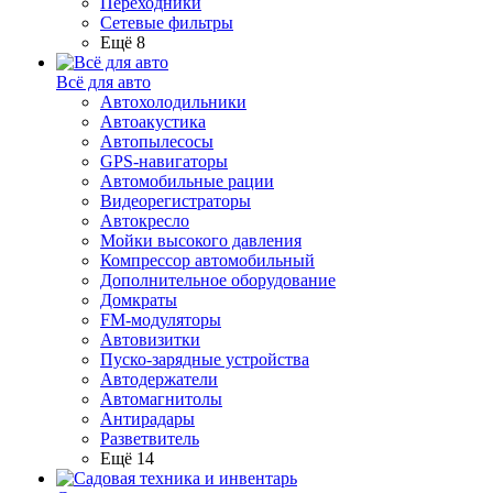
Переходники
Сетевые фильтры
Ещё 8
Всё для авто
Автохолодильники
Автоакустика
Автопылесосы
GPS-навигаторы
Автомобильные рации
Видеорегистраторы
Автокресло
Мойки высокого давления
Компрессор автомобильный
Дополнительное оборудование
Домкраты
FM-модуляторы
Автовизитки
Пуско-зарядные устройства
Автодержатели
Автомагнитолы
Антирадары
Разветвитель
Ещё 14