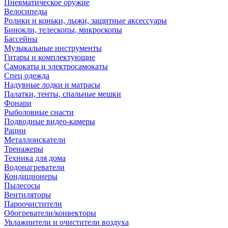
Пневматическое оружие
Велосипеды
Ролики и коньки, лыжи, защитные аксессуары
Бинокли, телескопы, микроскопы
Бассейны
Музыкальные инструменты
Гитары и комплектующие
Самокаты и электросамокаты
Спец одежда
Надувные лодки и матрасы
Палатки, тенты, спальные мешки
Фонари
Рыболовные снасти
Подводные видео-камеры
Рации
Металлоискатели
Тренажеры
Техника для дома
Водонагреватели
Кондиционеры
Пылесосы
Вентиляторы
Пароочистители
Обогреватели/конвекторы
Увлажнители и очистители воздуха