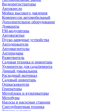
Видеорегистраторы
Автокресло
Мойки высокого давления
Компрессор автомобильный
Дополнительное оборудование
Домкраты
FM-модуляторы
Автовизитки
Пуско-зарядные устройства
Автодержатели
Автомагнитолы
Антирадары
Разветвитель
Садовая техника и инвентарь
Удлинители для сада/ремонта
Дачный умывальник
Расходный материал
Садовый инвентарь
Опрыскиватели
Генераторы
Мотоблоки и культиваторы
Мотобуры
Насосы и насосные станции
Снегоуборочная техника