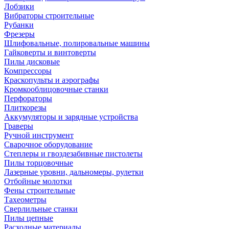
Лобзики
Вибраторы строительные
Рубанки
Фрезеры
Шлифовальные, полировальные машины
Гайковерты и винтоверты
Пилы дисковые
Компрессоры
Краскопульты и аэрографы
Кромкооблицовочные станки
Перфораторы
Плиткорезы
Аккумуляторы и зарядные устройства
Граверы
Ручной инструмент
Сварочное оборудование
Степлеры и гвоздезабивные пистолеты
Пилы торцовочные
Лазерные уровни, дальномеры, рулетки
Отбойные молотки
Фены строительные
Тахеометры
Сверлильные станки
Пилы цепные
Расходные материалы