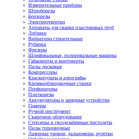
Измерительные приборы
Штроборезы
Бензорезы
Электроотвертки
Аппараты для сварки пластиковых труб
Лобзики
Вибраторы строительные
Рубанки
Фрезеры
Шлифовальные, полировальные машины
Гайковерты и винтоверты
Пилы дисковые
Компрессоры
Краскопульты и аэрографы
Кромкооблицовочные станки
Перфораторы
Плиткорезы
Аккумуляторы и зарядные устройства
Граверы
Ручной инструмент
Сварочное оборудование
Степлеры и гвоздезабивные пистолеты
Пилы торцовочные
Лазерные уровни, дальномеры, рулетки