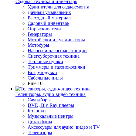
Садовая техника и инвентарь
Удлинители для сада/ремонта
Дачный умывальник
Расходный материал
Садовый инвентарь
Опрыскиватели
Генераторы
Мотоблоки и культиваторы
Мотобуры
Насосы и насосные станции
Снегоуборочная техника
Тепловые пушки
Триммеры и газонокосилки
Воздуходувки
Сабельные пилы
Ещё 10
Телевизоры, аудио-видео техника
Саундбары
DVD, Bly-Ray-плееры
Колонки
Музыкальные центры
Диктофоны
Аксессуары для аудио, видео и TV
Телевизоры