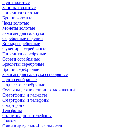
Цепи золотые
Запонки золотые
Пирсинги золотые
Броши золотые
Часы золотые
Монеты золотые
Зажимы для галстука
Серебряные изделия
Кольца серебряные
Сувениры серебряные
Пирсинги серебряные
Серьги серебряные
Браслеты серебряные
Броши серебряные
Зажимы для галстука серебряные
Цепи серебряные
Подвески серебряные
Футляры для ювелирных украшений
Смартфоны и гаджеты
Смартфоны и телефоны
Смартфоны
Телефоны
Стационарные телефоны
Гаджеты
Очки виртуальной реальности