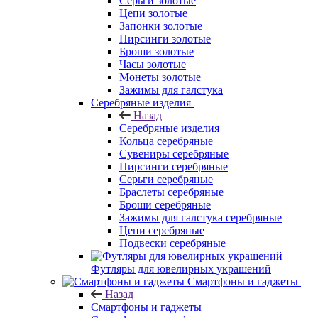
Серьги золотые
Цепи золотые
Запонки золотые
Пирсинги золотые
Броши золотые
Часы золотые
Монеты золотые
Зажимы для галстука
Серебряные изделия
Назад
Серебряные изделия
Кольца серебряные
Сувениры серебряные
Пирсинги серебряные
Серьги серебряные
Браслеты серебряные
Броши серебряные
Зажимы для галстука серебряные
Цепи серебряные
Подвески серебряные
Футляры для ювелирных украшений
Смартфоны и гаджеты
Назад
Смартфоны и гаджеты