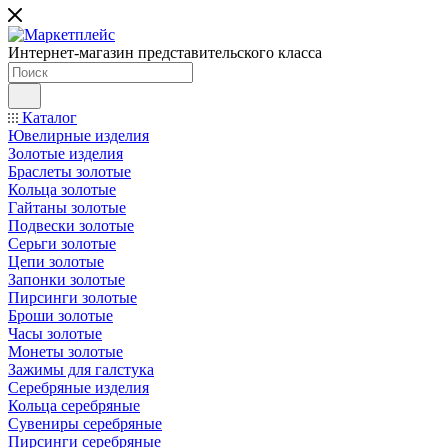
Интернет-магазин представительского класса
Каталог
Ювелирные изделия
Золотые изделия
Браслеты золотые
Кольца золотые
Гайтаны золотые
Подвески золотые
Серьги золотые
Цепи золотые
Запонки золотые
Пирсинги золотые
Броши золотые
Часы золотые
Монеты золотые
Зажимы для галстука
Серебряные изделия
Кольца серебряные
Сувениры серебряные
Пирсинги серебряные