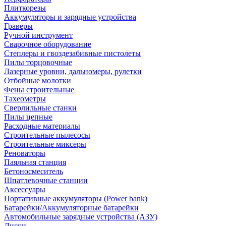
Плиткорезы
Аккумуляторы и зарядные устройства
Граверы
Ручной инструмент
Сварочное оборудование
Степлеры и гвоздезабивные пистолеты
Пилы торцовочные
Лазерные уровни, дальномеры, рулетки
Отбойные молотки
Фены строительные
Тахеометры
Сверлильные станки
Пилы цепные
Расходные материалы
Строительные пылесосы
Строительные миксеры
Реноваторы
Паяльная станция
Бетоносмеситель
Шпатлевочные станции
Аксессуары
Портативные аккумуляторы (Power bank)
Батарейки/Аккумуляторные батарейки
Автомобильные зарядные устройства (АЗУ)
Диски