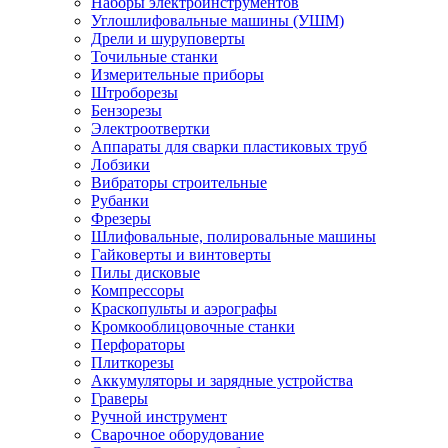
Наборы электроинструментов
Углошлифовальные машины (УШМ)
Дрели и шуруповерты
Точильные станки
Измерительные приборы
Штроборезы
Бензорезы
Электроотвертки
Аппараты для сварки пластиковых труб
Лобзики
Вибраторы строительные
Рубанки
Фрезеры
Шлифовальные, полировальные машины
Гайковерты и винтоверты
Пилы дисковые
Компрессоры
Краскопульты и аэрографы
Кромкооблицовочные станки
Перфораторы
Плиткорезы
Аккумуляторы и зарядные устройства
Граверы
Ручной инструмент
Сварочное оборудование