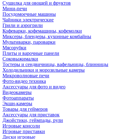
Сушилка для овощей и фруктов
Мини-печи
Посудомоечные машины
Чайники электрические
Грили и аэрогрили
Кофеварки, кофемашины, кофемолки
Миксеры, блендеры, кухонные комбайны
Мультиварки, пароварки
Мясорубки
Плиты и варочные панели
Соковыжималки
Тостеры и сендвичницы, вафельницы, блинницы
Холодильники и морозильные камеры
Микроволновые печи
Фото-видео техника
Аксессуары для фото и видео
Видеокамеры
Фотоаппараты
Экшн-камеры
Товары для геймеров
Аксессуары для приставок
Джойстики, геймпады, рули
Игровые консоли
Игровые приставки
Диски игровые