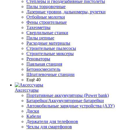
Степлеры и гвоздезабивные пистолеты
Пилы торцовочные
Лазерные уровни, дальномеры, рулетки
Отбойные молотки
Фены строительные
Тахеометры
Сверлильные станки
Пилы цепные
Расходные материалы
Строительные пылесосы
Строительные миксеры
Реноваторы
Паяльная станция
Бетоносмеситель
Шпатлевочные станции
Ещё 40
Аксессуары
Портативные аккумуляторы (Power bank)
Батарейки/Аккумуляторные батарейки
Автомобильные зарядные устройства (АЗУ)
Диски
Кабели
Держатели для телефонов
Чехлы для смартфонов