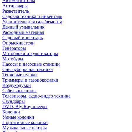
Автомагнитолы
Антирадары
Разветвитель
Садовая техника и инвентарь
Удлинители для сада/ремонта
Дачный умывальник
Расходный материал
Садовый инвентарь
Опрыскиватели
Генераторы
Мотоблоки и культиваторы
Мотобуры
Насосы и насосные станции
Снегоуборочная техника
Тепловые пушки
Триммеры и газонокосилки
Воздуходувки
Сабельные пилы
Телевизоры, аудио-видео техника
Саундбары
DVD, Bly-Ray-плееры
Колонки
Умные колонки
Портативные колонки
Музыкальные центры