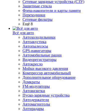
Сетевые зарядные устройства (СЗУ)
Защитные стекла
Флеш-накопители и карты памяти
Переходники
Сетевые фильтры
Ещё 8
Всё для авто
Автохолодильники
Автоакустика
Автопылесосы
GPS-навигаторы
Автомобильные рации
Видеорегистраторы
Автокресло
Мойки высокого давления
Компрессор автомобильный
Дополнительное оборудование
Домкраты
FM-модуляторы
Автовизитки
Пуско-зарядные устройства
Автодержатели
Автомагнитолы
Антирадары