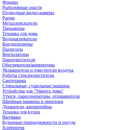
Фонари
Рыболовные снасти
Подводные видео-камеры
Рации
Металлоискатели
Тренажеры
Техника для дома
Водонагреватели
Кондиционеры
Пылесосы
Вентиляторы
Пароочистители
Обогреватели/конвекторы
Увлажнители и очистители воздуха
Роботы стеклоочистители
Сантехника
Стиральные, сушильные машины
Устройства для "Умного дома"
Утюги, парогенераторы, отпариватели
Швейные машины и оверлоки
Держатели, кронштейны
Техника для кухни
Вытяжки
Кухонные принадлежности и посуда
Хлебопечи