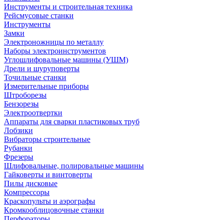
Инструменты и строительная техника
Рейсмусовые станки
Инструменты
Замки
Электроножницы по металлу
Наборы электроинструментов
Углошлифовальные машины (УШМ)
Дрели и шуруповерты
Точильные станки
Измерительные приборы
Штроборезы
Бензорезы
Электроотвертки
Аппараты для сварки пластиковых труб
Лобзики
Вибраторы строительные
Рубанки
Фрезеры
Шлифовальные, полировальные машины
Гайковерты и винтоверты
Пилы дисковые
Компрессоры
Краскопульты и аэрографы
Кромкооблицовочные станки
Перфораторы