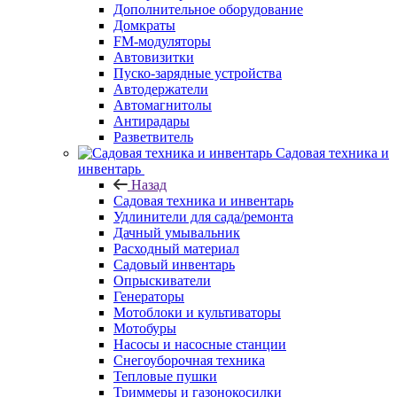
Дополнительное оборудование
Домкраты
FM-модуляторы
Автовизитки
Пуско-зарядные устройства
Автодержатели
Автомагнитолы
Антирадары
Разветвитель
Садовая техника и
инвентарь
Назад
Садовая техника и инвентарь
Удлинители для сада/ремонта
Дачный умывальник
Расходный материал
Садовый инвентарь
Опрыскиватели
Генераторы
Мотоблоки и культиваторы
Мотобуры
Насосы и насосные станции
Снегоуборочная техника
Тепловые пушки
Триммеры и газонокосилки