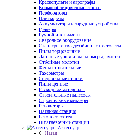
Краскопульты и аэрографы
Кромкооблицовочные станки
Перфораторы
Плиткорезы
Аккумуляторы и зарядные устройства
Граверы
Ручной инструмент
Сварочное оборудование
Степлеры и гвоздезабивные пистолеты
Пилы торцовочные
Лазерные уровни, дальномеры, рулетки
Отбойные молотки
Фены строительные
Тахеометры
Сверлильные станки
Пилы цепные
Расходные материалы
Строительные пылесосы
Строительные миксеры
Реноваторы
Паяльная станция
Бетоносмеситель
Шпатлевочные станции
Аксессуары
Назад