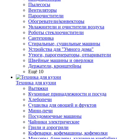
Пылесосы
Вентиляторы
Пароочистители
Обогреватели/конвекторы
Увлажнители и очистители воздуха
Роботы стеклоочистители
Сантехника
Стиральные, сушильные машины
Устройства для "Умного дома"
Утюги, парогенераторы, отпариватели
Швейные машины и оверлоки
Держатели, кронштейны
Ещё 10
Техника для кухни
Вытяжки
Кухонные принадлежности и посуда
Хлебопечи
Сушилка для овощей и фруктов
Мини-печи
Посудомоечные машины
Чайники электрические
Грили и аэрогрили
Кофеварки, кофемашины, кофемолки
Миксеры, блендеры, кухонные комбайны