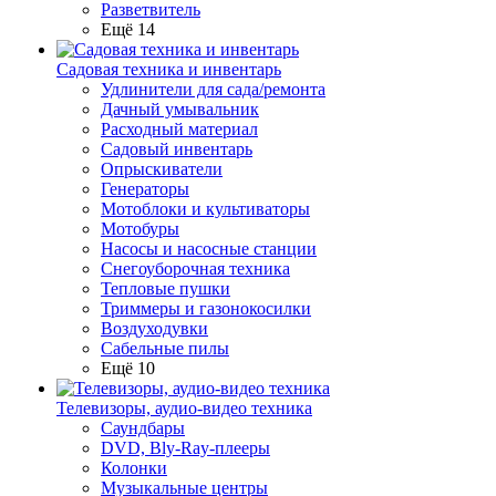
Разветвитель
Ещё 14
Садовая техника и инвентарь
Удлинители для сада/ремонта
Дачный умывальник
Расходный материал
Садовый инвентарь
Опрыскиватели
Генераторы
Мотоблоки и культиваторы
Мотобуры
Насосы и насосные станции
Снегоуборочная техника
Тепловые пушки
Триммеры и газонокосилки
Воздуходувки
Сабельные пилы
Ещё 10
Телевизоры, аудио-видео техника
Саундбары
DVD, Bly-Ray-плееры
Колонки
Музыкальные центры