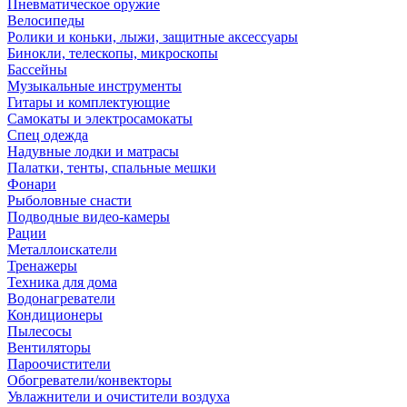
Пневматическое оружие
Велосипеды
Ролики и коньки, лыжи, защитные аксессуары
Бинокли, телескопы, микроскопы
Бассейны
Музыкальные инструменты
Гитары и комплектующие
Самокаты и электросамокаты
Спец одежда
Надувные лодки и матрасы
Палатки, тенты, спальные мешки
Фонари
Рыболовные снасти
Подводные видео-камеры
Рации
Металлоискатели
Тренажеры
Техника для дома
Водонагреватели
Кондиционеры
Пылесосы
Вентиляторы
Пароочистители
Обогреватели/конвекторы
Увлажнители и очистители воздуха