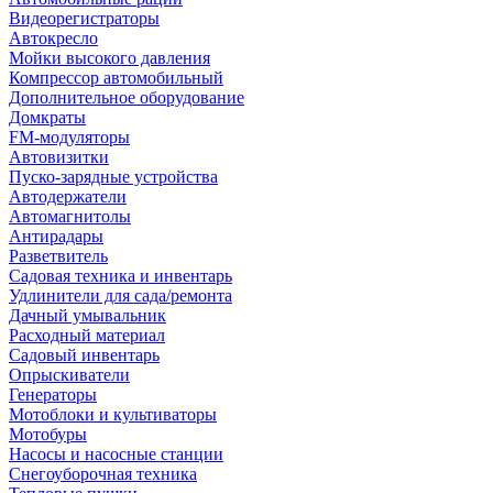
Видеорегистраторы
Автокресло
Мойки высокого давления
Компрессор автомобильный
Дополнительное оборудование
Домкраты
FM-модуляторы
Автовизитки
Пуско-зарядные устройства
Автодержатели
Автомагнитолы
Антирадары
Разветвитель
Садовая техника и инвентарь
Удлинители для сада/ремонта
Дачный умывальник
Расходный материал
Садовый инвентарь
Опрыскиватели
Генераторы
Мотоблоки и культиваторы
Мотобуры
Насосы и насосные станции
Снегоуборочная техника