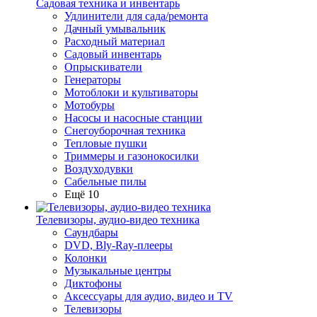
Садовая техника и инвентарь
Удлинители для сада/ремонта
Дачный умывальник
Расходный материал
Садовый инвентарь
Опрыскиватели
Генераторы
Мотоблоки и культиваторы
Мотобуры
Насосы и насосные станции
Снегоуборочная техника
Тепловые пушки
Триммеры и газонокосилки
Воздуходувки
Сабельные пилы
Ещё 10
Телевизоры, аудио-видео техника
Саундбары
DVD, Bly-Ray-плееры
Колонки
Музыкальные центры
Диктофоны
Аксессуары для аудио, видео и TV
Телевизоры