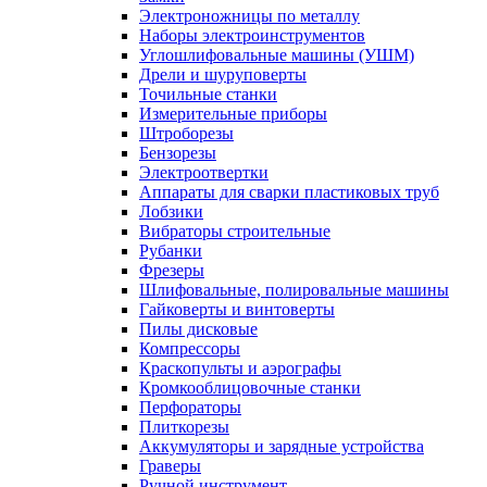
Электроножницы по металлу
Наборы электроинструментов
Углошлифовальные машины (УШМ)
Дрели и шуруповерты
Точильные станки
Измерительные приборы
Штроборезы
Бензорезы
Электроотвертки
Аппараты для сварки пластиковых труб
Лобзики
Вибраторы строительные
Рубанки
Фрезеры
Шлифовальные, полировальные машины
Гайковерты и винтоверты
Пилы дисковые
Компрессоры
Краскопульты и аэрографы
Кромкооблицовочные станки
Перфораторы
Плиткорезы
Аккумуляторы и зарядные устройства
Граверы
Ручной инструмент