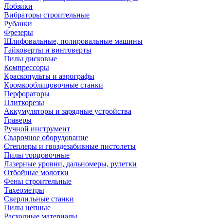
Лобзики
Вибраторы строительные
Рубанки
Фрезеры
Шлифовальные, полировальные машины
Гайковерты и винтоверты
Пилы дисковые
Компрессоры
Краскопульты и аэрографы
Кромкооблицовочные станки
Перфораторы
Плиткорезы
Аккумуляторы и зарядные устройства
Граверы
Ручной инструмент
Сварочное оборудование
Степлеры и гвоздезабивные пистолеты
Пилы торцовочные
Лазерные уровни, дальномеры, рулетки
Отбойные молотки
Фены строительные
Тахеометры
Сверлильные станки
Пилы цепные
Расходные материалы