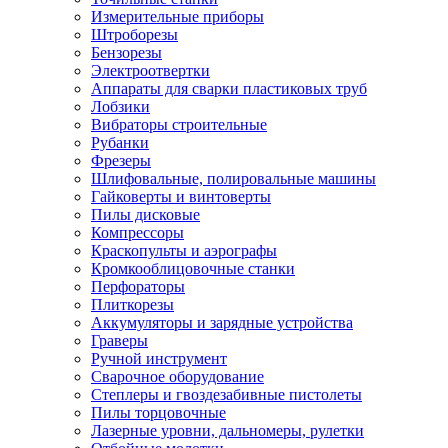
Измерительные приборы
Штроборезы
Бензорезы
Электроотвертки
Аппараты для сварки пластиковых труб
Лобзики
Вибраторы строительные
Рубанки
Фрезеры
Шлифовальные, полировальные машины
Гайковерты и винтоверты
Пилы дисковые
Компрессоры
Краскопульты и аэрографы
Кромкооблицовочные станки
Перфораторы
Плиткорезы
Аккумуляторы и зарядные устройства
Граверы
Ручной инструмент
Сварочное оборудование
Степлеры и гвоздезабивные пистолеты
Пилы торцовочные
Лазерные уровни, дальномеры, рулетки