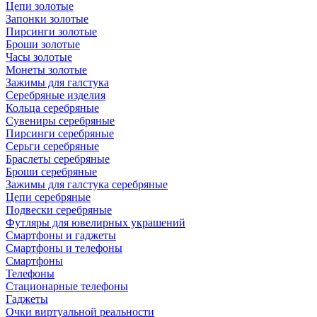
Цепи золотые
Запонки золотые
Пирсинги золотые
Броши золотые
Часы золотые
Монеты золотые
Зажимы для галстука
Серебряные изделия
Кольца серебряные
Сувениры серебряные
Пирсинги серебряные
Серьги серебряные
Браслеты серебряные
Броши серебряные
Зажимы для галстука серебряные
Цепи серебряные
Подвески серебряные
Футляры для ювелирных украшений
Смартфоны и гаджеты
Смартфоны и телефоны
Смартфоны
Телефоны
Стационарные телефоны
Гаджеты
Очки виртуальной реальности