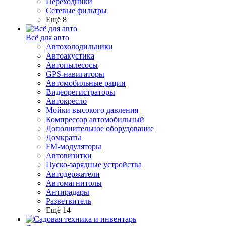
Переходники
Сетевые фильтры
Ещё 8
Всё для авто
Автохолодильники
Автоакустика
Автопылесосы
GPS-навигаторы
Автомобильные рации
Видеорегистраторы
Автокресло
Мойки высокого давления
Компрессор автомобильный
Дополнительное оборудование
Домкраты
FM-модуляторы
Автовизитки
Пуско-зарядные устройства
Автодержатели
Автомагнитолы
Антирадары
Разветвитель
Ещё 14