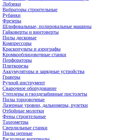
Лобзики
Вибраторы строительные
Рубанки
Фрезеры
Шлифовальные, полировальные машины
Гайковерты и винтоверты
Пилы дисковые
Компрессоры
Краскопульты и аэрографы
Кромкооблицовочные станки
Перфораторы
Плиткорезы
Аккумуляторы и зарядные устройства
Граверы
Ручной инструмент
Сварочное оборудование
Степлеры и гвоздезабивные пистолеты
Пилы торцовочные
Лазерные уровни, дальномеры, рулетки
Отбойные молотки
Фены строительные
Тахеометры
Сверлильные станки
Пилы цепные
Расходные материалы