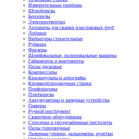
Измерительные приборы
Штроборезы
Бензорезы
Электроотвертки
Аппараты для сварки пластиковых труб
Лобзики
Вибраторы строительные
Рубанки
Фрезеры
Шлифовальные, полировальные машины
Гайковерты и винтоверты
Пилы дисковые
Компрессоры
Краскопульты и аэрографы
Кромкооблицовочные станки
Перфораторы
Плиткорезы
Аккумуляторы и зарядные устройства
Граверы
Ручной инструмент
Сварочное оборудование
Степлеры и гвоздезабивные пистолеты
Пилы торцовочные
Лазерные уровни, дальномеры, рулетки