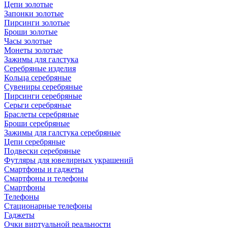
Цепи золотые
Запонки золотые
Пирсинги золотые
Броши золотые
Часы золотые
Монеты золотые
Зажимы для галстука
Серебряные изделия
Кольца серебряные
Сувениры серебряные
Пирсинги серебряные
Серьги серебряные
Браслеты серебряные
Броши серебряные
Зажимы для галстука серебряные
Цепи серебряные
Подвески серебряные
Футляры для ювелирных украшений
Смартфоны и гаджеты
Смартфоны и телефоны
Смартфоны
Телефоны
Стационарные телефоны
Гаджеты
Очки виртуальной реальности