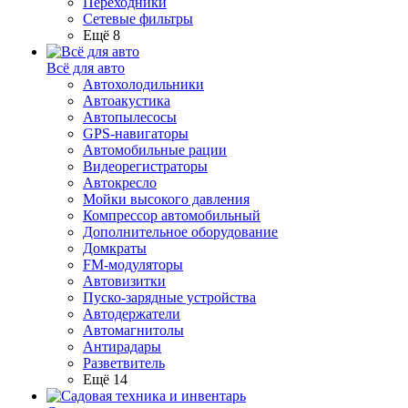
Переходники
Сетевые фильтры
Ещё 8
Всё для авто
Автохолодильники
Автоакустика
Автопылесосы
GPS-навигаторы
Автомобильные рации
Видеорегистраторы
Автокресло
Мойки высокого давления
Компрессор автомобильный
Дополнительное оборудование
Домкраты
FM-модуляторы
Автовизитки
Пуско-зарядные устройства
Автодержатели
Автомагнитолы
Антирадары
Разветвитель
Ещё 14