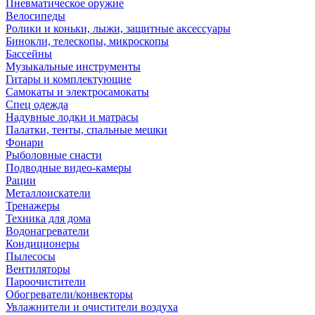
Пневматическое оружие
Велосипеды
Ролики и коньки, лыжи, защитные аксессуары
Бинокли, телескопы, микроскопы
Бассейны
Музыкальные инструменты
Гитары и комплектующие
Самокаты и электросамокаты
Спец одежда
Надувные лодки и матрасы
Палатки, тенты, спальные мешки
Фонари
Рыболовные снасти
Подводные видео-камеры
Рации
Металлоискатели
Тренажеры
Техника для дома
Водонагреватели
Кондиционеры
Пылесосы
Вентиляторы
Пароочистители
Обогреватели/конвекторы
Увлажнители и очистители воздуха