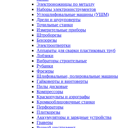
Электроножницы по металлу
Наборы электроинструментов
Углошлифовальные машины (УШМ)
Дрели и шуруповерты
Точильные станки
Измерительные приборы
Штроборезы
Бензорезы
Электроотвертки
Аппараты для сварки пластиковых труб
Лобзики
Вибраторы строительные
Рубанки
Фрезеры
Шлифовальные, полировальные машины
Гайковерты и винтоверты
Пилы дисковые
Компрессоры
Краскопульты и аэрографы
Кромкооблицовочные станки
Перфораторы
Плиткорезы
Аккумуляторы и зарядные устройства
Граверы
Ручной инструмент