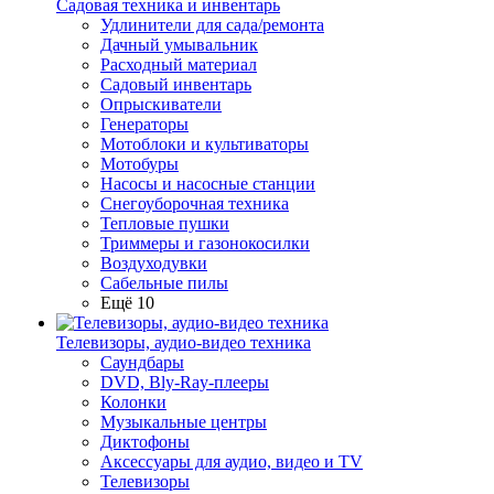
Садовая техника и инвентарь
Удлинители для сада/ремонта
Дачный умывальник
Расходный материал
Садовый инвентарь
Опрыскиватели
Генераторы
Мотоблоки и культиваторы
Мотобуры
Насосы и насосные станции
Снегоуборочная техника
Тепловые пушки
Триммеры и газонокосилки
Воздуходувки
Сабельные пилы
Ещё 10
Телевизоры, аудио-видео техника
Саундбары
DVD, Bly-Ray-плееры
Колонки
Музыкальные центры
Диктофоны
Аксессуары для аудио, видео и TV
Телевизоры