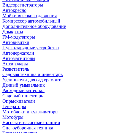
Видеорегистраторы
Автокресло
Мойки высокого давления
Компрессор автомобильный
Дополнительное оборудование
Домкраты
FM-модуляторы
Автовизитки
Пуско-зарядные устройства
Автодержатели
Автомагнитолы
Антирадары
Разветвитель
Садовая техника и инвентарь
Удлинители для сада/ремонта
Дачный умывальник
Расходный материал
Садовый инвентарь
Опрыскиватели
Генераторы
Мотоблоки и культиваторы
Мотобуры
Насосы и насосные станции
Снегоуборочная техника