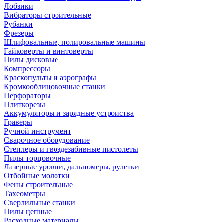
Лобзики
Вибраторы строительные
Рубанки
Фрезеры
Шлифовальные, полировальные машины
Гайковерты и винтоверты
Пилы дисковые
Компрессоры
Краскопульты и аэрографы
Кромкооблицовочные станки
Перфораторы
Плиткорезы
Аккумуляторы и зарядные устройства
Граверы
Ручной инструмент
Сварочное оборудование
Степлеры и гвоздезабивные пистолеты
Пилы торцовочные
Лазерные уровни, дальномеры, рулетки
Отбойные молотки
Фены строительные
Тахеометры
Сверлильные станки
Пилы цепные
Расходные материалы