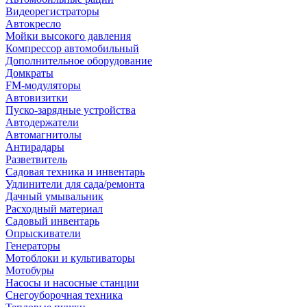
Видеорегистраторы
Автокресло
Мойки высокого давления
Компрессор автомобильный
Дополнительное оборудование
Домкраты
FM-модуляторы
Автовизитки
Пуско-зарядные устройства
Автодержатели
Автомагнитолы
Антирадары
Разветвитель
Садовая техника и инвентарь
Удлинители для сада/ремонта
Дачный умывальник
Расходный материал
Садовый инвентарь
Опрыскиватели
Генераторы
Мотоблоки и культиваторы
Мотобуры
Насосы и насосные станции
Снегоуборочная техника