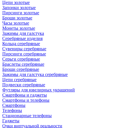
Цепи золотые
Запонки золотые
Пирсинги золотые
Броши золотые
Часы золотые
Монеты золотые
Зажимы для галстука
Серебряные изделия
Кольца серебряные
Сувениры серебряные
Пирсинги серебряные
Серьги серебряные
Браслеты серебряные
Броши серебряные
Зажимы для галстука серебряные
Цепи серебряные
Подвески серебряные
Футляры для ювелирных украшений
Смартфоны и гаджеты
Смартфоны и телефоны
Смартфоны
Телефоны
Стационарные телефоны
Гаджеты
Очки виртуальной реальности