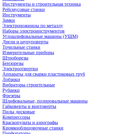
Инструменты и строительная техника
Рейсмусовые станки
Инструменты
Замки
Электроножницы по металлу
Наборы электроинструментов
Углошлифовальные машины (УШМ)
Дрели и шуруповерты
Точильные станки
Измерительные приборы
Штроборезы
Бензорезы
Электроотвертки
Аппараты для сварки пластиковых труб
Лобзики
Вибраторы строительные
Рубанки
Фрезеры
Шлифовальные, полировальные машины
Гайковерты и винтоверты
Пилы дисковые
Компрессоры
Краскопульты и аэрографы
Кромкооблицовочные станки
Перфораторы