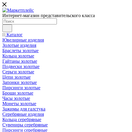
Интернет-магазин представительского класса
Каталог
Ювелирные изделия
Золотые изделия
Браслеты золотые
Кольца золотые
Гайтаны золотые
Подвески золотые
Серьги золотые
Цепи золотые
Запонки золотые
Пирсинги золотые
Броши золотые
Часы золотые
Монеты золотые
Зажимы для галстука
Серебряные изделия
Кольца серебряные
Сувениры серебряные
Пирсинги серебряные