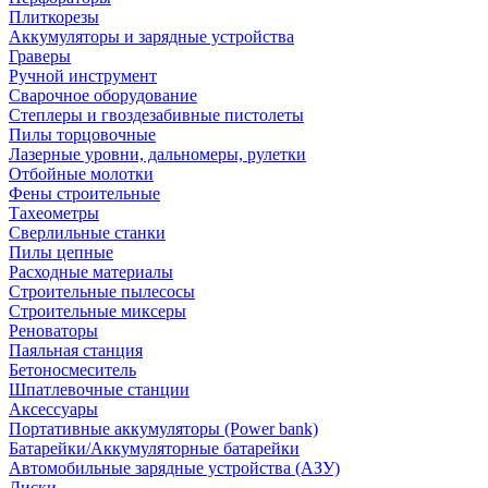
Плиткорезы
Аккумуляторы и зарядные устройства
Граверы
Ручной инструмент
Сварочное оборудование
Степлеры и гвоздезабивные пистолеты
Пилы торцовочные
Лазерные уровни, дальномеры, рулетки
Отбойные молотки
Фены строительные
Тахеометры
Сверлильные станки
Пилы цепные
Расходные материалы
Строительные пылесосы
Строительные миксеры
Реноваторы
Паяльная станция
Бетоносмеситель
Шпатлевочные станции
Аксессуары
Портативные аккумуляторы (Power bank)
Батарейки/Аккумуляторные батарейки
Автомобильные зарядные устройства (АЗУ)
Диски