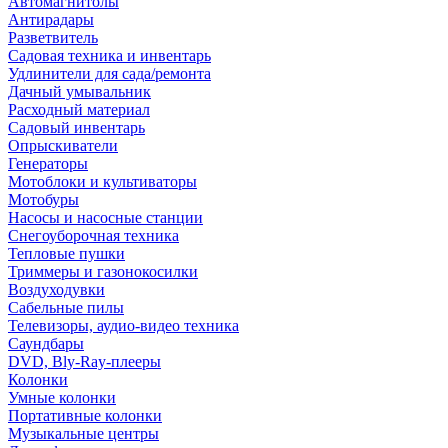
Автомагнитолы
Антирадары
Разветвитель
Садовая техника и инвентарь
Удлинители для сада/ремонта
Дачный умывальник
Расходный материал
Садовый инвентарь
Опрыскиватели
Генераторы
Мотоблоки и культиваторы
Мотобуры
Насосы и насосные станции
Снегоуборочная техника
Тепловые пушки
Триммеры и газонокосилки
Воздуходувки
Сабельные пилы
Телевизоры, аудио-видео техника
Саундбары
DVD, Bly-Ray-плееры
Колонки
Умные колонки
Портативные колонки
Музыкальные центры