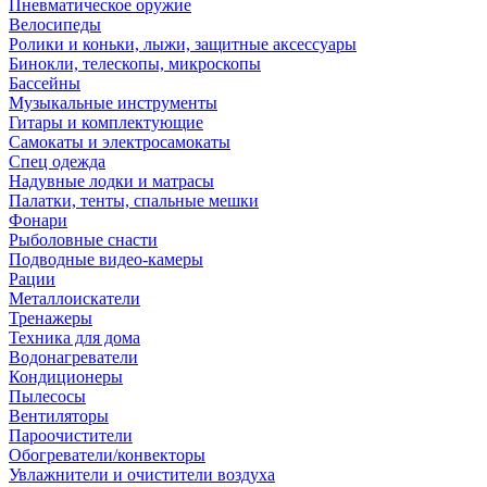
Пневматическое оружие
Велосипеды
Ролики и коньки, лыжи, защитные аксессуары
Бинокли, телескопы, микроскопы
Бассейны
Музыкальные инструменты
Гитары и комплектующие
Самокаты и электросамокаты
Спец одежда
Надувные лодки и матрасы
Палатки, тенты, спальные мешки
Фонари
Рыболовные снасти
Подводные видео-камеры
Рации
Металлоискатели
Тренажеры
Техника для дома
Водонагреватели
Кондиционеры
Пылесосы
Вентиляторы
Пароочистители
Обогреватели/конвекторы
Увлажнители и очистители воздуха