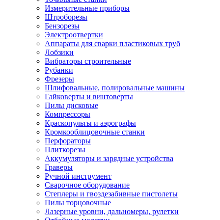
Измерительные приборы
Штроборезы
Бензорезы
Электроотвертки
Аппараты для сварки пластиковых труб
Лобзики
Вибраторы строительные
Рубанки
Фрезеры
Шлифовальные, полировальные машины
Гайковерты и винтоверты
Пилы дисковые
Компрессоры
Краскопульты и аэрографы
Кромкооблицовочные станки
Перфораторы
Плиткорезы
Аккумуляторы и зарядные устройства
Граверы
Ручной инструмент
Сварочное оборудование
Степлеры и гвоздезабивные пистолеты
Пилы торцовочные
Лазерные уровни, дальномеры, рулетки