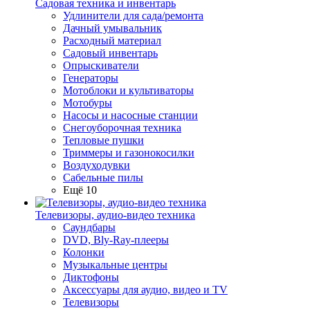
Садовая техника и инвентарь
Удлинители для сада/ремонта
Дачный умывальник
Расходный материал
Садовый инвентарь
Опрыскиватели
Генераторы
Мотоблоки и культиваторы
Мотобуры
Насосы и насосные станции
Снегоуборочная техника
Тепловые пушки
Триммеры и газонокосилки
Воздуходувки
Сабельные пилы
Ещё 10
Телевизоры, аудио-видео техника
Саундбары
DVD, Bly-Ray-плееры
Колонки
Музыкальные центры
Диктофоны
Аксессуары для аудио, видео и TV
Телевизоры