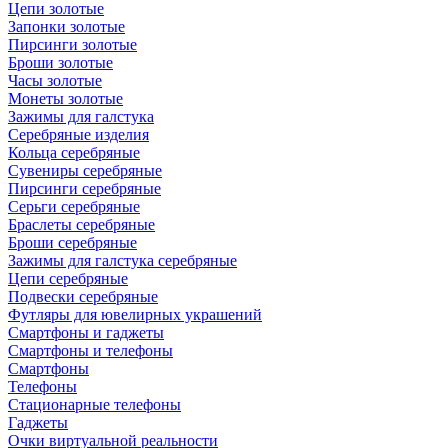
Цепи золотые
Запонки золотые
Пирсинги золотые
Броши золотые
Часы золотые
Монеты золотые
Зажимы для галстука
Серебряные изделия
Кольца серебряные
Сувениры серебряные
Пирсинги серебряные
Серьги серебряные
Браслеты серебряные
Броши серебряные
Зажимы для галстука серебряные
Цепи серебряные
Подвески серебряные
Футляры для ювелирных украшений
Смартфоны и гаджеты
Смартфоны и телефоны
Смартфоны
Телефоны
Стационарные телефоны
Гаджеты
Очки виртуальной реальности