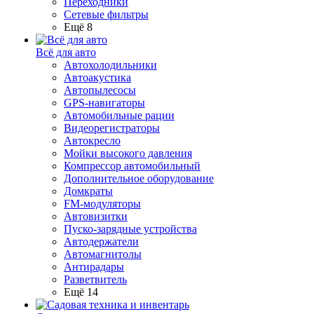
Переходники
Сетевые фильтры
Ещё 8
Всё для авто
Автохолодильники
Автоакустика
Автопылесосы
GPS-навигаторы
Автомобильные рации
Видеорегистраторы
Автокресло
Мойки высокого давления
Компрессор автомобильный
Дополнительное оборудование
Домкраты
FM-модуляторы
Автовизитки
Пуско-зарядные устройства
Автодержатели
Автомагнитолы
Антирадары
Разветвитель
Ещё 14