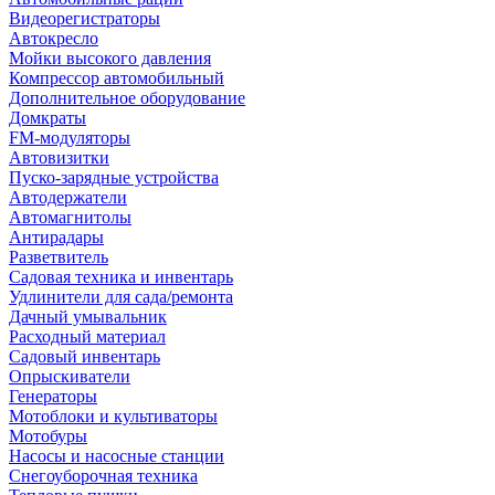
Видеорегистраторы
Автокресло
Мойки высокого давления
Компрессор автомобильный
Дополнительное оборудование
Домкраты
FM-модуляторы
Автовизитки
Пуско-зарядные устройства
Автодержатели
Автомагнитолы
Антирадары
Разветвитель
Садовая техника и инвентарь
Удлинители для сада/ремонта
Дачный умывальник
Расходный материал
Садовый инвентарь
Опрыскиватели
Генераторы
Мотоблоки и культиваторы
Мотобуры
Насосы и насосные станции
Снегоуборочная техника