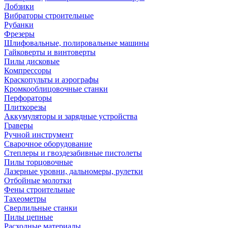
Лобзики
Вибраторы строительные
Рубанки
Фрезеры
Шлифовальные, полировальные машины
Гайковерты и винтоверты
Пилы дисковые
Компрессоры
Краскопульты и аэрографы
Кромкооблицовочные станки
Перфораторы
Плиткорезы
Аккумуляторы и зарядные устройства
Граверы
Ручной инструмент
Сварочное оборудование
Степлеры и гвоздезабивные пистолеты
Пилы торцовочные
Лазерные уровни, дальномеры, рулетки
Отбойные молотки
Фены строительные
Тахеометры
Сверлильные станки
Пилы цепные
Расходные материалы