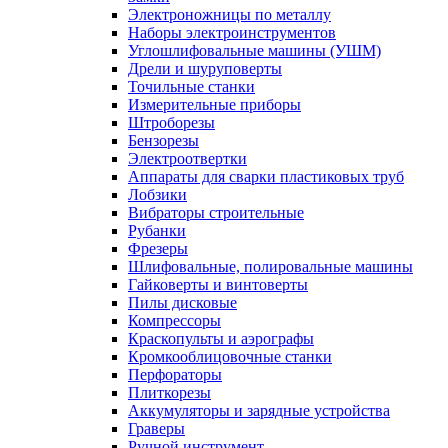
Электроножницы по металлу
Наборы электроинструментов
Углошлифовальные машины (УШМ)
Дрели и шуруповерты
Точильные станки
Измерительные приборы
Штроборезы
Бензорезы
Электроотвертки
Аппараты для сварки пластиковых труб
Лобзики
Вибраторы строительные
Рубанки
Фрезеры
Шлифовальные, полировальные машины
Гайковерты и винтоверты
Пилы дисковые
Компрессоры
Краскопульты и аэрографы
Кромкооблицовочные станки
Перфораторы
Плиткорезы
Аккумуляторы и зарядные устройства
Граверы
Ручной инструмент