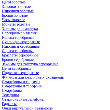
Цепи золотые
Запонки золотые
Пирсинги золотые
Броши золотые
Часы золотые
Монеты золотые
Зажимы для галстука
Серебряные изделия
Кольца серебряные
Сувениры серебряные
Пирсинги серебряные
Серьги серебряные
Браслеты серебряные
Броши серебряные
Зажимы для галстука серебряные
Цепи серебряные
Подвески серебряные
Футляры для ювелирных украшений
Смартфоны и гаджеты
Смартфоны и телефоны
Смартфоны
Телефоны
Стационарные телефоны
Гаджеты
Очки виртуальной реальности