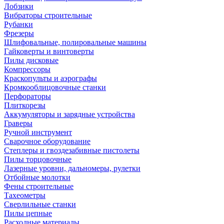
Лобзики
Вибраторы строительные
Рубанки
Фрезеры
Шлифовальные, полировальные машины
Гайковерты и винтоверты
Пилы дисковые
Компрессоры
Краскопульты и аэрографы
Кромкооблицовочные станки
Перфораторы
Плиткорезы
Аккумуляторы и зарядные устройства
Граверы
Ручной инструмент
Сварочное оборудование
Степлеры и гвоздезабивные пистолеты
Пилы торцовочные
Лазерные уровни, дальномеры, рулетки
Отбойные молотки
Фены строительные
Тахеометры
Сверлильные станки
Пилы цепные
Расходные материалы