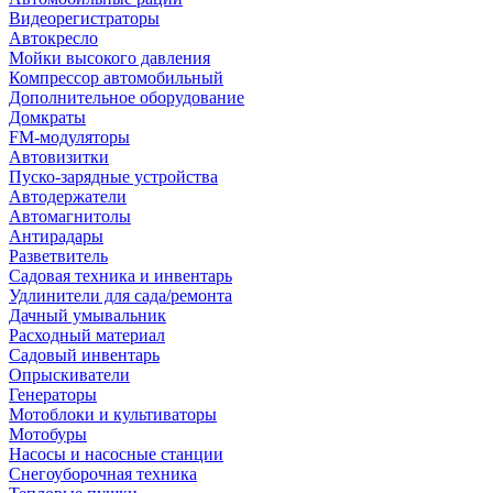
Видеорегистраторы
Автокресло
Мойки высокого давления
Компрессор автомобильный
Дополнительное оборудование
Домкраты
FM-модуляторы
Автовизитки
Пуско-зарядные устройства
Автодержатели
Автомагнитолы
Антирадары
Разветвитель
Садовая техника и инвентарь
Удлинители для сада/ремонта
Дачный умывальник
Расходный материал
Садовый инвентарь
Опрыскиватели
Генераторы
Мотоблоки и культиваторы
Мотобуры
Насосы и насосные станции
Снегоуборочная техника