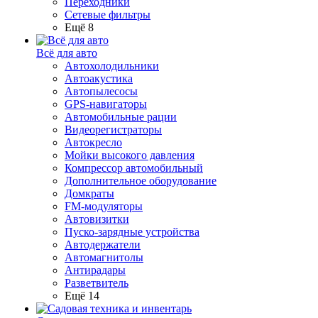
Переходники
Сетевые фильтры
Ещё 8
Всё для авто
Автохолодильники
Автоакустика
Автопылесосы
GPS-навигаторы
Автомобильные рации
Видеорегистраторы
Автокресло
Мойки высокого давления
Компрессор автомобильный
Дополнительное оборудование
Домкраты
FM-модуляторы
Автовизитки
Пуско-зарядные устройства
Автодержатели
Автомагнитолы
Антирадары
Разветвитель
Ещё 14