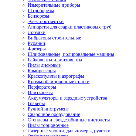
Измерительные приборы
Штроборезы
Бензорезы
Электроотвертки
Аппараты для сварки пластиковых труб
Лобзики
Вибраторы строительные
Рубанки
Фрезеры
Шлифовальные, полировальные машины
Гайковерты и винтоверты
Пилы дисковые
Компрессоры
Краскопульты и аэрографы
Кромкооблицовочные станки
Перфораторы
Плиткорезы
Аккумуляторы и зарядные устройства
Граверы
Ручной инструмент
Сварочное оборудование
Степлеры и гвоздезабивные пистолеты
Пилы торцовочные
Лазерные уровни, дальномеры, рулетки