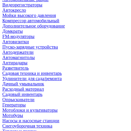
Видеорегистраторы
Автокресло
Мойки высокого давления
Компрессор автомобильный
Дополнительное оборудование
Домкраты
FM-модуляторы
Автовизитки
Пуско-зарядные устройства
Автодержатели
Автомагнитолы
Антирадары
Разветвитель
Садовая техника и инвентарь
Удлинители для сада/ремонта
Дачный умывальник
Расходный материал
Садовый инвентарь
Опрыскиватели
Генераторы
Мотоблоки и культиваторы
Мотобуры
Насосы и насосные станции
Снегоуборочная техника