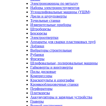
Электроножницы по металлу
Наборы электроинструментов
Углошлифовальные машины (УШМ)
Дрели и шуруповерты
Точильные станки
Измерительные приборы
Штроборезы
Бензорезы
Электроотвертки
Аппараты для сварки пластиковых труб
Лобзики
Вибраторы строительные
Рубанки
Фрезеры
Шлифовальные, полировальные машины
Гайковерты и винтоверты
Пилы дисковые
Компрессоры
Краскопульты и аэрографы
Кромкооблицовочные станки
Перфораторы
Плиткорезы
Аккумуляторы и зарядные устройства
Граверы
Ручной инструмент