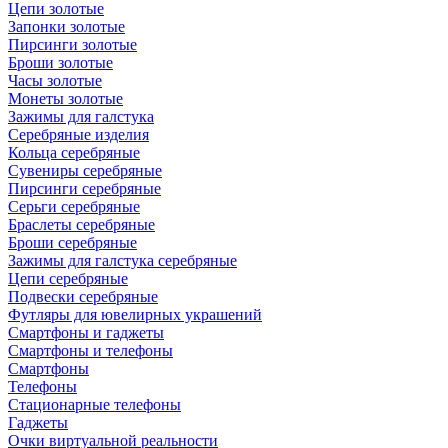
Цепи золотые
Запонки золотые
Пирсинги золотые
Броши золотые
Часы золотые
Монеты золотые
Зажимы для галстука
Серебряные изделия
Кольца серебряные
Сувениры серебряные
Пирсинги серебряные
Серьги серебряные
Браслеты серебряные
Броши серебряные
Зажимы для галстука серебряные
Цепи серебряные
Подвески серебряные
Футляры для ювелирных украшений
Смартфоны и гаджеты
Смартфоны и телефоны
Смартфоны
Телефоны
Стационарные телефоны
Гаджеты
Очки виртуальной реальности