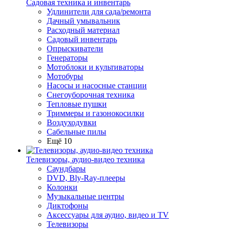
Садовая техника и инвентарь
Удлинители для сада/ремонта
Дачный умывальник
Расходный материал
Садовый инвентарь
Опрыскиватели
Генераторы
Мотоблоки и культиваторы
Мотобуры
Насосы и насосные станции
Снегоуборочная техника
Тепловые пушки
Триммеры и газонокосилки
Воздуходувки
Сабельные пилы
Ещё 10
Телевизоры, аудио-видео техника
Саундбары
DVD, Bly-Ray-плееры
Колонки
Музыкальные центры
Диктофоны
Аксессуары для аудио, видео и TV
Телевизоры