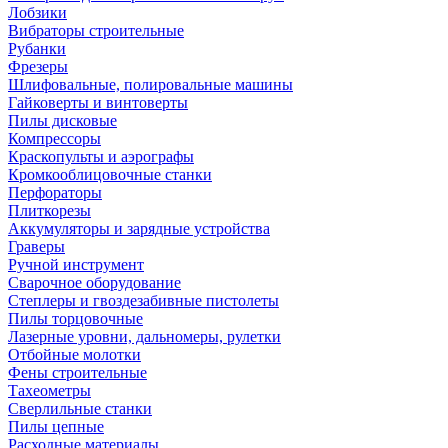
Лобзики
Вибраторы строительные
Рубанки
Фрезеры
Шлифовальные, полировальные машины
Гайковерты и винтоверты
Пилы дисковые
Компрессоры
Краскопульты и аэрографы
Кромкооблицовочные станки
Перфораторы
Плиткорезы
Аккумуляторы и зарядные устройства
Граверы
Ручной инструмент
Сварочное оборудование
Степлеры и гвоздезабивные пистолеты
Пилы торцовочные
Лазерные уровни, дальномеры, рулетки
Отбойные молотки
Фены строительные
Тахеометры
Сверлильные станки
Пилы цепные
Расходные материалы