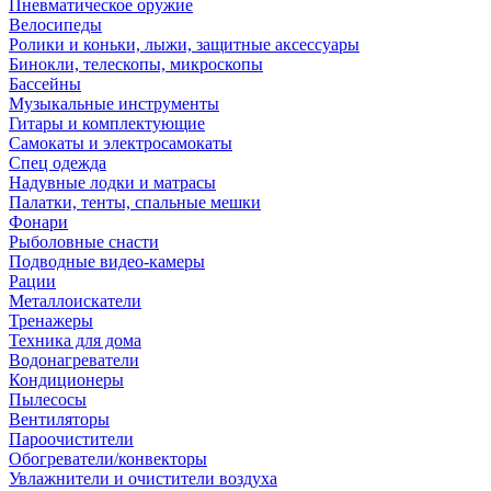
Пневматическое оружие
Велосипеды
Ролики и коньки, лыжи, защитные аксессуары
Бинокли, телескопы, микроскопы
Бассейны
Музыкальные инструменты
Гитары и комплектующие
Самокаты и электросамокаты
Спец одежда
Надувные лодки и матрасы
Палатки, тенты, спальные мешки
Фонари
Рыболовные снасти
Подводные видео-камеры
Рации
Металлоискатели
Тренажеры
Техника для дома
Водонагреватели
Кондиционеры
Пылесосы
Вентиляторы
Пароочистители
Обогреватели/конвекторы
Увлажнители и очистители воздуха