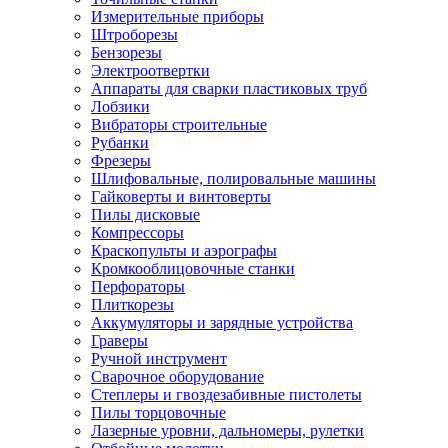
Измерительные приборы
Штроборезы
Бензорезы
Электроотвертки
Аппараты для сварки пластиковых труб
Лобзики
Вибраторы строительные
Рубанки
Фрезеры
Шлифовальные, полировальные машины
Гайковерты и винтоверты
Пилы дисковые
Компрессоры
Краскопульты и аэрографы
Кромкооблицовочные станки
Перфораторы
Плиткорезы
Аккумуляторы и зарядные устройства
Граверы
Ручной инструмент
Сварочное оборудование
Степлеры и гвоздезабивные пистолеты
Пилы торцовочные
Лазерные уровни, дальномеры, рулетки