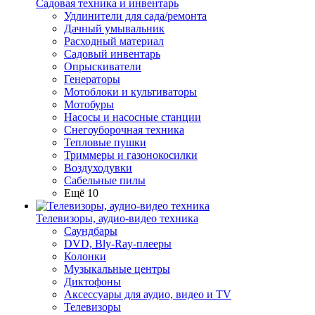
Садовая техника и инвентарь
Удлинители для сада/ремонта
Дачный умывальник
Расходный материал
Садовый инвентарь
Опрыскиватели
Генераторы
Мотоблоки и культиваторы
Мотобуры
Насосы и насосные станции
Снегоуборочная техника
Тепловые пушки
Триммеры и газонокосилки
Воздуходувки
Сабельные пилы
Ещё 10
Телевизоры, аудио-видео техника
Саундбары
DVD, Bly-Ray-плееры
Колонки
Музыкальные центры
Диктофоны
Аксессуары для аудио, видео и TV
Телевизоры