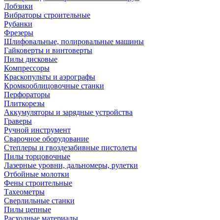
Лобзики
Вибраторы строительные
Рубанки
Фрезеры
Шлифовальные, полировальные машины
Гайковерты и винтоверты
Пилы дисковые
Компрессоры
Краскопульты и аэрографы
Кромкооблицовочные станки
Перфораторы
Плиткорезы
Аккумуляторы и зарядные устройства
Граверы
Ручной инструмент
Сварочное оборудование
Степлеры и гвоздезабивные пистолеты
Пилы торцовочные
Лазерные уровни, дальномеры, рулетки
Отбойные молотки
Фены строительные
Тахеометры
Сверлильные станки
Пилы цепные
Расходные материалы