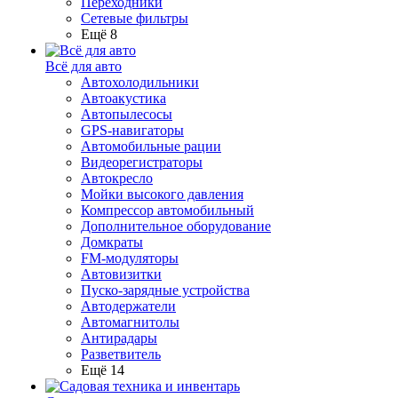
Переходники
Сетевые фильтры
Ещё 8
Всё для авто
Автохолодильники
Автоакустика
Автопылесосы
GPS-навигаторы
Автомобильные рации
Видеорегистраторы
Автокресло
Мойки высокого давления
Компрессор автомобильный
Дополнительное оборудование
Домкраты
FM-модуляторы
Автовизитки
Пуско-зарядные устройства
Автодержатели
Автомагнитолы
Антирадары
Разветвитель
Ещё 14