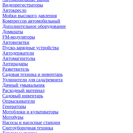
Видеорегистраторы
Автокресло
Мойки высокого давления
Компрессор автомобильный
Дополнительное оборудование
Домкраты
FM-модуляторы
Автовизитки
Пуско-зарядные устройства
Автодержатели
Автомагнитолы
Антирадары
Разветвитель
Садовая техника и инвентарь
Удлинители для сада/ремонта
Дачный умывальник
Расходный материал
Садовый инвентарь
Опрыскиватели
Генераторы
Мотоблоки и культиваторы
Мотобуры
Насосы и насосные станции
Снегоуборочная техника