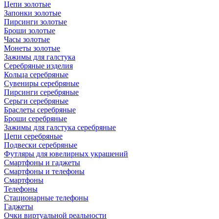
Цепи золотые
Запонки золотые
Пирсинги золотые
Броши золотые
Часы золотые
Монеты золотые
Зажимы для галстука
Серебряные изделия
Кольца серебряные
Сувениры серебряные
Пирсинги серебряные
Серьги серебряные
Браслеты серебряные
Броши серебряные
Зажимы для галстука серебряные
Цепи серебряные
Подвески серебряные
Футляры для ювелирных украшений
Смартфоны и гаджеты
Смартфоны и телефоны
Смартфоны
Телефоны
Стационарные телефоны
Гаджеты
Очки виртуальной реальности