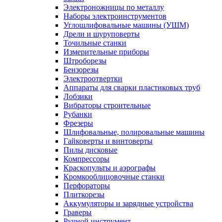
Электроножницы по металлу
Наборы электроинструментов
Углошлифовальные машины (УШМ)
Дрели и шуруповерты
Точильные станки
Измерительные приборы
Штроборезы
Бензорезы
Электроотвертки
Аппараты для сварки пластиковых труб
Лобзики
Вибраторы строительные
Рубанки
Фрезеры
Шлифовальные, полировальные машины
Гайковерты и винтоверты
Пилы дисковые
Компрессоры
Краскопульты и аэрографы
Кромкооблицовочные станки
Перфораторы
Плиткорезы
Аккумуляторы и зарядные устройства
Граверы
Ручной инструмент