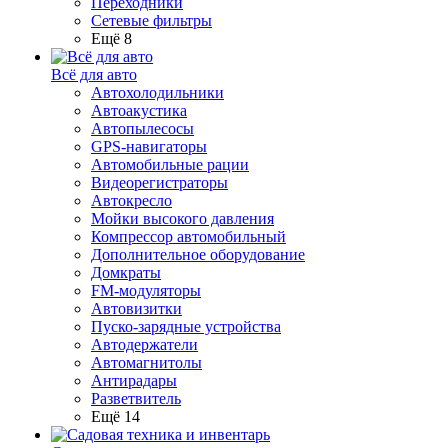
Переходники
Сетевые фильтры
Ещё 8
Всё для авто
Автохолодильники
Автоакустика
Автопылесосы
GPS-навигаторы
Автомобильные рации
Видеорегистраторы
Автокресло
Мойки высокого давления
Компрессор автомобильный
Дополнительное оборудование
Домкраты
FM-модуляторы
Автовизитки
Пуско-зарядные устройства
Автодержатели
Автомагнитолы
Антирадары
Разветвитель
Ещё 14