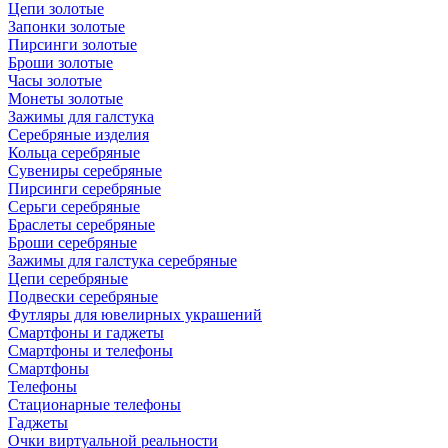
Цепи золотые
Запонки золотые
Пирсинги золотые
Броши золотые
Часы золотые
Монеты золотые
Зажимы для галстука
Серебряные изделия
Кольца серебряные
Сувениры серебряные
Пирсинги серебряные
Серьги серебряные
Браслеты серебряные
Броши серебряные
Зажимы для галстука серебряные
Цепи серебряные
Подвески серебряные
Футляры для ювелирных украшений
Смартфоны и гаджеты
Смартфоны и телефоны
Смартфоны
Телефоны
Стационарные телефоны
Гаджеты
Очки виртуальной реальности