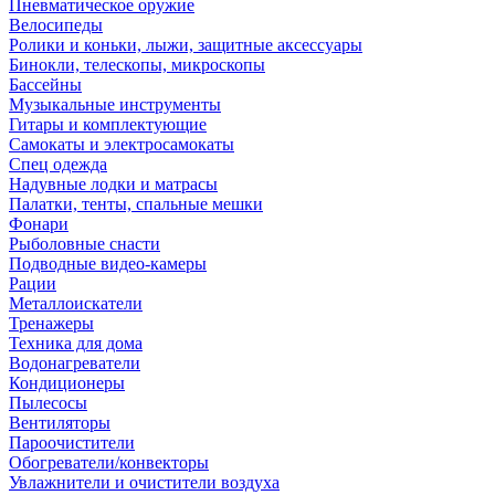
Пневматическое оружие
Велосипеды
Ролики и коньки, лыжи, защитные аксессуары
Бинокли, телескопы, микроскопы
Бассейны
Музыкальные инструменты
Гитары и комплектующие
Самокаты и электросамокаты
Спец одежда
Надувные лодки и матрасы
Палатки, тенты, спальные мешки
Фонари
Рыболовные снасти
Подводные видео-камеры
Рации
Металлоискатели
Тренажеры
Техника для дома
Водонагреватели
Кондиционеры
Пылесосы
Вентиляторы
Пароочистители
Обогреватели/конвекторы
Увлажнители и очистители воздуха