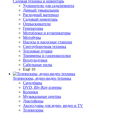
Садовая техника и инвентарь
Удлинители для сада/ремонта
Дачный умывальник
Расходный материал
Садовый инвентарь
Опрыскиватели
Генераторы
Мотоблоки и культиваторы
Мотобуры
Насосы и насосные станции
Снегоуборочная техника
Тепловые пушки
Триммеры и газонокосилки
Воздуходувки
Сабельные пилы
Ещё 10
Телевизоры, аудио-видео техника
Саундбары
DVD, Bly-Ray-плееры
Колонки
Музыкальные центры
Диктофоны
Аксессуары для аудио, видео и TV
Телевизоры