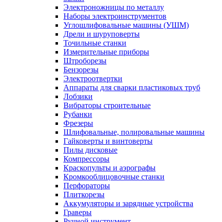
Электроножницы по металлу
Наборы электроинструментов
Углошлифовальные машины (УШМ)
Дрели и шуруповерты
Точильные станки
Измерительные приборы
Штроборезы
Бензорезы
Электроотвертки
Аппараты для сварки пластиковых труб
Лобзики
Вибраторы строительные
Рубанки
Фрезеры
Шлифовальные, полировальные машины
Гайковерты и винтоверты
Пилы дисковые
Компрессоры
Краскопульты и аэрографы
Кромкооблицовочные станки
Перфораторы
Плиткорезы
Аккумуляторы и зарядные устройства
Граверы
Ручной инструмент