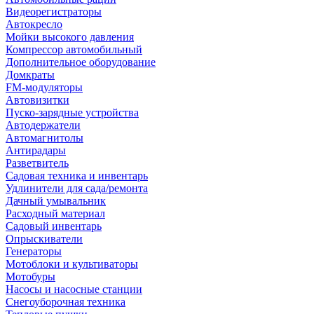
Видеорегистраторы
Автокресло
Мойки высокого давления
Компрессор автомобильный
Дополнительное оборудование
Домкраты
FM-модуляторы
Автовизитки
Пуско-зарядные устройства
Автодержатели
Автомагнитолы
Антирадары
Разветвитель
Садовая техника и инвентарь
Удлинители для сада/ремонта
Дачный умывальник
Расходный материал
Садовый инвентарь
Опрыскиватели
Генераторы
Мотоблоки и культиваторы
Мотобуры
Насосы и насосные станции
Снегоуборочная техника