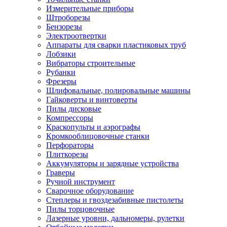
Измерительные приборы
Штроборезы
Бензорезы
Электроотвертки
Аппараты для сварки пластиковых труб
Лобзики
Вибраторы строительные
Рубанки
Фрезеры
Шлифовальные, полировальные машины
Гайковерты и винтоверты
Пилы дисковые
Компрессоры
Краскопульты и аэрографы
Кромкооблицовочные станки
Перфораторы
Плиткорезы
Аккумуляторы и зарядные устройства
Граверы
Ручной инструмент
Сварочное оборудование
Степлеры и гвоздезабивные пистолеты
Пилы торцовочные
Лазерные уровни, дальномеры, рулетки