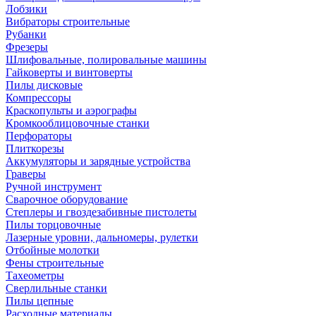
Лобзики
Вибраторы строительные
Рубанки
Фрезеры
Шлифовальные, полировальные машины
Гайковерты и винтоверты
Пилы дисковые
Компрессоры
Краскопульты и аэрографы
Кромкооблицовочные станки
Перфораторы
Плиткорезы
Аккумуляторы и зарядные устройства
Граверы
Ручной инструмент
Сварочное оборудование
Степлеры и гвоздезабивные пистолеты
Пилы торцовочные
Лазерные уровни, дальномеры, рулетки
Отбойные молотки
Фены строительные
Тахеометры
Сверлильные станки
Пилы цепные
Расходные материалы