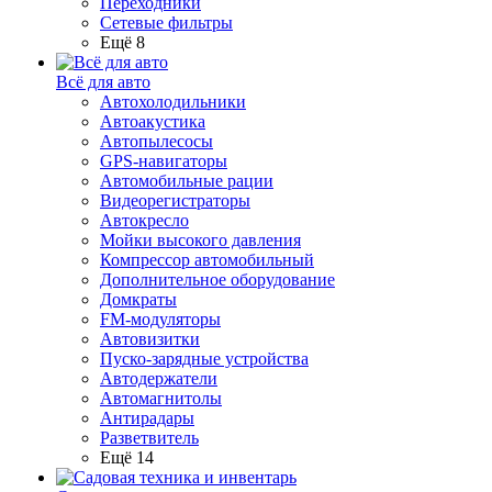
Переходники
Сетевые фильтры
Ещё 8
Всё для авто
Автохолодильники
Автоакустика
Автопылесосы
GPS-навигаторы
Автомобильные рации
Видеорегистраторы
Автокресло
Мойки высокого давления
Компрессор автомобильный
Дополнительное оборудование
Домкраты
FM-модуляторы
Автовизитки
Пуско-зарядные устройства
Автодержатели
Автомагнитолы
Антирадары
Разветвитель
Ещё 14