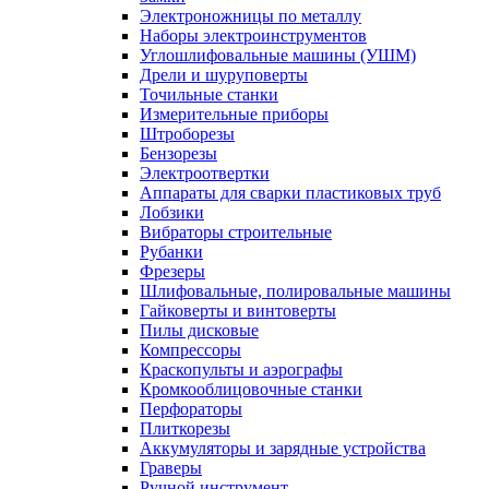
Электроножницы по металлу
Наборы электроинструментов
Углошлифовальные машины (УШМ)
Дрели и шуруповерты
Точильные станки
Измерительные приборы
Штроборезы
Бензорезы
Электроотвертки
Аппараты для сварки пластиковых труб
Лобзики
Вибраторы строительные
Рубанки
Фрезеры
Шлифовальные, полировальные машины
Гайковерты и винтоверты
Пилы дисковые
Компрессоры
Краскопульты и аэрографы
Кромкооблицовочные станки
Перфораторы
Плиткорезы
Аккумуляторы и зарядные устройства
Граверы
Ручной инструмент