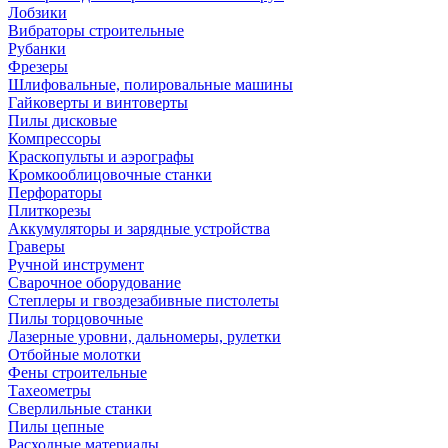
Лобзики
Вибраторы строительные
Рубанки
Фрезеры
Шлифовальные, полировальные машины
Гайковерты и винтоверты
Пилы дисковые
Компрессоры
Краскопульты и аэрографы
Кромкооблицовочные станки
Перфораторы
Плиткорезы
Аккумуляторы и зарядные устройства
Граверы
Ручной инструмент
Сварочное оборудование
Степлеры и гвоздезабивные пистолеты
Пилы торцовочные
Лазерные уровни, дальномеры, рулетки
Отбойные молотки
Фены строительные
Тахеометры
Сверлильные станки
Пилы цепные
Расходные материалы