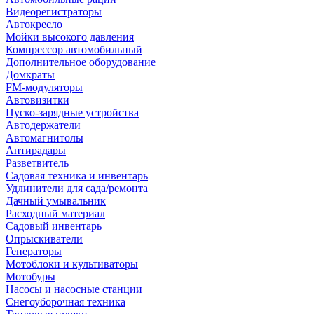
Видеорегистраторы
Автокресло
Мойки высокого давления
Компрессор автомобильный
Дополнительное оборудование
Домкраты
FM-модуляторы
Автовизитки
Пуско-зарядные устройства
Автодержатели
Автомагнитолы
Антирадары
Разветвитель
Садовая техника и инвентарь
Удлинители для сада/ремонта
Дачный умывальник
Расходный материал
Садовый инвентарь
Опрыскиватели
Генераторы
Мотоблоки и культиваторы
Мотобуры
Насосы и насосные станции
Снегоуборочная техника