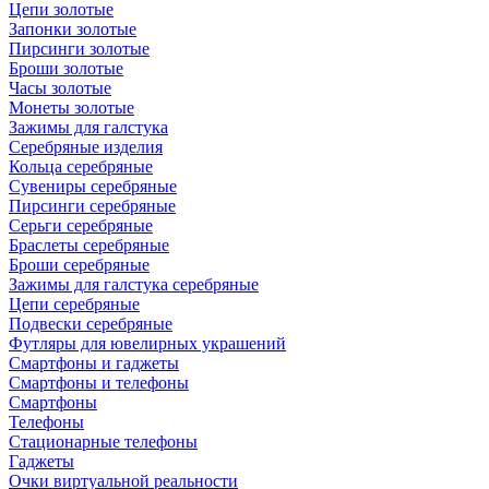
Цепи золотые
Запонки золотые
Пирсинги золотые
Броши золотые
Часы золотые
Монеты золотые
Зажимы для галстука
Серебряные изделия
Кольца серебряные
Сувениры серебряные
Пирсинги серебряные
Серьги серебряные
Браслеты серебряные
Броши серебряные
Зажимы для галстука серебряные
Цепи серебряные
Подвески серебряные
Футляры для ювелирных украшений
Смартфоны и гаджеты
Смартфоны и телефоны
Смартфоны
Телефоны
Стационарные телефоны
Гаджеты
Очки виртуальной реальности