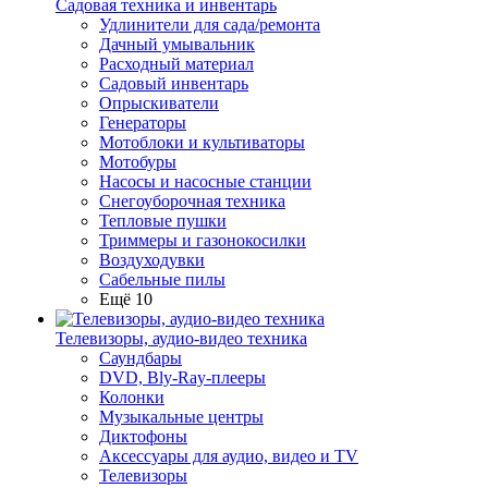
Садовая техника и инвентарь
Удлинители для сада/ремонта
Дачный умывальник
Расходный материал
Садовый инвентарь
Опрыскиватели
Генераторы
Мотоблоки и культиваторы
Мотобуры
Насосы и насосные станции
Снегоуборочная техника
Тепловые пушки
Триммеры и газонокосилки
Воздуходувки
Сабельные пилы
Ещё 10
Телевизоры, аудио-видео техника
Саундбары
DVD, Bly-Ray-плееры
Колонки
Музыкальные центры
Диктофоны
Аксессуары для аудио, видео и TV
Телевизоры