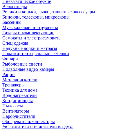
Пневматическое оружие
Велосипеды
Ролики и коньки, лыжи, защитные аксессуары
Бинокли, телескопы, микроскопы
Бассейны
Музыкальные инструменты
Гитары и комплектующие
Самокаты и электросамокаты
Спец одежда
Надувные лодки и матрасы
Палатки, тенты, спальные мешки
Фонари
Рыболовные снасти
Подводные видео-камеры
Рации
Металлоискатели
Тренажеры
Техника для дома
Водонагреватели
Кондиционеры
Пылесосы
Вентиляторы
Пароочистители
Обогреватели/конвекторы
Увлажнители и очистители воздуха