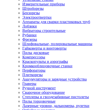
Измерительные приборы
Штроборезы
Бензорезы
Электроотвертки
Аппараты для сварки пластиковых труб
Лобзики
Вибраторы строительные
Рубанки
Фрезеры
Шлифовальные, полировальные машины
Гайковерты и винтоверты
Пилы дисковые
Компрессоры
Краскопульты и аэрографы
Кромкооблицовочные станки
Перфораторы
Плиткорезы
Аккумуляторы и зарядные устройства
Граверы
Ручной инструмент
Сварочное оборудование
Степлеры и гвоздезабивные пистолеты
Пилы торцовочные
Лазерные уровни, дальномеры, рулетки