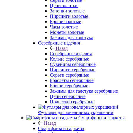
Серьги золотые
Цепи золотые
Запонки золотые
Пирсинги золотые
Броши золотые
Часы золотые
Монеты золотые
Зажимы для галстука
Серебряные изделия
Назад
Серебряные изделия
Кольца серебряные
Сувениры серебряные
Пирсинги серебряные
Серьги серебряные
Браслеты серебряные
Броши серебряные
Зажимы для галстука серебряные
Цепи серебряные
Подвески серебряные
Футляры для ювелирных украшений
Смартфоны и гаджеты
Назад
Смартфоны и гаджеты