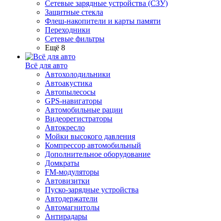
Сетевые зарядные устройства (СЗУ)
Защитные стекла
Флеш-накопители и карты памяти
Переходники
Сетевые фильтры
Ещё 8
Всё для авто
Автохолодильники
Автоакустика
Автопылесосы
GPS-навигаторы
Автомобильные рации
Видеорегистраторы
Автокресло
Мойки высокого давления
Компрессор автомобильный
Дополнительное оборудование
Домкраты
FM-модуляторы
Автовизитки
Пуско-зарядные устройства
Автодержатели
Автомагнитолы
Антирадары