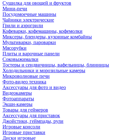
Сушилка для овощей и фруктов
Мини-печи
Посудомоечные машины
Чайники электрические
Грили и аэрогрили
Кофеварки, кофемашины, кофемолки
Миксеры, блендеры, кухонные комбайны
Мультиварки, пароварки
Мясорубки
Плиты и варочные панели
Соковыжималки
Тостеры и сендвичницы, вафельницы, блинницы
Холодильники и морозильные камеры
Микроволновые печи
Фото-видео техника
Аксессуары для фото и видео
Видеокамеры
Фотоаппараты
Экшн-камеры
Товары для геймеров
Аксессуары для приставок
Джойстики, геймпады, рули
Игровые консоли
Игровые приставки
Диски игровые