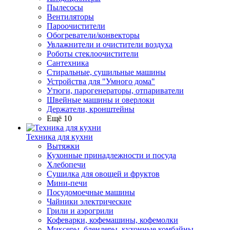
Пылесосы
Вентиляторы
Пароочистители
Обогреватели/конвекторы
Увлажнители и очистители воздуха
Роботы стеклоочистители
Сантехника
Стиральные, сушильные машины
Устройства для "Умного дома"
Утюги, парогенераторы, отпариватели
Швейные машины и оверлоки
Держатели, кронштейны
Ещё 10
Техника для кухни
Вытяжки
Кухонные принадлежности и посуда
Хлебопечи
Сушилка для овощей и фруктов
Мини-печи
Посудомоечные машины
Чайники электрические
Грили и аэрогрили
Кофеварки, кофемашины, кофемолки
Миксеры, блендеры, кухонные комбайны