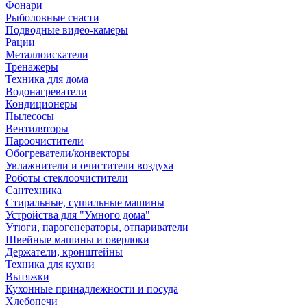
Фонари
Рыболовные снасти
Подводные видео-камеры
Рации
Металлоискатели
Тренажеры
Техника для дома
Водонагреватели
Кондиционеры
Пылесосы
Вентиляторы
Пароочистители
Обогреватели/конвекторы
Увлажнители и очистители воздуха
Роботы стеклоочистители
Сантехника
Стиральные, сушильные машины
Устройства для "Умного дома"
Утюги, парогенераторы, отпариватели
Швейные машины и оверлоки
Держатели, кронштейны
Техника для кухни
Вытяжки
Кухонные принадлежности и посуда
Хлебопечи