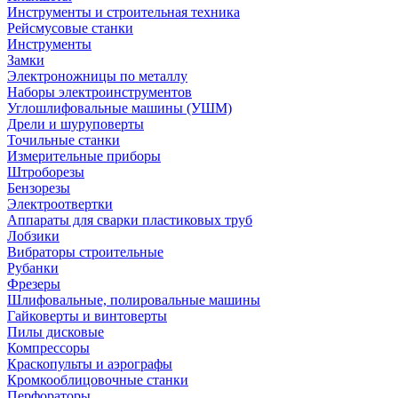
Инструменты и строительная техника
Рейсмусовые станки
Инструменты
Замки
Электроножницы по металлу
Наборы электроинструментов
Углошлифовальные машины (УШМ)
Дрели и шуруповерты
Точильные станки
Измерительные приборы
Штроборезы
Бензорезы
Электроотвертки
Аппараты для сварки пластиковых труб
Лобзики
Вибраторы строительные
Рубанки
Фрезеры
Шлифовальные, полировальные машины
Гайковерты и винтоверты
Пилы дисковые
Компрессоры
Краскопульты и аэрографы
Кромкооблицовочные станки
Перфораторы