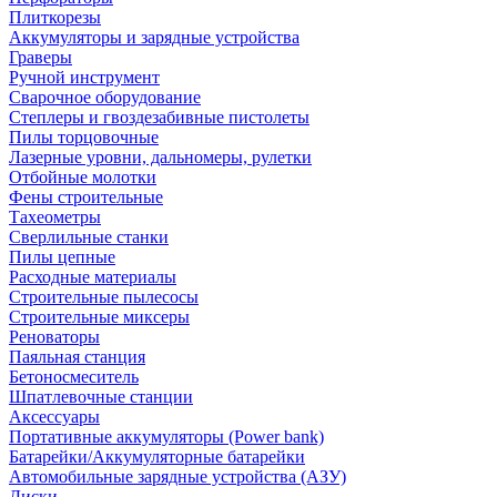
Плиткорезы
Аккумуляторы и зарядные устройства
Граверы
Ручной инструмент
Сварочное оборудование
Степлеры и гвоздезабивные пистолеты
Пилы торцовочные
Лазерные уровни, дальномеры, рулетки
Отбойные молотки
Фены строительные
Тахеометры
Сверлильные станки
Пилы цепные
Расходные материалы
Строительные пылесосы
Строительные миксеры
Реноваторы
Паяльная станция
Бетоносмеситель
Шпатлевочные станции
Аксессуары
Портативные аккумуляторы (Power bank)
Батарейки/Аккумуляторные батарейки
Автомобильные зарядные устройства (АЗУ)
Диски