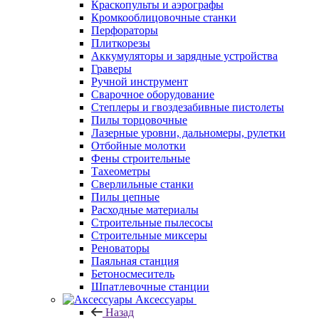
Краскопульты и аэрографы
Кромкооблицовочные станки
Перфораторы
Плиткорезы
Аккумуляторы и зарядные устройства
Граверы
Ручной инструмент
Сварочное оборудование
Степлеры и гвоздезабивные пистолеты
Пилы торцовочные
Лазерные уровни, дальномеры, рулетки
Отбойные молотки
Фены строительные
Тахеометры
Сверлильные станки
Пилы цепные
Расходные материалы
Строительные пылесосы
Строительные миксеры
Реноваторы
Паяльная станция
Бетоносмеситель
Шпатлевочные станции
Аксессуары
Назад