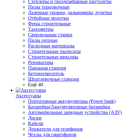
Степлеры и гвоздезабивные пистолеты
Пилы торцовочные
Лазерные уровни, дальномеры, рулетки
Отбойные молотки
Фены строительные
Тахеометры
Сверлильные станки
Пилы цепные
Расходные материалы
Строительные пылесосы
Строительные миксеры
Реноваторы
Паяльная станция
Бетоносмеситель
Шпатлевочные станции
Ещё 40
Аксессуары
Портативные аккумуляторы (Power bank)
Батарейки/Аккумуляторные батарейки
Автомобильные зарядные устройства (АЗУ)
Диски
Кабели
Держатели для телефонов
Чехлы для смартфонов