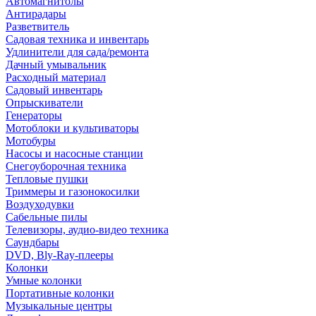
Автомагнитолы
Антирадары
Разветвитель
Садовая техника и инвентарь
Удлинители для сада/ремонта
Дачный умывальник
Расходный материал
Садовый инвентарь
Опрыскиватели
Генераторы
Мотоблоки и культиваторы
Мотобуры
Насосы и насосные станции
Снегоуборочная техника
Тепловые пушки
Триммеры и газонокосилки
Воздуходувки
Сабельные пилы
Телевизоры, аудио-видео техника
Саундбары
DVD, Bly-Ray-плееры
Колонки
Умные колонки
Портативные колонки
Музыкальные центры