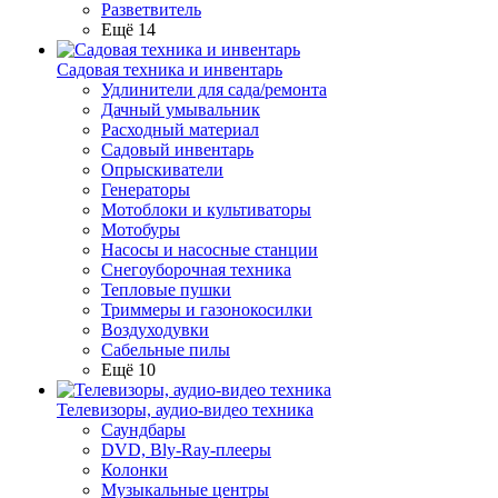
Разветвитель
Ещё 14
Садовая техника и инвентарь
Удлинители для сада/ремонта
Дачный умывальник
Расходный материал
Садовый инвентарь
Опрыскиватели
Генераторы
Мотоблоки и культиваторы
Мотобуры
Насосы и насосные станции
Снегоуборочная техника
Тепловые пушки
Триммеры и газонокосилки
Воздуходувки
Сабельные пилы
Ещё 10
Телевизоры, аудио-видео техника
Саундбары
DVD, Bly-Ray-плееры
Колонки
Музыкальные центры