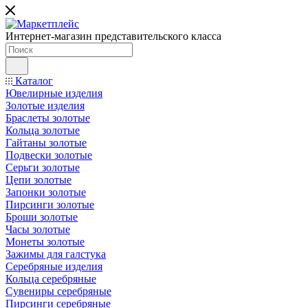
Интернет-магазин представительского класса
Каталог
Ювелирные изделия
Золотые изделия
Браслеты золотые
Кольца золотые
Гайтаны золотые
Подвески золотые
Серьги золотые
Цепи золотые
Запонки золотые
Пирсинги золотые
Броши золотые
Часы золотые
Монеты золотые
Зажимы для галстука
Серебряные изделия
Кольца серебряные
Сувениры серебряные
Пирсинги серебряные