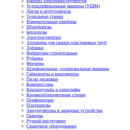
Наборы электроинструментов
Углошлифовальные машины (УШМ)
Дрели и шуруповерты
Точильные станки
Измерительные приборы
Штроборезы
Бензорезы
Электроотвертки
Аппараты для сварки пластиковых труб
Лобзики
Вибраторы строительные
Рубанки
Фрезеры
Шлифовальные, полировальные машины
Гайковерты и винтоверты
Пилы дисковые
Компрессоры
Краскопульты и аэрографы
Кромкооблицовочные станки
Перфораторы
Плиткорезы
Аккумуляторы и зарядные устройства
Граверы
Ручной инструмент
Сварочное оборудование