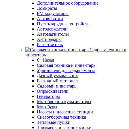
Дополнительное оборудование
Домкраты
FM-модуляторы
Автовизитки
Пуско-зарядные устройства
Автодержатели
Автомагнитолы
Антирадары
Разветвитель
Садовая техника и
инвентарь
Назад
Садовая техника и инвентарь
Удлинители для сада/ремонта
Дачный умывальник
Расходный материал
Садовый инвентарь
Опрыскиватели
Генераторы
Мотоблоки и культиваторы
Мотобуры
Насосы и насосные станции
Снегоуборочная техника
Тепловые пушки
Триммеры и газонокосилки