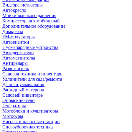
Видеорегистраторы
Автокресло
Мойки высокого давления
Компрессор автомобильный
Дополнительное оборудование
Домкраты
FM-модуляторы
Автовизитки
Пуско-зарядные устройства
Автодержатели
Автомагнитолы
Антирадары
Разветвитель
Садовая техника и инвентарь
Удлинители для сада/ремонта
Дачный умывальник
Расходный материал
Садовый инвентарь
Опрыскиватели
Генераторы
Мотоблоки и культиваторы
Мотобуры
Насосы и насосные станции
Снегоуборочная техника