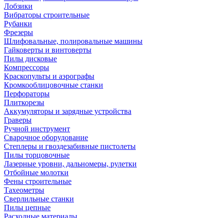
Лобзики
Вибраторы строительные
Рубанки
Фрезеры
Шлифовальные, полировальные машины
Гайковерты и винтоверты
Пилы дисковые
Компрессоры
Краскопульты и аэрографы
Кромкооблицовочные станки
Перфораторы
Плиткорезы
Аккумуляторы и зарядные устройства
Граверы
Ручной инструмент
Сварочное оборудование
Степлеры и гвоздезабивные пистолеты
Пилы торцовочные
Лазерные уровни, дальномеры, рулетки
Отбойные молотки
Фены строительные
Тахеометры
Сверлильные станки
Пилы цепные
Расходные материалы