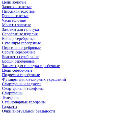
Цепи золотые
Запонки золотые
Пирсинги золотые
Броши золотые
Часы золотые
Монеты золотые
Зажимы для галстука
Серебряные изделия
Кольца серебряные
Сувениры серебряные
Пирсинги серебряные
Серьги серебряные
Браслеты серебряные
Броши серебряные
Зажимы для галстука серебряные
Цепи серебряные
Подвески серебряные
Футляры для ювелирных украшений
Смартфоны и гаджеты
Смартфоны и телефоны
Смартфоны
Телефоны
Стационарные телефоны
Гаджеты
Очки виртуальной реальности