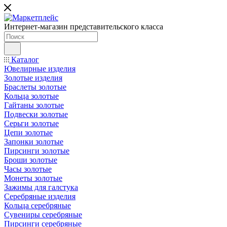
Интернет-магазин представительского класса
Каталог
Ювелирные изделия
Золотые изделия
Браслеты золотые
Кольца золотые
Гайтаны золотые
Подвески золотые
Серьги золотые
Цепи золотые
Запонки золотые
Пирсинги золотые
Броши золотые
Часы золотые
Монеты золотые
Зажимы для галстука
Серебряные изделия
Кольца серебряные
Сувениры серебряные
Пирсинги серебряные