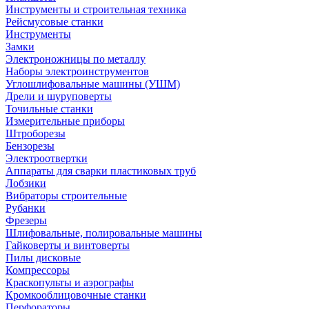
Инструменты и строительная техника
Рейсмусовые станки
Инструменты
Замки
Электроножницы по металлу
Наборы электроинструментов
Углошлифовальные машины (УШМ)
Дрели и шуруповерты
Точильные станки
Измерительные приборы
Штроборезы
Бензорезы
Электроотвертки
Аппараты для сварки пластиковых труб
Лобзики
Вибраторы строительные
Рубанки
Фрезеры
Шлифовальные, полировальные машины
Гайковерты и винтоверты
Пилы дисковые
Компрессоры
Краскопульты и аэрографы
Кромкооблицовочные станки
Перфораторы