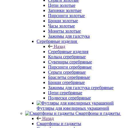
Серьги золотые
Цепи золотые
Запонки золотые
Пирсинги золотые
Броши золотые
Часы золотые
Монеты золотые
Зажимы для галстука
Серебряные изделия
Назад
Серебряные изделия
Кольца серебряные
Сувениры серебряные
Пирсинги серебряные
Серьги серебряные
Браслеты серебряные
Броши серебряные
Зажимы для галстука серебряные
Цепи серебряные
Подвески серебряные
Футляры для ювелирных украшений
Смартфоны и гаджеты
Назад
Смартфоны и гаджеты