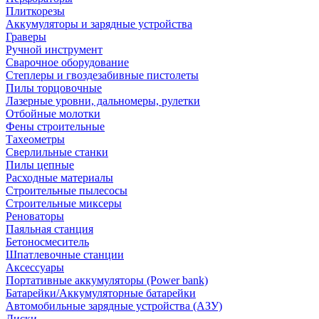
Плиткорезы
Аккумуляторы и зарядные устройства
Граверы
Ручной инструмент
Сварочное оборудование
Степлеры и гвоздезабивные пистолеты
Пилы торцовочные
Лазерные уровни, дальномеры, рулетки
Отбойные молотки
Фены строительные
Тахеометры
Сверлильные станки
Пилы цепные
Расходные материалы
Строительные пылесосы
Строительные миксеры
Реноваторы
Паяльная станция
Бетоносмеситель
Шпатлевочные станции
Аксессуары
Портативные аккумуляторы (Power bank)
Батарейки/Аккумуляторные батарейки
Автомобильные зарядные устройства (АЗУ)
Диски