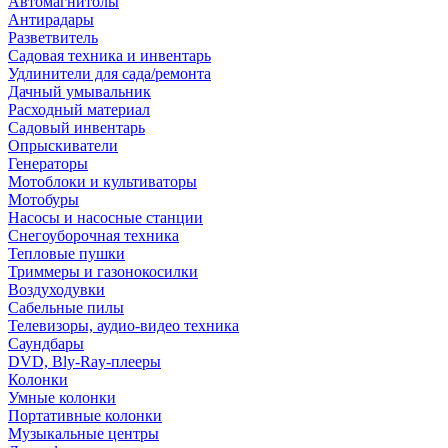
Автомагнитолы
Антирадары
Разветвитель
Садовая техника и инвентарь
Удлинители для сада/ремонта
Дачный умывальник
Расходный материал
Садовый инвентарь
Опрыскиватели
Генераторы
Мотоблоки и культиваторы
Мотобуры
Насосы и насосные станции
Снегоуборочная техника
Тепловые пушки
Триммеры и газонокосилки
Воздуходувки
Сабельные пилы
Телевизоры, аудио-видео техника
Саундбары
DVD, Bly-Ray-плееры
Колонки
Умные колонки
Портативные колонки
Музыкальные центры