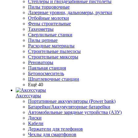
Степлеры и гвоздезабивные пистолеты
Пилы торцовочные
Лазерные уровни, дальномеры, рулетки
Отбойные молотки
Фены строительные
Тахеометры
Сверлильные станки
Пилы цепные
Расходные материалы
Строительные пылесосы
Строительные миксеры
Реноваторы
Паяльная станция
Бетоносмеситель
Шпатлевочные станции
Ещё 40
Аксессуары
Портативные аккумуляторы (Power bank)
Батарейки/Аккумуляторные батарейки
Автомобильные зарядные устройства (АЗУ)
Диски
Кабели
Держатели для телефонов
Чехлы для смартфонов