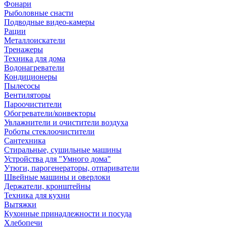
Фонари
Рыболовные снасти
Подводные видео-камеры
Рации
Металлоискатели
Тренажеры
Техника для дома
Водонагреватели
Кондиционеры
Пылесосы
Вентиляторы
Пароочистители
Обогреватели/конвекторы
Увлажнители и очистители воздуха
Роботы стеклоочистители
Сантехника
Стиральные, сушильные машины
Устройства для "Умного дома"
Утюги, парогенераторы, отпариватели
Швейные машины и оверлоки
Держатели, кронштейны
Техника для кухни
Вытяжки
Кухонные принадлежности и посуда
Хлебопечи