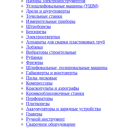
Наборы электроинструментов
Углошлифовальные машины (УШМ)
Дрели и шуруповерты
Точильные станки
Измерительные приборы
Штроборезы
Бензорезы
Электроотвертки
Аппараты для сварки пластиковых труб
Лобзики
Вибраторы строительные
Рубанки
Фрезеры
Шлифовальные, полировальные машины
Гайковерты и винтоверты
Пилы дисковые
Компрессоры
Краскопульты и аэрографы
Кромкооблицовочные станки
Перфораторы
Плиткорезы
Аккумуляторы и зарядные устройства
Граверы
Ручной инструмент
Сварочное оборудование