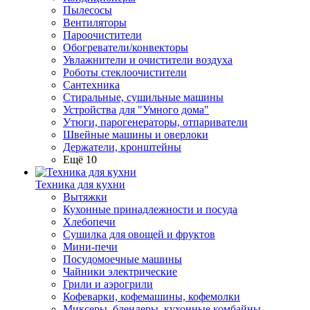
Пылесосы
Вентиляторы
Пароочистители
Обогреватели/конвекторы
Увлажнители и очистители воздуха
Роботы стеклоочистители
Сантехника
Стиральные, сушильные машины
Устройства для "Умного дома"
Утюги, парогенераторы, отпариватели
Швейные машины и оверлоки
Держатели, кронштейны
Ещё 10
Техника для кухни
Вытяжки
Кухонные принадлежности и посуда
Хлебопечи
Сушилка для овощей и фруктов
Мини-печи
Посудомоечные машины
Чайники электрические
Грили и аэрогрили
Кофеварки, кофемашины, кофемолки
Миксеры, блендеры, кухонные комбайны