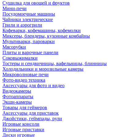
Сушилка для овощей и фруктов
Мини-печи
Посудомоечные машины
Чайники электрические
Грили и аэрогрили
Кофеварки, кофемашины, кофемолки
Миксеры, блендеры, кухонные комбайны
Мультиварки, пароварки
Мясорубки
Плиты и варочные панели
Соковыжималки
Тостеры и сендвичницы, вафельницы, блинницы
Холодильники и морозильные камеры
Микроволновые печи
Фото-видео техника
Аксессуары для фото и видео
Видеокамеры
Фотоаппараты
Экшн-камеры
Товары для геймеров
Аксессуары для приставок
Джойстики, геймпады, рули
Игровые консоли
Игровые приставки
Диски игровые