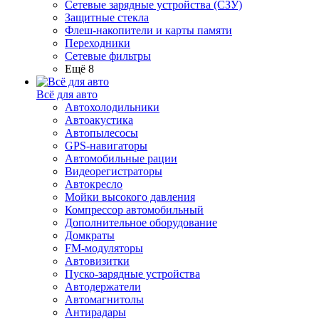
Сетевые зарядные устройства (СЗУ)
Защитные стекла
Флеш-накопители и карты памяти
Переходники
Сетевые фильтры
Ещё 8
Всё для авто
Автохолодильники
Автоакустика
Автопылесосы
GPS-навигаторы
Автомобильные рации
Видеорегистраторы
Автокресло
Мойки высокого давления
Компрессор автомобильный
Дополнительное оборудование
Домкраты
FM-модуляторы
Автовизитки
Пуско-зарядные устройства
Автодержатели
Автомагнитолы
Антирадары