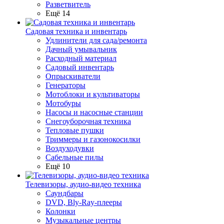
Разветвитель
Ещё 14
Садовая техника и инвентарь
Удлинители для сада/ремонта
Дачный умывальник
Расходный материал
Садовый инвентарь
Опрыскиватели
Генераторы
Мотоблоки и культиваторы
Мотобуры
Насосы и насосные станции
Снегоуборочная техника
Тепловые пушки
Триммеры и газонокосилки
Воздуходувки
Сабельные пилы
Ещё 10
Телевизоры, аудио-видео техника
Саундбары
DVD, Bly-Ray-плееры
Колонки
Музыкальные центры