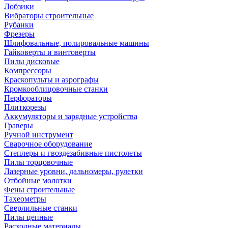
Лобзики
Вибраторы строительные
Рубанки
Фрезеры
Шлифовальные, полировальные машины
Гайковерты и винтоверты
Пилы дисковые
Компрессоры
Краскопульты и аэрографы
Кромкооблицовочные станки
Перфораторы
Плиткорезы
Аккумуляторы и зарядные устройства
Граверы
Ручной инструмент
Сварочное оборудование
Степлеры и гвоздезабивные пистолеты
Пилы торцовочные
Лазерные уровни, дальномеры, рулетки
Отбойные молотки
Фены строительные
Тахеометры
Сверлильные станки
Пилы цепные
Расходные материалы