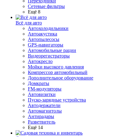
Переходники
Сетевые фильтры
Ещё 8
Всё для авто
Автохолодильники
Автоакустика
Автопылесосы
GPS-навигаторы
Автомобильные рации
Видеорегистраторы
Автокресло
Мойки высокого давления
Компрессор автомобильный
Дополнительное оборудование
Домкраты
FM-модуляторы
Автовизитки
Пуско-зарядные устройства
Автодержатели
Автомагнитолы
Антирадары
Разветвитель
Ещё 14