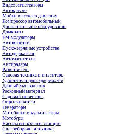
Видеорегистраторы
Автокресло
Мойки высокого давления
Компрессор автомобильный
Дополнительное оборудование
Домкраты
FM-модуляторы
Автовизитки
Пуско-зарядные устройства
Автодержатели
Автомагнитолы
Антирадары
Разветвитель
Садовая техника и инвентарь
Удлинители для сада/ремонта
Дачный умывальник
Расходный материал
Садовый инвентарь
Опрыскиватели
Генераторы
Мотоблоки и культиваторы
Мотобуры
Насосы и насосные станции
Снегоуборочная техника