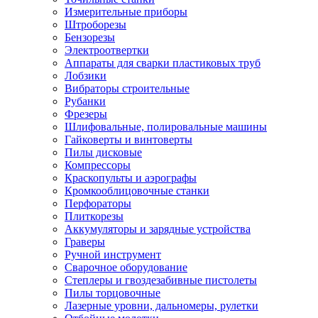
Измерительные приборы
Штроборезы
Бензорезы
Электроотвертки
Аппараты для сварки пластиковых труб
Лобзики
Вибраторы строительные
Рубанки
Фрезеры
Шлифовальные, полировальные машины
Гайковерты и винтоверты
Пилы дисковые
Компрессоры
Краскопульты и аэрографы
Кромкооблицовочные станки
Перфораторы
Плиткорезы
Аккумуляторы и зарядные устройства
Граверы
Ручной инструмент
Сварочное оборудование
Степлеры и гвоздезабивные пистолеты
Пилы торцовочные
Лазерные уровни, дальномеры, рулетки