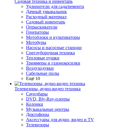
Садовая техника и инвентарь
Удлинители для сада/ремонта
Дачный умывальник
Расходный материал
Садовый инвентарь
Опрыскиватели
Генераторы
Мотоблоки и культиваторы
Мотобуры
Насосы и насосные станции
Снегоуборочная техника
Тепловые пушки
Триммеры и газонокосилки
Воздуходувки
Сабельные пилы
Ещё 10
Телевизоры, аудио-видео техника
Саундбары
DVD, Bly-Ray-плееры
Колонки
Музыкальные центры
Диктофоны
Аксессуары для аудио, видео и TV
Телевизоры