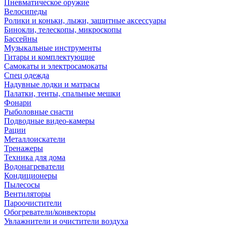
Пневматическое оружие
Велосипеды
Ролики и коньки, лыжи, защитные аксессуары
Бинокли, телескопы, микроскопы
Бассейны
Музыкальные инструменты
Гитары и комплектующие
Самокаты и электросамокаты
Спец одежда
Надувные лодки и матрасы
Палатки, тенты, спальные мешки
Фонари
Рыболовные снасти
Подводные видео-камеры
Рации
Металлоискатели
Тренажеры
Техника для дома
Водонагреватели
Кондиционеры
Пылесосы
Вентиляторы
Пароочистители
Обогреватели/конвекторы
Увлажнители и очистители воздуха