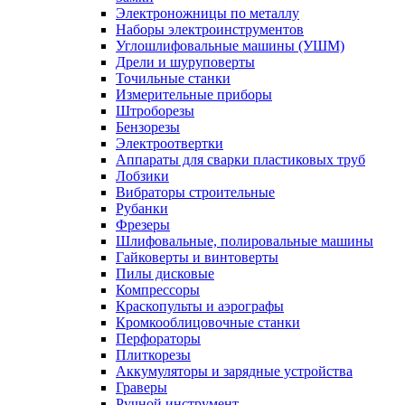
Электроножницы по металлу
Наборы электроинструментов
Углошлифовальные машины (УШМ)
Дрели и шуруповерты
Точильные станки
Измерительные приборы
Штроборезы
Бензорезы
Электроотвертки
Аппараты для сварки пластиковых труб
Лобзики
Вибраторы строительные
Рубанки
Фрезеры
Шлифовальные, полировальные машины
Гайковерты и винтоверты
Пилы дисковые
Компрессоры
Краскопульты и аэрографы
Кромкооблицовочные станки
Перфораторы
Плиткорезы
Аккумуляторы и зарядные устройства
Граверы
Ручной инструмент