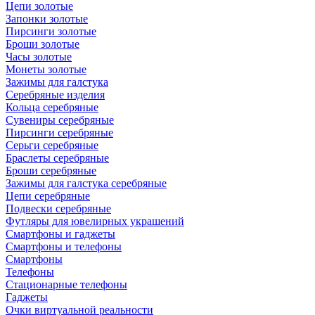
Цепи золотые
Запонки золотые
Пирсинги золотые
Броши золотые
Часы золотые
Монеты золотые
Зажимы для галстука
Серебряные изделия
Кольца серебряные
Сувениры серебряные
Пирсинги серебряные
Серьги серебряные
Браслеты серебряные
Броши серебряные
Зажимы для галстука серебряные
Цепи серебряные
Подвески серебряные
Футляры для ювелирных украшений
Смартфоны и гаджеты
Смартфоны и телефоны
Смартфоны
Телефоны
Стационарные телефоны
Гаджеты
Очки виртуальной реальности