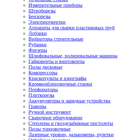
Измерительные приборы
Штроборезы
Бензорезы
Электроотвертки
Аппараты для сварки пластиковых труб
Лобзики
Вибраторы строительные
Рубанки
Фрезеры
Шлифовальные, полировальные машины
Гайковерты и винтоверты
Пилы дисковые
Компрессоры
Краскопульты и аэрографы
Кромкооблицовочные станки
Перфораторы
Плиткорезы
Аккумуляторы и зарядные устройства
Граверы
Ручной инструмент
Сварочное оборудование
Степлеры и гвоздезабивные пистолеты
Пилы торцовочные
Лазерные уровни, дальномеры, рулетки