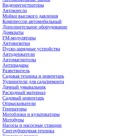
Видеорегистраторы
Автокресло
Мойки высокого давления
Компрессор автомобильный
Дополнительное оборудование
Домкраты
FM-модуляторы
Автовизитки
Пуско-зарядные устройства
Автодержатели
Автомагнитолы
Антирадары
Разветвитель
Садовая техника и инвентарь
Удлинители для сада/ремонта
Дачный умывальник
Расходный материал
Садовый инвентарь
Опрыскиватели
Генераторы
Мотоблоки и культиваторы
Мотобуры
Насосы и насосные станции
Снегоуборочная техника