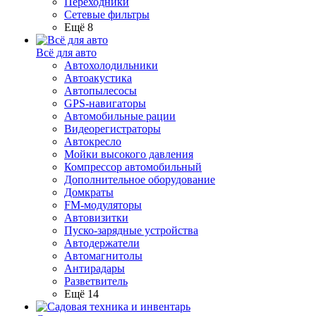
Переходники
Сетевые фильтры
Ещё 8
Всё для авто
Автохолодильники
Автоакустика
Автопылесосы
GPS-навигаторы
Автомобильные рации
Видеорегистраторы
Автокресло
Мойки высокого давления
Компрессор автомобильный
Дополнительное оборудование
Домкраты
FM-модуляторы
Автовизитки
Пуско-зарядные устройства
Автодержатели
Автомагнитолы
Антирадары
Разветвитель
Ещё 14