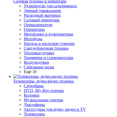
Садовая техника и инвентарь
Удлинители для сада/ремонта
Дачный умывальник
Расходный материал
Садовый инвентарь
Опрыскиватели
Генераторы
Мотоблоки и культиваторы
Мотобуры
Насосы и насосные станции
Снегоуборочная техника
Тепловые пушки
Триммеры и газонокосилки
Воздуходувки
Сабельные пилы
Ещё 10
Телевизоры, аудио-видео техника
Саундбары
DVD, Bly-Ray-плееры
Колонки
Музыкальные центры
Диктофоны
Аксессуары для аудио, видео и TV
Телевизоры