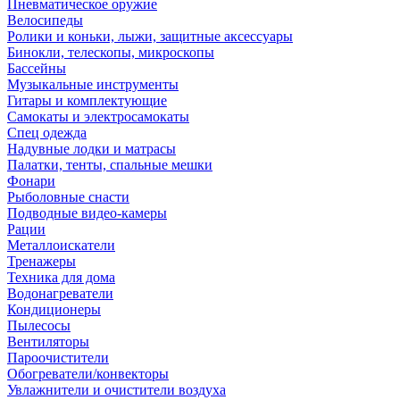
Пневматическое оружие
Велосипеды
Ролики и коньки, лыжи, защитные аксессуары
Бинокли, телескопы, микроскопы
Бассейны
Музыкальные инструменты
Гитары и комплектующие
Самокаты и электросамокаты
Спец одежда
Надувные лодки и матрасы
Палатки, тенты, спальные мешки
Фонари
Рыболовные снасти
Подводные видео-камеры
Рации
Металлоискатели
Тренажеры
Техника для дома
Водонагреватели
Кондиционеры
Пылесосы
Вентиляторы
Пароочистители
Обогреватели/конвекторы
Увлажнители и очистители воздуха