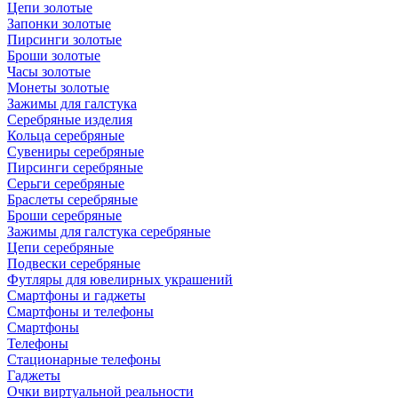
Цепи золотые
Запонки золотые
Пирсинги золотые
Броши золотые
Часы золотые
Монеты золотые
Зажимы для галстука
Серебряные изделия
Кольца серебряные
Сувениры серебряные
Пирсинги серебряные
Серьги серебряные
Браслеты серебряные
Броши серебряные
Зажимы для галстука серебряные
Цепи серебряные
Подвески серебряные
Футляры для ювелирных украшений
Смартфоны и гаджеты
Смартфоны и телефоны
Смартфоны
Телефоны
Стационарные телефоны
Гаджеты
Очки виртуальной реальности