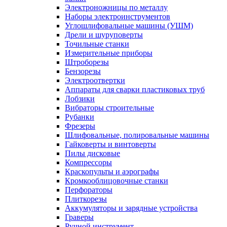
Электроножницы по металлу
Наборы электроинструментов
Углошлифовальные машины (УШМ)
Дрели и шуруповерты
Точильные станки
Измерительные приборы
Штроборезы
Бензорезы
Электроотвертки
Аппараты для сварки пластиковых труб
Лобзики
Вибраторы строительные
Рубанки
Фрезеры
Шлифовальные, полировальные машины
Гайковерты и винтоверты
Пилы дисковые
Компрессоры
Краскопульты и аэрографы
Кромкооблицовочные станки
Перфораторы
Плиткорезы
Аккумуляторы и зарядные устройства
Граверы
Ручной инструмент