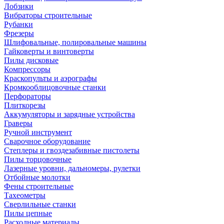
Лобзики
Вибраторы строительные
Рубанки
Фрезеры
Шлифовальные, полировальные машины
Гайковерты и винтоверты
Пилы дисковые
Компрессоры
Краскопульты и аэрографы
Кромкооблицовочные станки
Перфораторы
Плиткорезы
Аккумуляторы и зарядные устройства
Граверы
Ручной инструмент
Сварочное оборудование
Степлеры и гвоздезабивные пистолеты
Пилы торцовочные
Лазерные уровни, дальномеры, рулетки
Отбойные молотки
Фены строительные
Тахеометры
Сверлильные станки
Пилы цепные
Расходные материалы