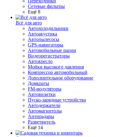
Переходники
Сетевые фильтры
Ещё 8
Всё для авто
Автохолодильники
Автоакустика
Автопылесосы
GPS-навигаторы
Автомобильные рации
Видеорегистраторы
Автокресло
Мойки высокого давления
Компрессор автомобильный
Дополнительное оборудование
Домкраты
FM-модуляторы
Автовизитки
Пуско-зарядные устройства
Автодержатели
Автомагнитолы
Антирадары
Разветвитель
Ещё 14