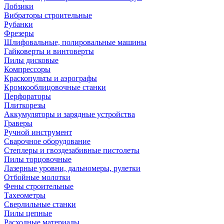
Лобзики
Вибраторы строительные
Рубанки
Фрезеры
Шлифовальные, полировальные машины
Гайковерты и винтоверты
Пилы дисковые
Компрессоры
Краскопульты и аэрографы
Кромкооблицовочные станки
Перфораторы
Плиткорезы
Аккумуляторы и зарядные устройства
Граверы
Ручной инструмент
Сварочное оборудование
Степлеры и гвоздезабивные пистолеты
Пилы торцовочные
Лазерные уровни, дальномеры, рулетки
Отбойные молотки
Фены строительные
Тахеометры
Сверлильные станки
Пилы цепные
Расходные материалы