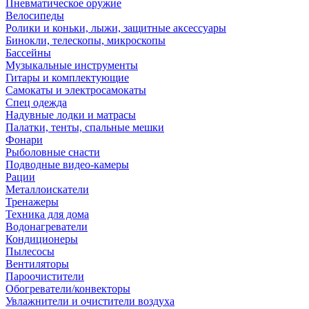
Пневматическое оружие
Велосипеды
Ролики и коньки, лыжи, защитные аксессуары
Бинокли, телескопы, микроскопы
Бассейны
Музыкальные инструменты
Гитары и комплектующие
Самокаты и электросамокаты
Спец одежда
Надувные лодки и матрасы
Палатки, тенты, спальные мешки
Фонари
Рыболовные снасти
Подводные видео-камеры
Рации
Металлоискатели
Тренажеры
Техника для дома
Водонагреватели
Кондиционеры
Пылесосы
Вентиляторы
Пароочистители
Обогреватели/конвекторы
Увлажнители и очистители воздуха