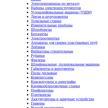
Электроножницы по металлу
Наборы электроинструментов
Углошлифовальные машины (УШМ)
Дрели и шуруповерты
Точильные станки
Измерительные приборы
Штроборезы
Бензорезы
Электроотвертки
Аппараты для сварки пластиковых труб
Лобзики
Вибраторы строительные
Рубанки
Фрезеры
Шлифовальные, полировальные машины
Гайковерты и винтоверты
Пилы дисковые
Компрессоры
Краскопульты и аэрографы
Кромкооблицовочные станки
Перфораторы
Плиткорезы
Аккумуляторы и зарядные устройства
Граверы
Ручной инструмент