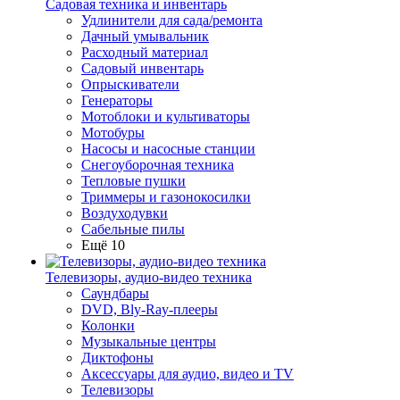
Садовая техника и инвентарь
Удлинители для сада/ремонта
Дачный умывальник
Расходный материал
Садовый инвентарь
Опрыскиватели
Генераторы
Мотоблоки и культиваторы
Мотобуры
Насосы и насосные станции
Снегоуборочная техника
Тепловые пушки
Триммеры и газонокосилки
Воздуходувки
Сабельные пилы
Ещё 10
Телевизоры, аудио-видео техника
Саундбары
DVD, Bly-Ray-плееры
Колонки
Музыкальные центры
Диктофоны
Аксессуары для аудио, видео и TV
Телевизоры