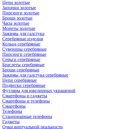
Цепи золотые
Запонки золотые
Пирсинги золотые
Броши золотые
Часы золотые
Монеты золотые
Зажимы для галстука
Серебряные изделия
Кольца серебряные
Сувениры серебряные
Пирсинги серебряные
Серьги серебряные
Браслеты серебряные
Броши серебряные
Зажимы для галстука серебряные
Цепи серебряные
Подвески серебряные
Футляры для ювелирных украшений
Смартфоны и гаджеты
Смартфоны и телефоны
Смартфоны
Телефоны
Стационарные телефоны
Гаджеты
Очки виртуальной реальности