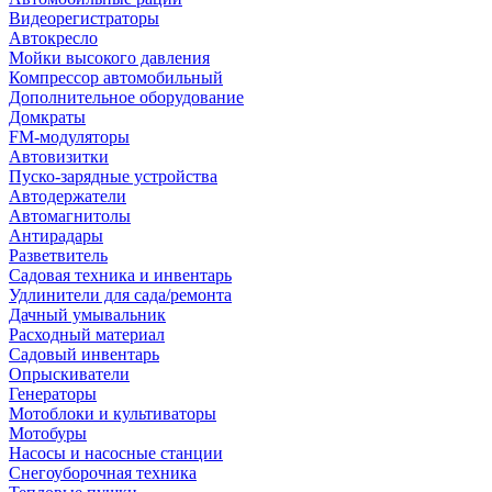
Видеорегистраторы
Автокресло
Мойки высокого давления
Компрессор автомобильный
Дополнительное оборудование
Домкраты
FM-модуляторы
Автовизитки
Пуско-зарядные устройства
Автодержатели
Автомагнитолы
Антирадары
Разветвитель
Садовая техника и инвентарь
Удлинители для сада/ремонта
Дачный умывальник
Расходный материал
Садовый инвентарь
Опрыскиватели
Генераторы
Мотоблоки и культиваторы
Мотобуры
Насосы и насосные станции
Снегоуборочная техника