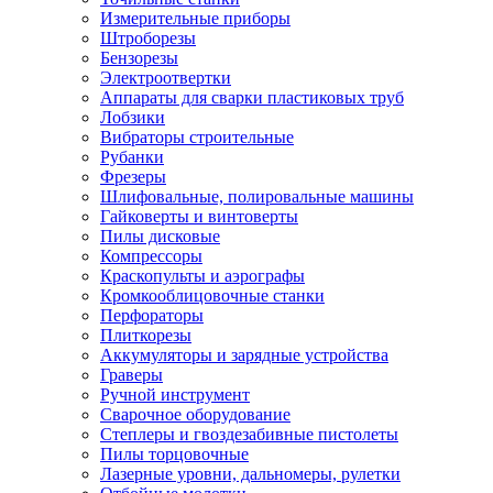
Измерительные приборы
Штроборезы
Бензорезы
Электроотвертки
Аппараты для сварки пластиковых труб
Лобзики
Вибраторы строительные
Рубанки
Фрезеры
Шлифовальные, полировальные машины
Гайковерты и винтоверты
Пилы дисковые
Компрессоры
Краскопульты и аэрографы
Кромкооблицовочные станки
Перфораторы
Плиткорезы
Аккумуляторы и зарядные устройства
Граверы
Ручной инструмент
Сварочное оборудование
Степлеры и гвоздезабивные пистолеты
Пилы торцовочные
Лазерные уровни, дальномеры, рулетки