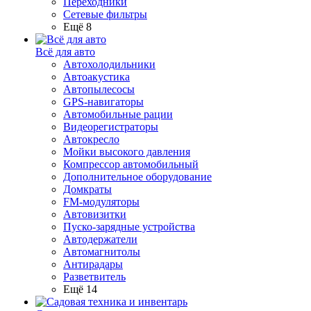
Переходники
Сетевые фильтры
Ещё 8
Всё для авто
Автохолодильники
Автоакустика
Автопылесосы
GPS-навигаторы
Автомобильные рации
Видеорегистраторы
Автокресло
Мойки высокого давления
Компрессор автомобильный
Дополнительное оборудование
Домкраты
FM-модуляторы
Автовизитки
Пуско-зарядные устройства
Автодержатели
Автомагнитолы
Антирадары
Разветвитель
Ещё 14