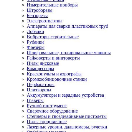
Измерительные приборы
Штроборезы
Бензорезы
Электроотвертки
Аппараты для сварки пластиковых труб
Лобзики
Вибраторы строительные
Рубанки
Фрезеры
Шлифовальные, полировальные машины
Гайковерты и винтоверты
Пилы дисковые
Компрессоры
Краскопульты и аэрографы
Кромкооблицовочные станки
Перфораторы
Плиткорезы
Аккумуляторы и зарядные устройства
Граверы
Ручной инструмент
Сварочное оборудование
Степлеры и гвоздезабивные пистолеты
Пилы торцовочные
Лазерные уровни, дальномеры, рулетки