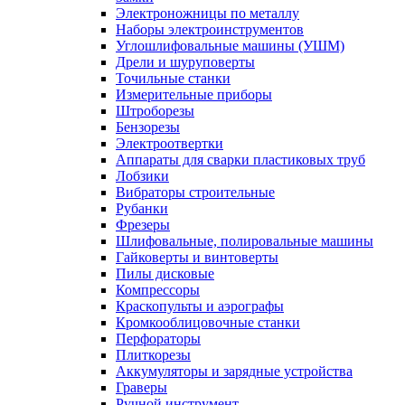
Электроножницы по металлу
Наборы электроинструментов
Углошлифовальные машины (УШМ)
Дрели и шуруповерты
Точильные станки
Измерительные приборы
Штроборезы
Бензорезы
Электроотвертки
Аппараты для сварки пластиковых труб
Лобзики
Вибраторы строительные
Рубанки
Фрезеры
Шлифовальные, полировальные машины
Гайковерты и винтоверты
Пилы дисковые
Компрессоры
Краскопульты и аэрографы
Кромкооблицовочные станки
Перфораторы
Плиткорезы
Аккумуляторы и зарядные устройства
Граверы
Ручной инструмент