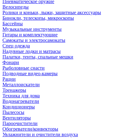
Пневматическое оружие
Велосипеды
Ролики и коньки, лыжи, защитные аксессуары
Бинокли, телескопы, микроскопы
Бассейны
Музыкальные инструменты
Гитары и комплектующие
Самокаты и электросамокаты
Спец одежда
Надувные лодки и матрасы
Палатки, тенты, спальные мешки
Фонари
Рыболовные снасти
Подводные видео-камеры
Рации
Металлоискатели
Тренажеры
Техника для дома
Водонагреватели
Кондиционеры
Пылесосы
Вентиляторы
Пароочистители
Обогреватели/конвекторы
Увлажнители и очистители воздуха