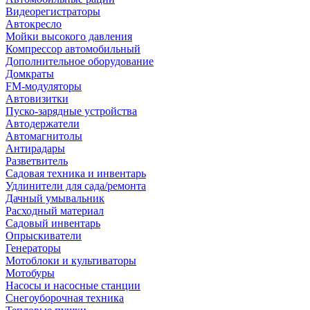
Видеорегистраторы
Автокресло
Мойки высокого давления
Компрессор автомобильный
Дополнительное оборудование
Домкраты
FM-модуляторы
Автовизитки
Пуско-зарядные устройства
Автодержатели
Автомагнитолы
Антирадары
Разветвитель
Садовая техника и инвентарь
Удлинители для сада/ремонта
Дачный умывальник
Расходный материал
Садовый инвентарь
Опрыскиватели
Генераторы
Мотоблоки и культиваторы
Мотобуры
Насосы и насосные станции
Снегоуборочная техника