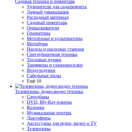
Садовая техника и инвентарь
Удлинители для сада/ремонта
Дачный умывальник
Расходный материал
Садовый инвентарь
Опрыскиватели
Генераторы
Мотоблоки и культиваторы
Мотобуры
Насосы и насосные станции
Снегоуборочная техника
Тепловые пушки
Триммеры и газонокосилки
Воздуходувки
Сабельные пилы
Ещё 10
Телевизоры, аудио-видео техника
Саундбары
DVD, Bly-Ray-плееры
Колонки
Музыкальные центры
Диктофоны
Аксессуары для аудио, видео и TV
Телевизоры