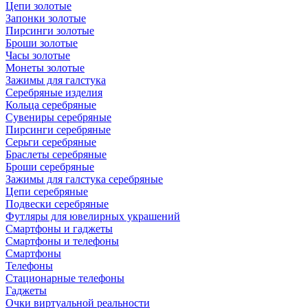
Цепи золотые
Запонки золотые
Пирсинги золотые
Броши золотые
Часы золотые
Монеты золотые
Зажимы для галстука
Серебряные изделия
Кольца серебряные
Сувениры серебряные
Пирсинги серебряные
Серьги серебряные
Браслеты серебряные
Броши серебряные
Зажимы для галстука серебряные
Цепи серебряные
Подвески серебряные
Футляры для ювелирных украшений
Смартфоны и гаджеты
Смартфоны и телефоны
Смартфоны
Телефоны
Стационарные телефоны
Гаджеты
Очки виртуальной реальности