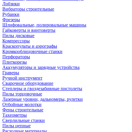
Лобзики
Вибраторы строительные
Рубанки
Фрезеры
Шлифовальные, полировальные машины
Гайковерты и винтоверты
Пилы дисковые
Компрессоры
Краскопульты и аэрографы
Кромкооблицовочные станки
Перфораторы
Плиткорезы
Аккумуляторы и зарядные устройства
Граверы
Ручной инструмент
Сварочное оборудование
Степлеры и гвоздезабивные пистолеты
Пилы торцовочные
Лазерные уровни, дальномеры, рулетки
Отбойные молотки
Фены строительные
Тахеометры
Сверлильные станки
Пилы цепные
Расходные материалы