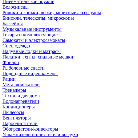
Пневматическое оружие
Велосипеды
Ролики и коньки, лыжи, защитные аксессуары
Бинокли, телескопы, микроскопы
Бассейны
Музыкальные инструменты
Гитары и комплектующие
Самокаты и электросамокаты
Спец одежда
Надувные лодки и матрасы
Палатки, тенты, спальные мешки
Фонари
Рыболовные снасти
Подводные видео-камеры
Рации
Металлоискатели
Тренажеры
Техника для дома
Водонагреватели
Кондиционеры
Пылесосы
Вентиляторы
Пароочистители
Обогреватели/конвекторы
Увлажнители и очистители воздуха