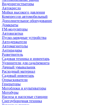
Видеорегистраторы
Автокресло
Мойки высокого давления
Компрессор автомобильный
Дополнительное оборудование
Домкраты
FM-модуляторы
Автовизитки
Пуско-зарядные устройства
Автодержатели
Автомагнитолы
Антирадары
Разветвитель
Садовая техника и инвентарь
Удлинители для сада/ремонта
Дачный умывальник
Расходный материал
Садовый инвентарь
Опрыскиватели
Генераторы
Мотоблоки и культиваторы
Мотобуры
Насосы и насосные станции
Снегоуборочная техника