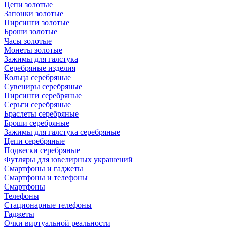
Цепи золотые
Запонки золотые
Пирсинги золотые
Броши золотые
Часы золотые
Монеты золотые
Зажимы для галстука
Серебряные изделия
Кольца серебряные
Сувениры серебряные
Пирсинги серебряные
Серьги серебряные
Браслеты серебряные
Броши серебряные
Зажимы для галстука серебряные
Цепи серебряные
Подвески серебряные
Футляры для ювелирных украшений
Смартфоны и гаджеты
Смартфоны и телефоны
Смартфоны
Телефоны
Стационарные телефоны
Гаджеты
Очки виртуальной реальности