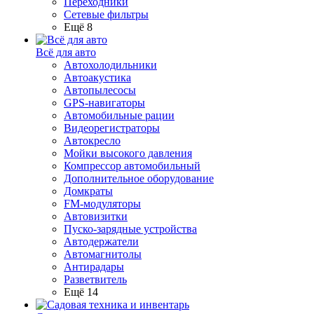
Переходники
Сетевые фильтры
Ещё 8
Всё для авто
Автохолодильники
Автоакустика
Автопылесосы
GPS-навигаторы
Автомобильные рации
Видеорегистраторы
Автокресло
Мойки высокого давления
Компрессор автомобильный
Дополнительное оборудование
Домкраты
FM-модуляторы
Автовизитки
Пуско-зарядные устройства
Автодержатели
Автомагнитолы
Антирадары
Разветвитель
Ещё 14