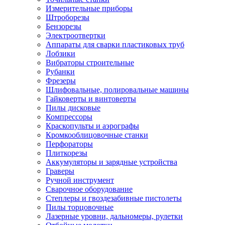
Измерительные приборы
Штроборезы
Бензорезы
Электроотвертки
Аппараты для сварки пластиковых труб
Лобзики
Вибраторы строительные
Рубанки
Фрезеры
Шлифовальные, полировальные машины
Гайковерты и винтоверты
Пилы дисковые
Компрессоры
Краскопульты и аэрографы
Кромкооблицовочные станки
Перфораторы
Плиткорезы
Аккумуляторы и зарядные устройства
Граверы
Ручной инструмент
Сварочное оборудование
Степлеры и гвоздезабивные пистолеты
Пилы торцовочные
Лазерные уровни, дальномеры, рулетки