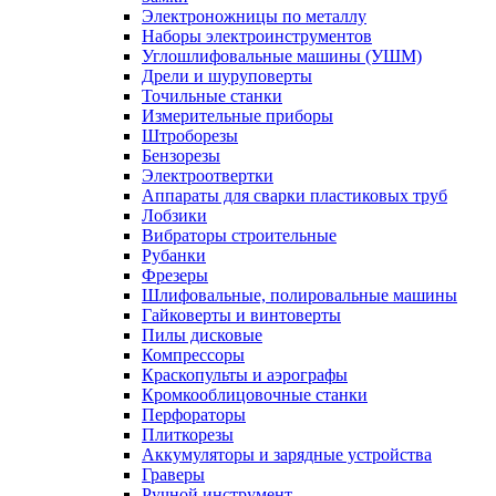
Электроножницы по металлу
Наборы электроинструментов
Углошлифовальные машины (УШМ)
Дрели и шуруповерты
Точильные станки
Измерительные приборы
Штроборезы
Бензорезы
Электроотвертки
Аппараты для сварки пластиковых труб
Лобзики
Вибраторы строительные
Рубанки
Фрезеры
Шлифовальные, полировальные машины
Гайковерты и винтоверты
Пилы дисковые
Компрессоры
Краскопульты и аэрографы
Кромкооблицовочные станки
Перфораторы
Плиткорезы
Аккумуляторы и зарядные устройства
Граверы
Ручной инструмент