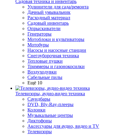
Садовая техника и инвентарь
Удлинители для сада/ремонта
Дачный умывальник
Расходный материал
Садовый инвентарь
Опрыскиватели
Генераторы
Мотоблоки и культиваторы
Мотобуры
Насосы и насосные станции
Снегоуборочная техника
Тепловые пушки
Триммеры и газонокосилки
Воздуходувки
Сабельные пилы
Ещё 10
Телевизоры, аудио-видео техника
Саундбары
DVD, Bly-Ray-плееры
Колонки
Музыкальные центры
Диктофоны
Аксессуары для аудио, видео и TV
Телевизоры