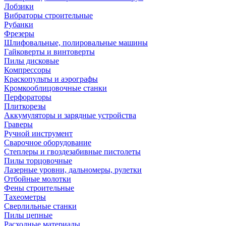
Лобзики
Вибраторы строительные
Рубанки
Фрезеры
Шлифовальные, полировальные машины
Гайковерты и винтоверты
Пилы дисковые
Компрессоры
Краскопульты и аэрографы
Кромкооблицовочные станки
Перфораторы
Плиткорезы
Аккумуляторы и зарядные устройства
Граверы
Ручной инструмент
Сварочное оборудование
Степлеры и гвоздезабивные пистолеты
Пилы торцовочные
Лазерные уровни, дальномеры, рулетки
Отбойные молотки
Фены строительные
Тахеометры
Сверлильные станки
Пилы цепные
Расходные материалы