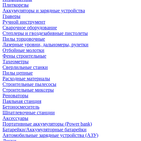
Плиткорезы
Аккумуляторы и зарядные устройства
Граверы
Ручной инструмент
Сварочное оборудование
Степлеры и гвоздезабивные пистолеты
Пилы торцовочные
Лазерные уровни, дальномеры, рулетки
Отбойные молотки
Фены строительные
Тахеометры
Сверлильные станки
Пилы цепные
Расходные материалы
Строительные пылесосы
Строительные миксеры
Реноваторы
Паяльная станция
Бетоносмеситель
Шпатлевочные станции
Аксессуары
Портативные аккумуляторы (Power bank)
Батарейки/Аккумуляторные батарейки
Автомобильные зарядные устройства (АЗУ)
Диски