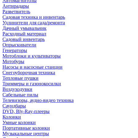
Автомагнитолы
Антирадары
Разветвитель
Садовая техника и инвентарь
Удлинители для сада/ремонта
Дачный умывальник
Расходный материал
Садовый инвентарь
Опрыскиватели
Генераторы
Мотоблоки и культиваторы
Мотобуры
Насосы и насосные станции
Снегоуборочная техника
Тепловые пушки
Триммеры и газонокосилки
Воздуходувки
Сабельные пилы
Телевизоры, аудио-видео техника
Саундбары
DVD, Bly-Ray-плееры
Колонки
Умные колонки
Портативные колонки
Музыкальные центры