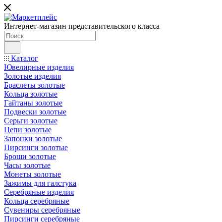
Интернет-магазин представительского класса
Каталог
Ювелирные изделия
Золотые изделия
Браслеты золотые
Кольца золотые
Гайтаны золотые
Подвески золотые
Серьги золотые
Цепи золотые
Запонки золотые
Пирсинги золотые
Броши золотые
Часы золотые
Монеты золотые
Зажимы для галстука
Серебряные изделия
Кольца серебряные
Сувениры серебряные
Пирсинги серебряные