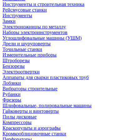
Инструменты и строительная техника
Рейсмусовые станки
Инструменты
Замки
Электроножницы по металлу
Наборы электроинструментов
Углошлифовальные машины (УШМ)
Дрели и шуруповерты
Точильные станки
Измерительные приборы
Штроборезы
Бензорезы
Электроотвертки
Аппараты для сварки пластиковых труб
Лобзики
Вибраторы строительные
Рубанки
Фрезеры
Шлифовальные, полировальные машины
Гайковерты и винтоверты
Пилы дисковые
Компрессоры
Краскопульты и аэрографы
Кромкооблицовочные станки
Перфораторы