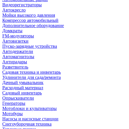
Видеорегистраторы
Автокресло
Мойки высокого давления
Компрессор автомобильный
Дополнительное оборудование
Домкраты
FM-модуляторы
Автовизитки
Пуско-зарядные устройства
Автодержатели
Автомагнитолы
Антирадары
Разветвитель
Садовая техника и инвентарь
Удлинители для сада/ремонта
Дачный умывальник
Расходный материал
Садовый инвентарь
Опрыскиватели
Генераторы
Мотоблоки и культиваторы
Мотобуры
Насосы и насосные станции
Снегоуборочная техника