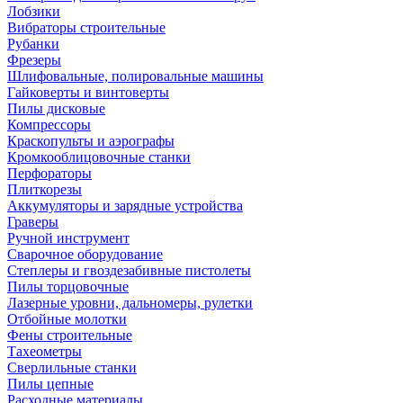
Лобзики
Вибраторы строительные
Рубанки
Фрезеры
Шлифовальные, полировальные машины
Гайковерты и винтоверты
Пилы дисковые
Компрессоры
Краскопульты и аэрографы
Кромкооблицовочные станки
Перфораторы
Плиткорезы
Аккумуляторы и зарядные устройства
Граверы
Ручной инструмент
Сварочное оборудование
Степлеры и гвоздезабивные пистолеты
Пилы торцовочные
Лазерные уровни, дальномеры, рулетки
Отбойные молотки
Фены строительные
Тахеометры
Сверлильные станки
Пилы цепные
Расходные материалы