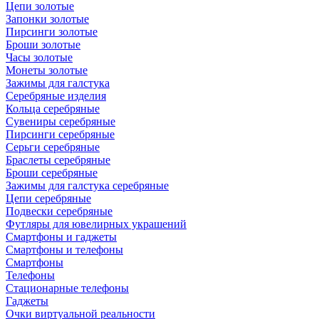
Цепи золотые
Запонки золотые
Пирсинги золотые
Броши золотые
Часы золотые
Монеты золотые
Зажимы для галстука
Серебряные изделия
Кольца серебряные
Сувениры серебряные
Пирсинги серебряные
Серьги серебряные
Браслеты серебряные
Броши серебряные
Зажимы для галстука серебряные
Цепи серебряные
Подвески серебряные
Футляры для ювелирных украшений
Смартфоны и гаджеты
Смартфоны и телефоны
Смартфоны
Телефоны
Стационарные телефоны
Гаджеты
Очки виртуальной реальности