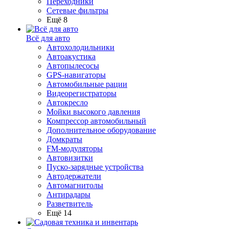
Переходники
Сетевые фильтры
Ещё 8
Всё для авто
Автохолодильники
Автоакустика
Автопылесосы
GPS-навигаторы
Автомобильные рации
Видеорегистраторы
Автокресло
Мойки высокого давления
Компрессор автомобильный
Дополнительное оборудование
Домкраты
FM-модуляторы
Автовизитки
Пуско-зарядные устройства
Автодержатели
Автомагнитолы
Антирадары
Разветвитель
Ещё 14