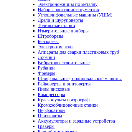
Электроножницы по металлу
Наборы электроинструментов
Углошлифовальные машины (УШМ)
Дрели и шуруповерты
Точильные станки
Измерительные приборы
Штроборезы
Бензорезы
Электроотвертки
Аппараты для сварки пластиковых труб
Лобзики
Вибраторы строительные
Рубанки
Фрезеры
Шлифовальные, полировальные машины
Гайковерты и винтоверты
Пилы дисковые
Компрессоры
Краскопульты и аэрографы
Кромкооблицовочные станки
Перфораторы
Плиткорезы
Аккумуляторы и зарядные устройства
Граверы
Ручной инструмент