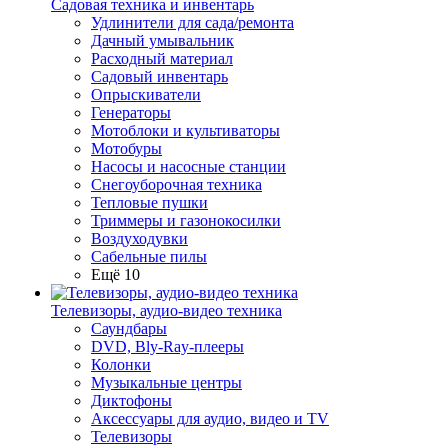
Садовая техника и инвентарь
Удлинители для сада/ремонта
Дачный умывальник
Расходный материал
Садовый инвентарь
Опрыскиватели
Генераторы
Мотоблоки и культиваторы
Мотобуры
Насосы и насосные станции
Снегоуборочная техника
Тепловые пушки
Триммеры и газонокосилки
Воздуходувки
Сабельные пилы
Ещё 10
Телевизоры, аудио-видео техника
Саундбары
DVD, Bly-Ray-плееры
Колонки
Музыкальные центры
Диктофоны
Аксессуары для аудио, видео и TV
Телевизоры