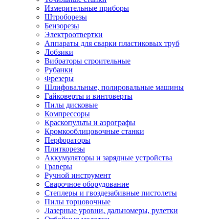
Измерительные приборы
Штроборезы
Бензорезы
Электроотвертки
Аппараты для сварки пластиковых труб
Лобзики
Вибраторы строительные
Рубанки
Фрезеры
Шлифовальные, полировальные машины
Гайковерты и винтоверты
Пилы дисковые
Компрессоры
Краскопульты и аэрографы
Кромкооблицовочные станки
Перфораторы
Плиткорезы
Аккумуляторы и зарядные устройства
Граверы
Ручной инструмент
Сварочное оборудование
Степлеры и гвоздезабивные пистолеты
Пилы торцовочные
Лазерные уровни, дальномеры, рулетки