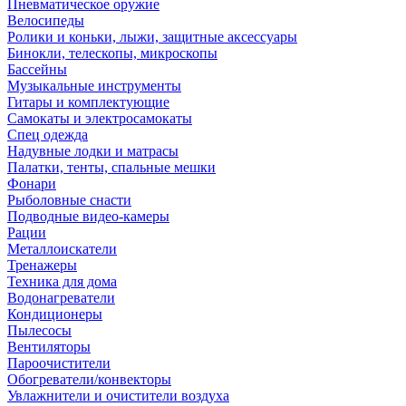
Пневматическое оружие
Велосипеды
Ролики и коньки, лыжи, защитные аксессуары
Бинокли, телескопы, микроскопы
Бассейны
Музыкальные инструменты
Гитары и комплектующие
Самокаты и электросамокаты
Спец одежда
Надувные лодки и матрасы
Палатки, тенты, спальные мешки
Фонари
Рыболовные снасти
Подводные видео-камеры
Рации
Металлоискатели
Тренажеры
Техника для дома
Водонагреватели
Кондиционеры
Пылесосы
Вентиляторы
Пароочистители
Обогреватели/конвекторы
Увлажнители и очистители воздуха