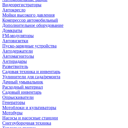
Видеорегистраторы
Автокресло
Мойки высокого давления
Компрессор автомобильный
Дополнительное оборудование
Домкраты
FM-модуляторы
Автовизитки
Пуско-зарядные устройства
Автодержатели
Автомагнитолы
Антирадары
Разветвитель
Садовая техника и инвентарь
Удлинители для сада/ремонта
Дачный умывальник
Расходный материал
Садовый инвентарь
Опрыскиватели
Генераторы
Мотоблоки и культиваторы
Мотобуры
Насосы и насосные станции
Снегоуборочная техника