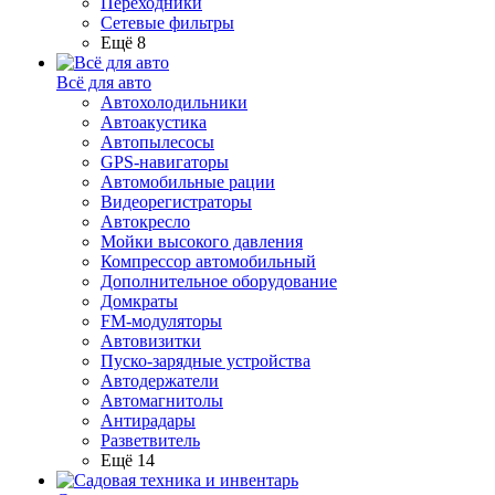
Переходники
Сетевые фильтры
Ещё 8
Всё для авто
Автохолодильники
Автоакустика
Автопылесосы
GPS-навигаторы
Автомобильные рации
Видеорегистраторы
Автокресло
Мойки высокого давления
Компрессор автомобильный
Дополнительное оборудование
Домкраты
FM-модуляторы
Автовизитки
Пуско-зарядные устройства
Автодержатели
Автомагнитолы
Антирадары
Разветвитель
Ещё 14