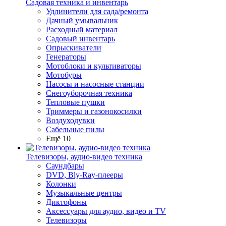
Садовая техника и инвентарь
Удлинители для сада/ремонта
Дачный умывальник
Расходный материал
Садовый инвентарь
Опрыскиватели
Генераторы
Мотоблоки и культиваторы
Мотобуры
Насосы и насосные станции
Снегоуборочная техника
Тепловые пушки
Триммеры и газонокосилки
Воздуходувки
Сабельные пилы
Ещё 10
Телевизоры, аудио-видео техника
Саундбары
DVD, Bly-Ray-плееры
Колонки
Музыкальные центры
Диктофоны
Аксессуары для аудио, видео и TV
Телевизоры