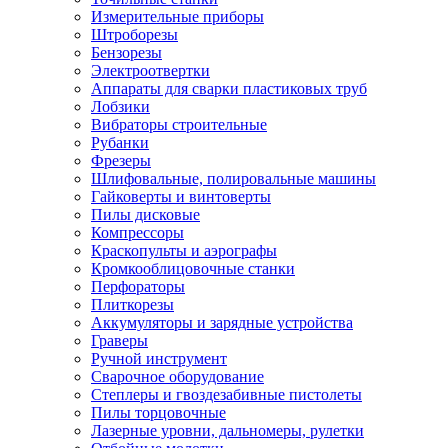
Измерительные приборы
Штроборезы
Бензорезы
Электроотвертки
Аппараты для сварки пластиковых труб
Лобзики
Вибраторы строительные
Рубанки
Фрезеры
Шлифовальные, полировальные машины
Гайковерты и винтоверты
Пилы дисковые
Компрессоры
Краскопульты и аэрографы
Кромкооблицовочные станки
Перфораторы
Плиткорезы
Аккумуляторы и зарядные устройства
Граверы
Ручной инструмент
Сварочное оборудование
Степлеры и гвоздезабивные пистолеты
Пилы торцовочные
Лазерные уровни, дальномеры, рулетки