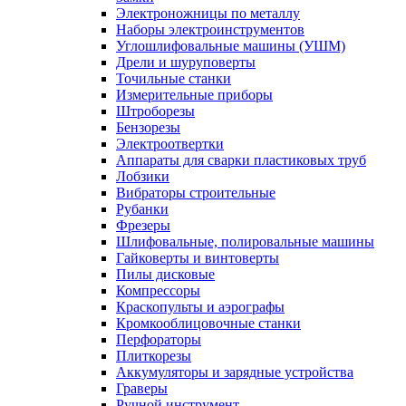
Электроножницы по металлу
Наборы электроинструментов
Углошлифовальные машины (УШМ)
Дрели и шуруповерты
Точильные станки
Измерительные приборы
Штроборезы
Бензорезы
Электроотвертки
Аппараты для сварки пластиковых труб
Лобзики
Вибраторы строительные
Рубанки
Фрезеры
Шлифовальные, полировальные машины
Гайковерты и винтоверты
Пилы дисковые
Компрессоры
Краскопульты и аэрографы
Кромкооблицовочные станки
Перфораторы
Плиткорезы
Аккумуляторы и зарядные устройства
Граверы
Ручной инструмент