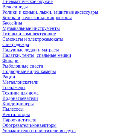
Пневматическое оружие
Велосипеды
Ролики и коньки, лыжи, защитные аксессуары
Бинокли, телескопы, микроскопы
Бассейны
Музыкальные инструменты
Гитары и комплектующие
Самокаты и электросамокаты
Спец одежда
Надувные лодки и матрасы
Палатки, тенты, спальные мешки
Фонари
Рыболовные снасти
Подводные видео-камеры
Рации
Металлоискатели
Тренажеры
Техника для дома
Водонагреватели
Кондиционеры
Пылесосы
Вентиляторы
Пароочистители
Обогреватели/конвекторы
Увлажнители и очистители воздуха