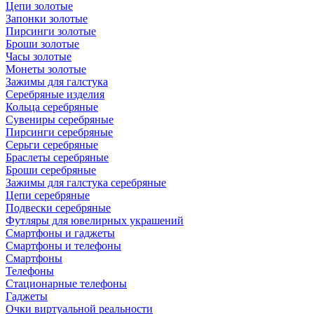
Цепи золотые
Запонки золотые
Пирсинги золотые
Броши золотые
Часы золотые
Монеты золотые
Зажимы для галстука
Серебряные изделия
Кольца серебряные
Сувениры серебряные
Пирсинги серебряные
Серьги серебряные
Браслеты серебряные
Броши серебряные
Зажимы для галстука серебряные
Цепи серебряные
Подвески серебряные
Футляры для ювелирных украшений
Смартфоны и гаджеты
Смартфоны и телефоны
Смартфоны
Телефоны
Стационарные телефоны
Гаджеты
Очки виртуальной реальности