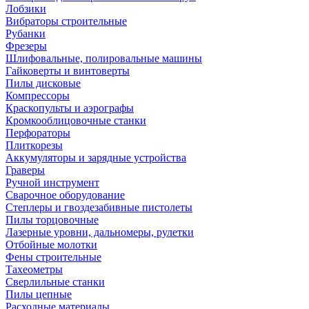
Лобзики
Вибраторы строительные
Рубанки
Фрезеры
Шлифовальные, полировальные машины
Гайковерты и винтоверты
Пилы дисковые
Компрессоры
Краскопульты и аэрографы
Кромкооблицовочные станки
Перфораторы
Плиткорезы
Аккумуляторы и зарядные устройства
Граверы
Ручной инструмент
Сварочное оборудование
Степлеры и гвоздезабивные пистолеты
Пилы торцовочные
Лазерные уровни, дальномеры, рулетки
Отбойные молотки
Фены строительные
Тахеометры
Сверлильные станки
Пилы цепные
Расходные материалы