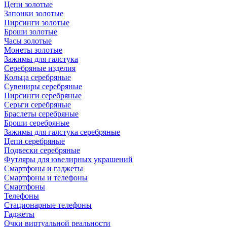
Цепи золотые
Запонки золотые
Пирсинги золотые
Броши золотые
Часы золотые
Монеты золотые
Зажимы для галстука
Серебряные изделия
Кольца серебряные
Сувениры серебряные
Пирсинги серебряные
Серьги серебряные
Браслеты серебряные
Броши серебряные
Зажимы для галстука серебряные
Цепи серебряные
Подвески серебряные
Футляры для ювелирных украшений
Смартфоны и гаджеты
Смартфоны и телефоны
Смартфоны
Телефоны
Стационарные телефоны
Гаджеты
Очки виртуальной реальности