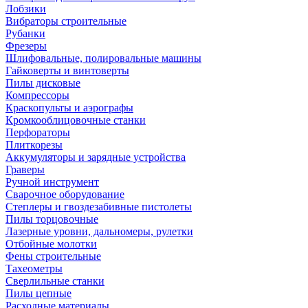
Лобзики
Вибраторы строительные
Рубанки
Фрезеры
Шлифовальные, полировальные машины
Гайковерты и винтоверты
Пилы дисковые
Компрессоры
Краскопульты и аэрографы
Кромкооблицовочные станки
Перфораторы
Плиткорезы
Аккумуляторы и зарядные устройства
Граверы
Ручной инструмент
Сварочное оборудование
Степлеры и гвоздезабивные пистолеты
Пилы торцовочные
Лазерные уровни, дальномеры, рулетки
Отбойные молотки
Фены строительные
Тахеометры
Сверлильные станки
Пилы цепные
Расходные материалы