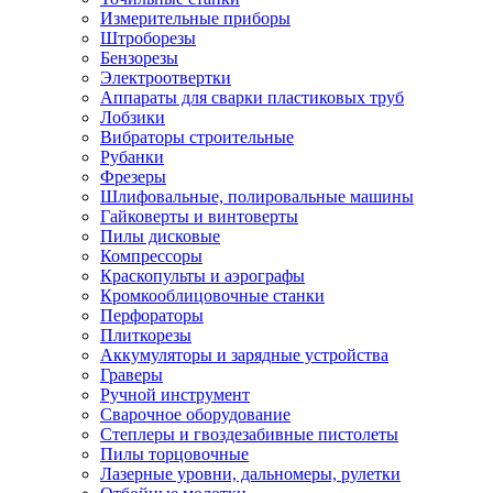
Измерительные приборы
Штроборезы
Бензорезы
Электроотвертки
Аппараты для сварки пластиковых труб
Лобзики
Вибраторы строительные
Рубанки
Фрезеры
Шлифовальные, полировальные машины
Гайковерты и винтоверты
Пилы дисковые
Компрессоры
Краскопульты и аэрографы
Кромкооблицовочные станки
Перфораторы
Плиткорезы
Аккумуляторы и зарядные устройства
Граверы
Ручной инструмент
Сварочное оборудование
Степлеры и гвоздезабивные пистолеты
Пилы торцовочные
Лазерные уровни, дальномеры, рулетки