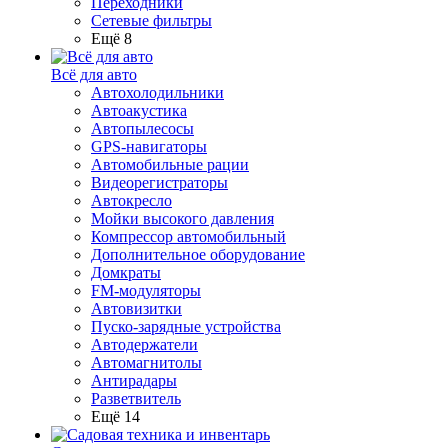
Переходники
Сетевые фильтры
Ещё 8
Всё для авто
Автохолодильники
Автоакустика
Автопылесосы
GPS-навигаторы
Автомобильные рации
Видеорегистраторы
Автокресло
Мойки высокого давления
Компрессор автомобильный
Дополнительное оборудование
Домкраты
FM-модуляторы
Автовизитки
Пуско-зарядные устройства
Автодержатели
Автомагнитолы
Антирадары
Разветвитель
Ещё 14