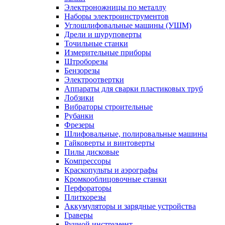
Электроножницы по металлу
Наборы электроинструментов
Углошлифовальные машины (УШМ)
Дрели и шуруповерты
Точильные станки
Измерительные приборы
Штроборезы
Бензорезы
Электроотвертки
Аппараты для сварки пластиковых труб
Лобзики
Вибраторы строительные
Рубанки
Фрезеры
Шлифовальные, полировальные машины
Гайковерты и винтоверты
Пилы дисковые
Компрессоры
Краскопульты и аэрографы
Кромкооблицовочные станки
Перфораторы
Плиткорезы
Аккумуляторы и зарядные устройства
Граверы
Ручной инструмент