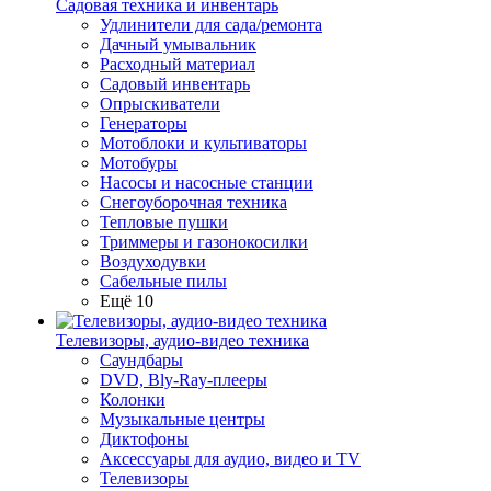
Садовая техника и инвентарь
Удлинители для сада/ремонта
Дачный умывальник
Расходный материал
Садовый инвентарь
Опрыскиватели
Генераторы
Мотоблоки и культиваторы
Мотобуры
Насосы и насосные станции
Снегоуборочная техника
Тепловые пушки
Триммеры и газонокосилки
Воздуходувки
Сабельные пилы
Ещё 10
Телевизоры, аудио-видео техника
Саундбары
DVD, Bly-Ray-плееры
Колонки
Музыкальные центры
Диктофоны
Аксессуары для аудио, видео и TV
Телевизоры