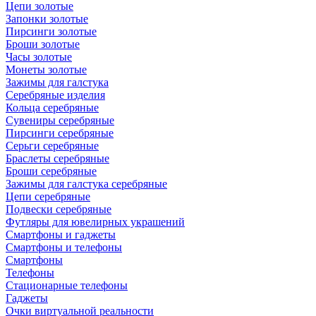
Цепи золотые
Запонки золотые
Пирсинги золотые
Броши золотые
Часы золотые
Монеты золотые
Зажимы для галстука
Серебряные изделия
Кольца серебряные
Сувениры серебряные
Пирсинги серебряные
Серьги серебряные
Браслеты серебряные
Броши серебряные
Зажимы для галстука серебряные
Цепи серебряные
Подвески серебряные
Футляры для ювелирных украшений
Смартфоны и гаджеты
Смартфоны и телефоны
Смартфоны
Телефоны
Стационарные телефоны
Гаджеты
Очки виртуальной реальности