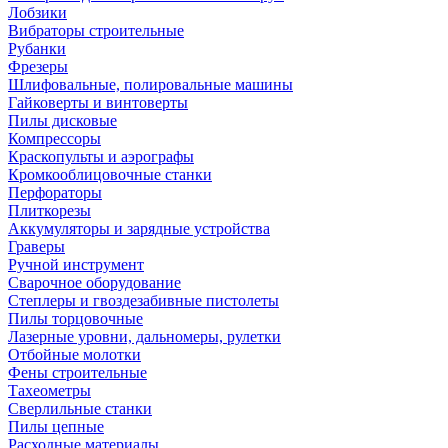
Лобзики
Вибраторы строительные
Рубанки
Фрезеры
Шлифовальные, полировальные машины
Гайковерты и винтоверты
Пилы дисковые
Компрессоры
Краскопульты и аэрографы
Кромкооблицовочные станки
Перфораторы
Плиткорезы
Аккумуляторы и зарядные устройства
Граверы
Ручной инструмент
Сварочное оборудование
Степлеры и гвоздезабивные пистолеты
Пилы торцовочные
Лазерные уровни, дальномеры, рулетки
Отбойные молотки
Фены строительные
Тахеометры
Сверлильные станки
Пилы цепные
Расходные материалы