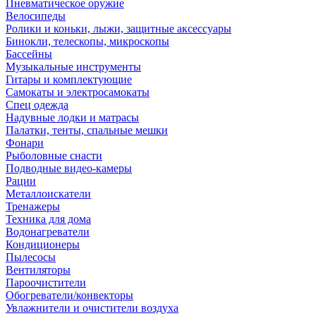
Пневматическое оружие
Велосипеды
Ролики и коньки, лыжи, защитные аксессуары
Бинокли, телескопы, микроскопы
Бассейны
Музыкальные инструменты
Гитары и комплектующие
Самокаты и электросамокаты
Спец одежда
Надувные лодки и матрасы
Палатки, тенты, спальные мешки
Фонари
Рыболовные снасти
Подводные видео-камеры
Рации
Металлоискатели
Тренажеры
Техника для дома
Водонагреватели
Кондиционеры
Пылесосы
Вентиляторы
Пароочистители
Обогреватели/конвекторы
Увлажнители и очистители воздуха