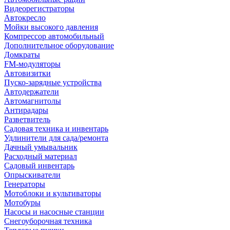
Видеорегистраторы
Автокресло
Мойки высокого давления
Компрессор автомобильный
Дополнительное оборудование
Домкраты
FM-модуляторы
Автовизитки
Пуско-зарядные устройства
Автодержатели
Автомагнитолы
Антирадары
Разветвитель
Садовая техника и инвентарь
Удлинители для сада/ремонта
Дачный умывальник
Расходный материал
Садовый инвентарь
Опрыскиватели
Генераторы
Мотоблоки и культиваторы
Мотобуры
Насосы и насосные станции
Снегоуборочная техника