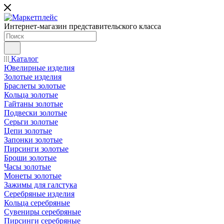
Интернет-магазин представительского класса
Каталог
Ювелирные изделия
Золотые изделия
Браслеты золотые
Кольца золотые
Гайтаны золотые
Подвески золотые
Серьги золотые
Цепи золотые
Запонки золотые
Пирсинги золотые
Броши золотые
Часы золотые
Монеты золотые
Зажимы для галстука
Серебряные изделия
Кольца серебряные
Сувениры серебряные
Пирсинги серебряные