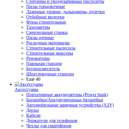
Степлеры и гвоздезабивные пистолеты
Пилы торцовочные
Лазерные уровни, дальномеры, рулетки
Отбойные молотки
Фены строительные
Тахеометры
Сверлильные станки
Пилы цепные
Расходные материалы
Строительные пылесосы
Строительные миксеры
Реноваторы
Паяльная станция
Бетоносмеситель
Шпатлевочные станции
Ещё 40
Аксессуары
Портативные аккумуляторы (Power bank)
Батарейки/Аккумуляторные батарейки
Автомобильные зарядные устройства (АЗУ)
Диски
Кабели
Держатели для телефонов
Чехлы для смартфонов