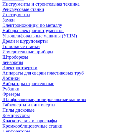
Инструменты и строительная техника
Рейсмусовые станки
Инструменты
Замки
Электроножницы по металлу
Наборы электроинструментов
Углошлифовальные машины (УШМ)
Дрели и шуруповерты
Точильные станки
Измерительные приборы
Штроборезы
Бензорезы
Электроотвертки
Аппараты для сварки пластиковых труб
Лобзики
Вибраторы строительные
Рубанки
Фрезеры
Шлифовальные, полировальные машины
Гайковерты и винтоверты
Пилы дисковые
Компрессоры
Краскопульты и аэрографы
Кромкооблицовочные станки
Перфораторы