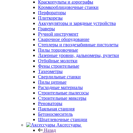
Краскопульты и аэрографы
Кромкооблицовочные станки
Перфораторы
Плиткорезы
Аккумуляторы и зарядные устройства
Граверы
Ручной инструмент
Сварочное оборудование
Степлеры и гвоздезабивные пистолеты
Пилы торцовочные
Лазерные уровни, дальномеры, рулетки
Отбойные молотки
Фены строительные
Тахеометры
Сверлильные станки
Пилы цепные
Расходные материалы
Строительные пылесосы
Строительные миксеры
Реноваторы
Паяльная станция
Бетоносмеситель
Шпатлевочные станции
Аксессуары
Назад