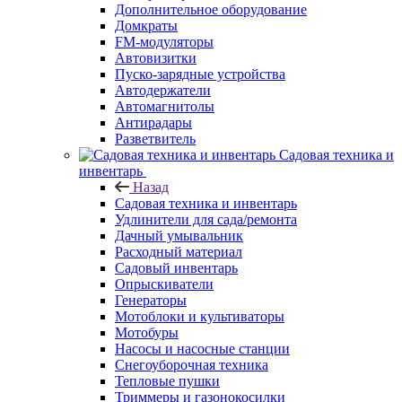
Дополнительное оборудование
Домкраты
FM-модуляторы
Автовизитки
Пуско-зарядные устройства
Автодержатели
Автомагнитолы
Антирадары
Разветвитель
Садовая техника и
инвентарь
Назад
Садовая техника и инвентарь
Удлинители для сада/ремонта
Дачный умывальник
Расходный материал
Садовый инвентарь
Опрыскиватели
Генераторы
Мотоблоки и культиваторы
Мотобуры
Насосы и насосные станции
Снегоуборочная техника
Тепловые пушки
Триммеры и газонокосилки