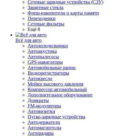
Сетевые зарядные устройства (СЗУ)
Защитные стекла
Флеш-накопители и карты памяти
Переходники
Сетевые фильтры
Ещё 8
Всё для авто
Автохолодильники
Автоакустика
Автопылесосы
GPS-навигаторы
Автомобильные рации
Видеорегистраторы
Автокресло
Мойки высокого давления
Компрессор автомобильный
Дополнительное оборудование
Домкраты
FM-модуляторы
Автовизитки
Пуско-зарядные устройства
Автодержатели
Автомагнитолы
Антирадары