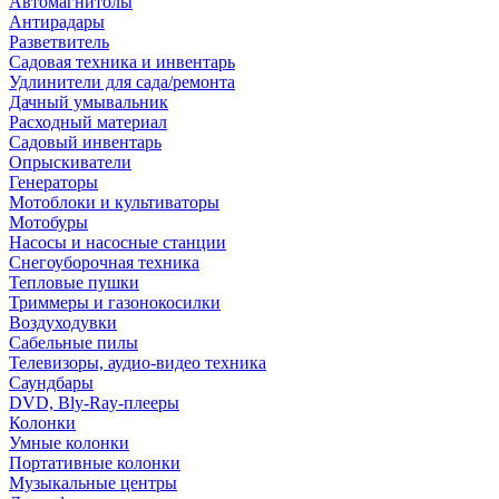
Автомагнитолы
Антирадары
Разветвитель
Садовая техника и инвентарь
Удлинители для сада/ремонта
Дачный умывальник
Расходный материал
Садовый инвентарь
Опрыскиватели
Генераторы
Мотоблоки и культиваторы
Мотобуры
Насосы и насосные станции
Снегоуборочная техника
Тепловые пушки
Триммеры и газонокосилки
Воздуходувки
Сабельные пилы
Телевизоры, аудио-видео техника
Саундбары
DVD, Bly-Ray-плееры
Колонки
Умные колонки
Портативные колонки
Музыкальные центры