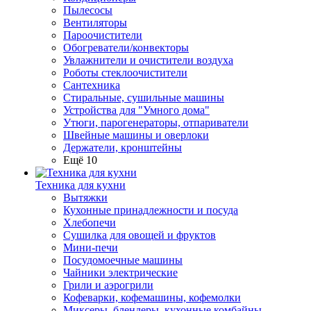
Пылесосы
Вентиляторы
Пароочистители
Обогреватели/конвекторы
Увлажнители и очистители воздуха
Роботы стеклоочистители
Сантехника
Стиральные, сушильные машины
Устройства для "Умного дома"
Утюги, парогенераторы, отпариватели
Швейные машины и оверлоки
Держатели, кронштейны
Ещё 10
Техника для кухни
Вытяжки
Кухонные принадлежности и посуда
Хлебопечи
Сушилка для овощей и фруктов
Мини-печи
Посудомоечные машины
Чайники электрические
Грили и аэрогрили
Кофеварки, кофемашины, кофемолки
Миксеры, блендеры, кухонные комбайны