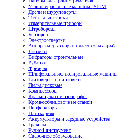
Наборы электроинструментов
Углошлифовальные машины (УШМ)
Дрели и шуруповерты
Точильные станки
Измерительные приборы
Штроборезы
Бензорезы
Электроотвертки
Аппараты для сварки пластиковых труб
Лобзики
Вибраторы строительные
Рубанки
Фрезеры
Шлифовальные, полировальные машины
Гайковерты и винтоверты
Пилы дисковые
Компрессоры
Краскопульты и аэрографы
Кромкооблицовочные станки
Перфораторы
Плиткорезы
Аккумуляторы и зарядные устройства
Граверы
Ручной инструмент
Сварочное оборудование