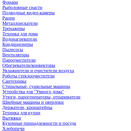
Фонари
Рыболовные снасти
Подводные видео-камеры
Рации
Металлоискатели
Тренажеры
Техника для дома
Водонагреватели
Кондиционеры
Пылесосы
Вентиляторы
Пароочистители
Обогреватели/конвекторы
Увлажнители и очистители воздуха
Роботы стеклоочистители
Сантехника
Стиральные, сушильные машины
Устройства для "Умного дома"
Утюги, парогенераторы, отпариватели
Швейные машины и оверлоки
Держатели, кронштейны
Техника для кухни
Вытяжки
Кухонные принадлежности и посуда
Хлебопечи