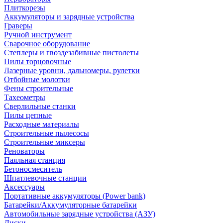
Плиткорезы
Аккумуляторы и зарядные устройства
Граверы
Ручной инструмент
Сварочное оборудование
Степлеры и гвоздезабивные пистолеты
Пилы торцовочные
Лазерные уровни, дальномеры, рулетки
Отбойные молотки
Фены строительные
Тахеометры
Сверлильные станки
Пилы цепные
Расходные материалы
Строительные пылесосы
Строительные миксеры
Реноваторы
Паяльная станция
Бетоносмеситель
Шпатлевочные станции
Аксессуары
Портативные аккумуляторы (Power bank)
Батарейки/Аккумуляторные батарейки
Автомобильные зарядные устройства (АЗУ)
Диски