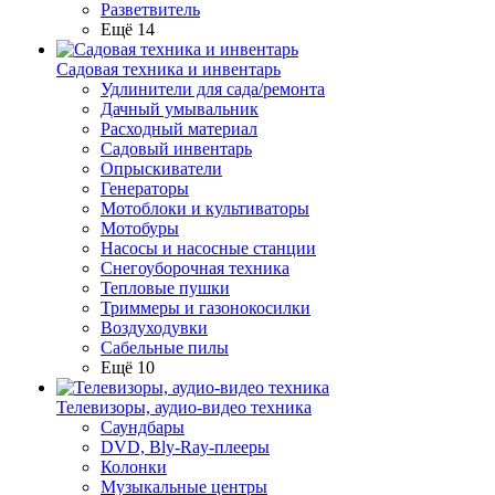
Разветвитель
Ещё 14
Садовая техника и инвентарь
Удлинители для сада/ремонта
Дачный умывальник
Расходный материал
Садовый инвентарь
Опрыскиватели
Генераторы
Мотоблоки и культиваторы
Мотобуры
Насосы и насосные станции
Снегоуборочная техника
Тепловые пушки
Триммеры и газонокосилки
Воздуходувки
Сабельные пилы
Ещё 10
Телевизоры, аудио-видео техника
Саундбары
DVD, Bly-Ray-плееры
Колонки
Музыкальные центры