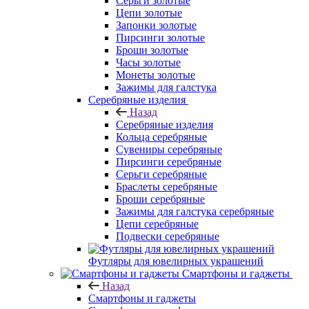
Серьги золотые
Цепи золотые
Запонки золотые
Пирсинги золотые
Броши золотые
Часы золотые
Монеты золотые
Зажимы для галстука
Серебряные изделия
Назад
Серебряные изделия
Кольца серебряные
Сувениры серебряные
Пирсинги серебряные
Серьги серебряные
Браслеты серебряные
Броши серебряные
Зажимы для галстука серебряные
Цепи серебряные
Подвески серебряные
Футляры для ювелирных украшений
Смартфоны и гаджеты
Назад
Смартфоны и гаджеты