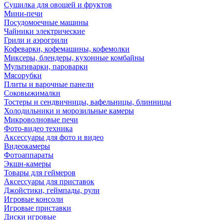
Сушилка для овощей и фруктов
Мини-печи
Посудомоечные машины
Чайники электрические
Грили и аэрогрили
Кофеварки, кофемашины, кофемолки
Миксеры, блендеры, кухонные комбайны
Мультиварки, пароварки
Мясорубки
Плиты и варочные панели
Соковыжималки
Тостеры и сендвичницы, вафельницы, блинницы
Холодильники и морозильные камеры
Микроволновые печи
Фото-видео техника
Аксессуары для фото и видео
Видеокамеры
Фотоаппараты
Экшн-камеры
Товары для геймеров
Аксессуары для приставок
Джойстики, геймпады, рули
Игровые консоли
Игровые приставки
Диски игровые