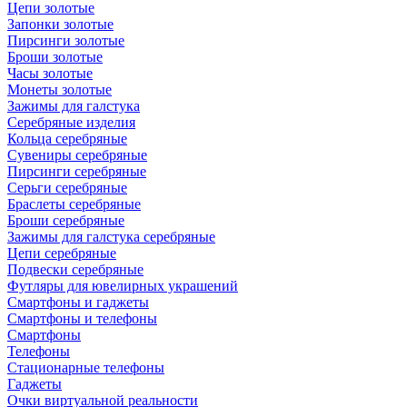
Цепи золотые
Запонки золотые
Пирсинги золотые
Броши золотые
Часы золотые
Монеты золотые
Зажимы для галстука
Серебряные изделия
Кольца серебряные
Сувениры серебряные
Пирсинги серебряные
Серьги серебряные
Браслеты серебряные
Броши серебряные
Зажимы для галстука серебряные
Цепи серебряные
Подвески серебряные
Футляры для ювелирных украшений
Смартфоны и гаджеты
Смартфоны и телефоны
Смартфоны
Телефоны
Стационарные телефоны
Гаджеты
Очки виртуальной реальности