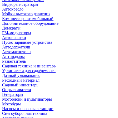
Видеорегистраторы
Автокресло
Мойки высокого давления
Компрессор автомобильный
Дополнительное оборудование
Домкраты
FM-модуляторы
Автовизитки
Пуско-зарядные устройства
Автодержатели
Автомагнитолы
Антирадары
Разветвитель
Садовая техника и инвентарь
Удлинители для сада/ремонта
Дачный умывальник
Расходный материал
Садовый инвентарь
Опрыскиватели
Генераторы
Мотоблоки и культиваторы
Мотобуры
Насосы и насосные станции
Снегоуборочная техника