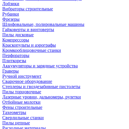
Лобзики
Вибраторы строительные
Рубанки
Фрезеры
Шлифовальные, полировальные машины
Гайковерты и винтоверты
Пилы дисковые
Компрессоры
Краскопульты и аэрографы
Кромкооблицовочные станки
Перфораторы
Плиткорезы
Аккумуляторы и зарядные устройства
Граверы
Ручной инструмент
Сварочное оборудование
Степлеры и гвоздезабивные пистолеты
Пилы торцовочные
Лазерные уровни, дальномеры, рулетки
Отбойные молотки
Фены строительные
Тахеометры
Сверлильные станки
Пилы цепные
Расходные материалы