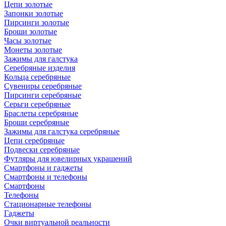
Цепи золотые
Запонки золотые
Пирсинги золотые
Броши золотые
Часы золотые
Монеты золотые
Зажимы для галстука
Серебряные изделия
Кольца серебряные
Сувениры серебряные
Пирсинги серебряные
Серьги серебряные
Браслеты серебряные
Броши серебряные
Зажимы для галстука серебряные
Цепи серебряные
Подвески серебряные
Футляры для ювелирных украшений
Смартфоны и гаджеты
Смартфоны и телефоны
Смартфоны
Телефоны
Стационарные телефоны
Гаджеты
Очки виртуальной реальности