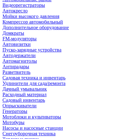
Видеорегистраторы
Автокресло
Мойки высокого давления
Компрессор автомобильный
Дополнительное оборудование
Домкраты
FM-модуляторы
Автовизитки
Пуско-зарядные устройства
Автодержатели
Автомагнитолы
Антирадары
Разветвитель
Садовая техника и инвентарь
Удлинители для сада/ремонта
Дачный умывальник
Расходный материал
Садовый инвентарь
Опрыскиватели
Генераторы
Мотоблоки и культиваторы
Мотобуры
Насосы и насосные станции
Снегоуборочная техника