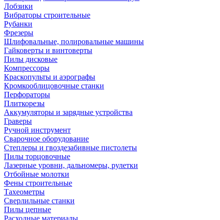
Лобзики
Вибраторы строительные
Рубанки
Фрезеры
Шлифовальные, полировальные машины
Гайковерты и винтоверты
Пилы дисковые
Компрессоры
Краскопульты и аэрографы
Кромкооблицовочные станки
Перфораторы
Плиткорезы
Аккумуляторы и зарядные устройства
Граверы
Ручной инструмент
Сварочное оборудование
Степлеры и гвоздезабивные пистолеты
Пилы торцовочные
Лазерные уровни, дальномеры, рулетки
Отбойные молотки
Фены строительные
Тахеометры
Сверлильные станки
Пилы цепные
Расходные материалы