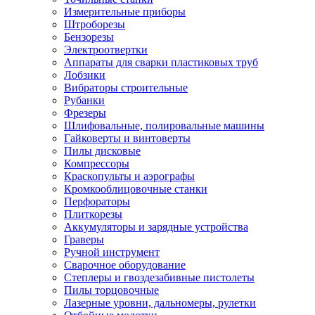
Измерительные приборы
Штроборезы
Бензорезы
Электроотвертки
Аппараты для сварки пластиковых труб
Лобзики
Вибраторы строительные
Рубанки
Фрезеры
Шлифовальные, полировальные машины
Гайковерты и винтоверты
Пилы дисковые
Компрессоры
Краскопульты и аэрографы
Кромкооблицовочные станки
Перфораторы
Плиткорезы
Аккумуляторы и зарядные устройства
Граверы
Ручной инструмент
Сварочное оборудование
Степлеры и гвоздезабивные пистолеты
Пилы торцовочные
Лазерные уровни, дальномеры, рулетки