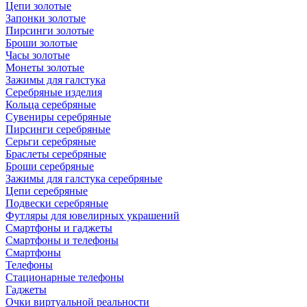
Цепи золотые
Запонки золотые
Пирсинги золотые
Броши золотые
Часы золотые
Монеты золотые
Зажимы для галстука
Серебряные изделия
Кольца серебряные
Сувениры серебряные
Пирсинги серебряные
Серьги серебряные
Браслеты серебряные
Броши серебряные
Зажимы для галстука серебряные
Цепи серебряные
Подвески серебряные
Футляры для ювелирных украшений
Смартфоны и гаджеты
Смартфоны и телефоны
Смартфоны
Телефоны
Стационарные телефоны
Гаджеты
Очки виртуальной реальности