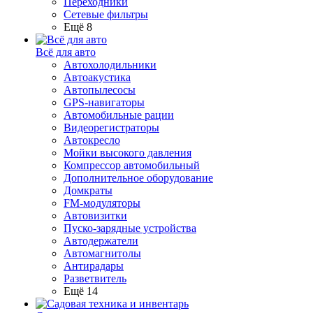
Переходники
Сетевые фильтры
Ещё 8
Всё для авто
Автохолодильники
Автоакустика
Автопылесосы
GPS-навигаторы
Автомобильные рации
Видеорегистраторы
Автокресло
Мойки высокого давления
Компрессор автомобильный
Дополнительное оборудование
Домкраты
FM-модуляторы
Автовизитки
Пуско-зарядные устройства
Автодержатели
Автомагнитолы
Антирадары
Разветвитель
Ещё 14