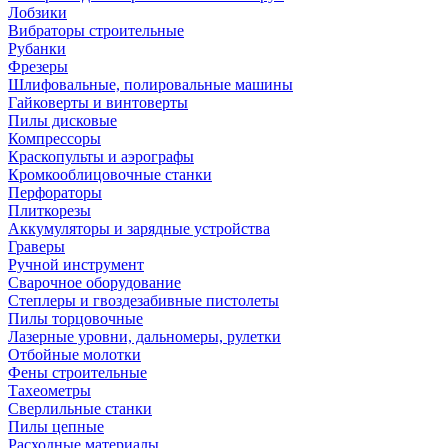
Лобзики
Вибраторы строительные
Рубанки
Фрезеры
Шлифовальные, полировальные машины
Гайковерты и винтоверты
Пилы дисковые
Компрессоры
Краскопульты и аэрографы
Кромкооблицовочные станки
Перфораторы
Плиткорезы
Аккумуляторы и зарядные устройства
Граверы
Ручной инструмент
Сварочное оборудование
Степлеры и гвоздезабивные пистолеты
Пилы торцовочные
Лазерные уровни, дальномеры, рулетки
Отбойные молотки
Фены строительные
Тахеометры
Сверлильные станки
Пилы цепные
Расходные материалы