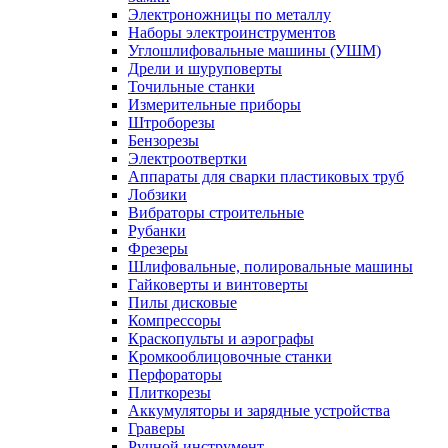
Электроножницы по металлу
Наборы электроинструментов
Углошлифовальные машины (УШМ)
Дрели и шуруповерты
Точильные станки
Измерительные приборы
Штроборезы
Бензорезы
Электроотвертки
Аппараты для сварки пластиковых труб
Лобзики
Вибраторы строительные
Рубанки
Фрезеры
Шлифовальные, полировальные машины
Гайковерты и винтоверты
Пилы дисковые
Компрессоры
Краскопульты и аэрографы
Кромкооблицовочные станки
Перфораторы
Плиткорезы
Аккумуляторы и зарядные устройства
Граверы
Ручной инструмент