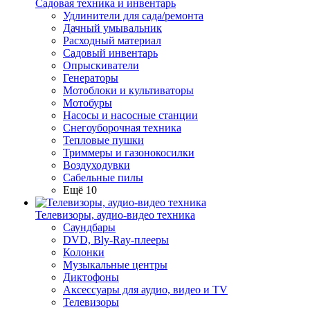
Садовая техника и инвентарь
Удлинители для сада/ремонта
Дачный умывальник
Расходный материал
Садовый инвентарь
Опрыскиватели
Генераторы
Мотоблоки и культиваторы
Мотобуры
Насосы и насосные станции
Снегоуборочная техника
Тепловые пушки
Триммеры и газонокосилки
Воздуходувки
Сабельные пилы
Ещё 10
Телевизоры, аудио-видео техника
Саундбары
DVD, Bly-Ray-плееры
Колонки
Музыкальные центры
Диктофоны
Аксессуары для аудио, видео и TV
Телевизоры