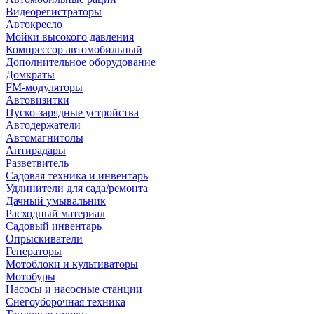
Видеорегистраторы
Автокресло
Мойки высокого давления
Компрессор автомобильный
Дополнительное оборудование
Домкраты
FM-модуляторы
Автовизитки
Пуско-зарядные устройства
Автодержатели
Автомагнитолы
Антирадары
Разветвитель
Садовая техника и инвентарь
Удлинители для сада/ремонта
Дачный умывальник
Расходный материал
Садовый инвентарь
Опрыскиватели
Генераторы
Мотоблоки и культиваторы
Мотобуры
Насосы и насосные станции
Снегоуборочная техника