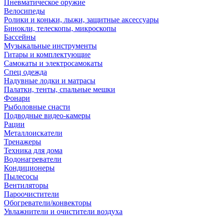
Пневматическое оружие
Велосипеды
Ролики и коньки, лыжи, защитные аксессуары
Бинокли, телескопы, микроскопы
Бассейны
Музыкальные инструменты
Гитары и комплектующие
Самокаты и электросамокаты
Спец одежда
Надувные лодки и матрасы
Палатки, тенты, спальные мешки
Фонари
Рыболовные снасти
Подводные видео-камеры
Рации
Металлоискатели
Тренажеры
Техника для дома
Водонагреватели
Кондиционеры
Пылесосы
Вентиляторы
Пароочистители
Обогреватели/конвекторы
Увлажнители и очистители воздуха