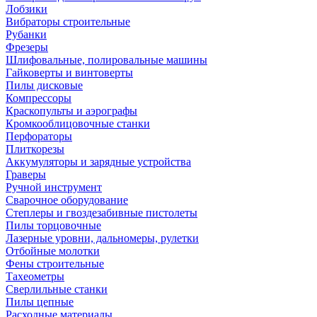
Лобзики
Вибраторы строительные
Рубанки
Фрезеры
Шлифовальные, полировальные машины
Гайковерты и винтоверты
Пилы дисковые
Компрессоры
Краскопульты и аэрографы
Кромкооблицовочные станки
Перфораторы
Плиткорезы
Аккумуляторы и зарядные устройства
Граверы
Ручной инструмент
Сварочное оборудование
Степлеры и гвоздезабивные пистолеты
Пилы торцовочные
Лазерные уровни, дальномеры, рулетки
Отбойные молотки
Фены строительные
Тахеометры
Сверлильные станки
Пилы цепные
Расходные материалы