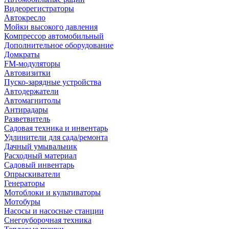
Видеорегистраторы
Автокресло
Мойки высокого давления
Компрессор автомобильный
Дополнительное оборудование
Домкраты
FM-модуляторы
Автовизитки
Пуско-зарядные устройства
Автодержатели
Автомагнитолы
Антирадары
Разветвитель
Садовая техника и инвентарь
Удлинители для сада/ремонта
Дачный умывальник
Расходный материал
Садовый инвентарь
Опрыскиватели
Генераторы
Мотоблоки и культиваторы
Мотобуры
Насосы и насосные станции
Снегоуборочная техника