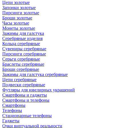
Цепи золотые
Запонки золотые
Пирсинги золотые
Броши золотые
Часы золотые
Монеты золотые
Зажимы для галстука
Серебряные изделия
Кольца серебряные
Сувениры серебряные
Пирсинги серебряные
Серьги серебряные
Браслеты серебряные
Броши серебряные
Зажимы для галстука серебряные
Цепи серебряные
Подвески серебряные
Футляры для ювелирных украшений
Смартфоны и гаджеты
Смартфоны и телефоны
Смартфоны
Телефоны
Стационарные телефоны
Гаджеты
Очки виртуальной реальности