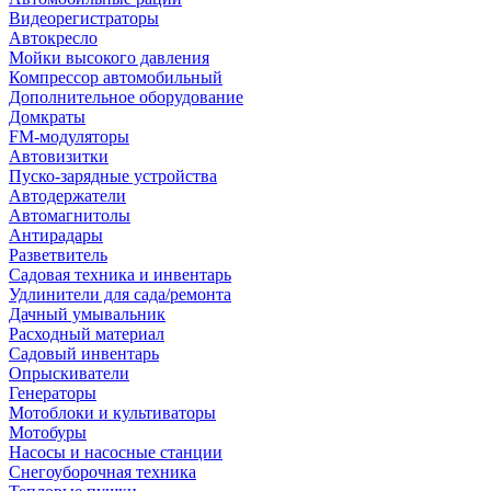
Видеорегистраторы
Автокресло
Мойки высокого давления
Компрессор автомобильный
Дополнительное оборудование
Домкраты
FM-модуляторы
Автовизитки
Пуско-зарядные устройства
Автодержатели
Автомагнитолы
Антирадары
Разветвитель
Садовая техника и инвентарь
Удлинители для сада/ремонта
Дачный умывальник
Расходный материал
Садовый инвентарь
Опрыскиватели
Генераторы
Мотоблоки и культиваторы
Мотобуры
Насосы и насосные станции
Снегоуборочная техника