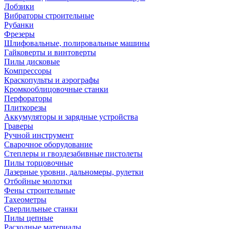
Лобзики
Вибраторы строительные
Рубанки
Фрезеры
Шлифовальные, полировальные машины
Гайковерты и винтоверты
Пилы дисковые
Компрессоры
Краскопульты и аэрографы
Кромкооблицовочные станки
Перфораторы
Плиткорезы
Аккумуляторы и зарядные устройства
Граверы
Ручной инструмент
Сварочное оборудование
Степлеры и гвоздезабивные пистолеты
Пилы торцовочные
Лазерные уровни, дальномеры, рулетки
Отбойные молотки
Фены строительные
Тахеометры
Сверлильные станки
Пилы цепные
Расходные материалы