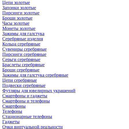
Цепи золотые
Запонки золотые
Пирсинги золотые
Броши золотые
Часы золотые
Монеты золотые
Зажимы для галстука
Серебряные изделия
Кольца серебряные
Сувениры серебряные
Пирсинги серебряные
Серьги серебряные
Браслеты серебряные
Броши серебряные
Зажимы для галстука серебряные
Цепи серебряные
Подвески серебряные
Футляры для ювелирных украшений
Смартфоны и гаджеты
Смартфоны и телефоны
Смартфоны
Телефоны
Стационарные телефоны
Гаджеты
Очки виртуальной реальности