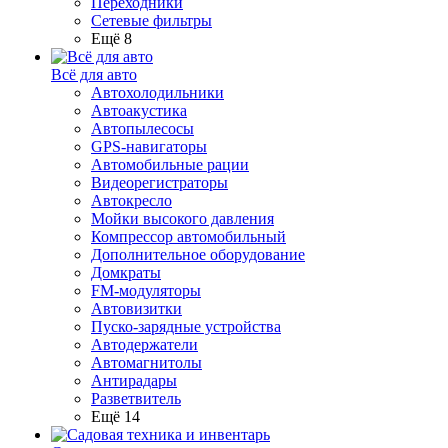
Переходники
Сетевые фильтры
Ещё 8
Всё для авто
Автохолодильники
Автоакустика
Автопылесосы
GPS-навигаторы
Автомобильные рации
Видеорегистраторы
Автокресло
Мойки высокого давления
Компрессор автомобильный
Дополнительное оборудование
Домкраты
FM-модуляторы
Автовизитки
Пуско-зарядные устройства
Автодержатели
Автомагнитолы
Антирадары
Разветвитель
Ещё 14