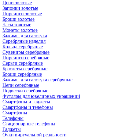
Цепи золотые
Запонки золотые
Пирсинги золотые
Броши золотые
Часы золотые
Монеты золотые
Зажимы для галстука
Серебряные изделия
Кольца серебряные
Сувениры серебряные
Пирсинги серебряные
Серьги серебряные
Браслеты серебряные
Броши серебряные
Зажимы для галстука серебряные
Цепи серебряные
Подвески серебряные
Футляры для ювелирных украшений
Смартфоны и гаджеты
Смартфоны и телефоны
Смартфоны
Телефоны
Стационарные телефоны
Гаджеты
Очки виртуальной реальности