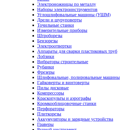
Электроножницы по металлу
Наборы электроинструментов
Углошлифовальные машины (УШМ)
Дрели и шуруповерты
Точильные станки
Измерительные приборы
Штроборезы
Бензорезы
Электроотвертки
Аппараты для сварки пластиковых труб
Лобзики
Вибраторы строительные
Рубанки
Фрезеры
Шлифовальные, полировальные машины
Гайковерты и винтоверты
Пилы дисковые
Компрессоры
Краскопульты и аэрографы
Кромкооблицовочные станки
Перфораторы
Плиткорезы
Аккумуляторы и зарядные устройства
Граверы
Ручной инструмент