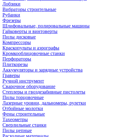
Лобзики
Вибраторы строительные
Рубанки
Фрезеры
Шлифовальные, полировальные машины
Гайковерты и винтоверты
Пилы дисковые
Компрессоры
Краскопульты и аэрографы
Кромкооблицовочные станки
Перфораторы
Плиткорезы
Аккумуляторы и зарядные устройства
Граверы
Ручной инструмент
Сварочное оборудование
Степлеры и гвоздезабивные пистолеты
Пилы торцовочные
Лазерные уровни, дальномеры, рулетки
Отбойные молотки
Фены строительные
Тахеометры
Сверлильные станки
Пилы цепные
Расходные материалы