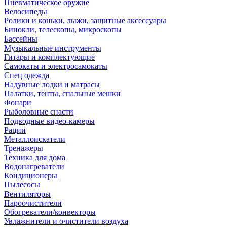
Пневматическое оружие
Велосипеды
Ролики и коньки, лыжи, защитные аксессуары
Бинокли, телескопы, микроскопы
Бассейны
Музыкальные инструменты
Гитары и комплектующие
Самокаты и электросамокаты
Спец одежда
Надувные лодки и матрасы
Палатки, тенты, спальные мешки
Фонари
Рыболовные снасти
Подводные видео-камеры
Рации
Металлоискатели
Тренажеры
Техника для дома
Водонагреватели
Кондиционеры
Пылесосы
Вентиляторы
Пароочистители
Обогреватели/конвекторы
Увлажнители и очистители воздуха