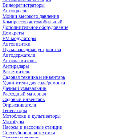
Видеорегистраторы
Автокресло
Мойки высокого давления
Компрессор автомобильный
Дополнительное оборудование
Домкраты
FM-модуляторы
Автовизитки
Пуско-зарядные устройства
Автодержатели
Автомагнитолы
Антирадары
Разветвитель
Садовая техника и инвентарь
Удлинители для сада/ремонта
Дачный умывальник
Расходный материал
Садовый инвентарь
Опрыскиватели
Генераторы
Мотоблоки и культиваторы
Мотобуры
Насосы и насосные станции
Снегоуборочная техника