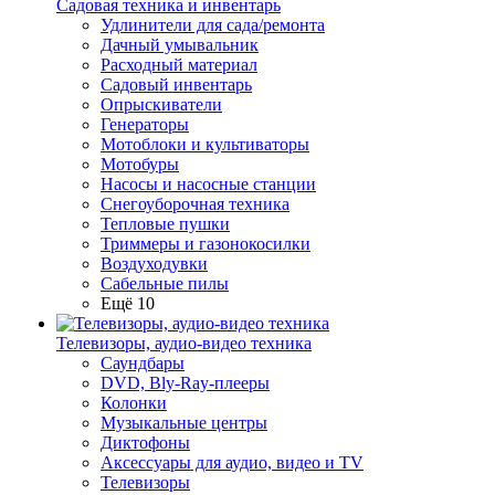
Садовая техника и инвентарь
Удлинители для сада/ремонта
Дачный умывальник
Расходный материал
Садовый инвентарь
Опрыскиватели
Генераторы
Мотоблоки и культиваторы
Мотобуры
Насосы и насосные станции
Снегоуборочная техника
Тепловые пушки
Триммеры и газонокосилки
Воздуходувки
Сабельные пилы
Ещё 10
Телевизоры, аудио-видео техника
Саундбары
DVD, Bly-Ray-плееры
Колонки
Музыкальные центры
Диктофоны
Аксессуары для аудио, видео и TV
Телевизоры