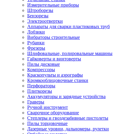
Измерительные приборы
Штроборезы
Бензорезы
Электроотвертки
Аппараты для сварки пластиковых труб
Лобзики
Вибраторы строительные
Рубанки
Фрезеры
Шлифовальные, полировальные машины
Гайковерты и винтоверты
Пилы дисковые
Компрессоры
Краскопульты и аэрографы
Кромкооблицовочные станки
Перфораторы
Плиткорезы
Аккумуляторы и зарядные устройства
Граверы
Ручной инструмент
Сварочное оборудование
Степлеры и гвоздезабивные пистолеты
Пилы торцовочные
Лазерные уровни, дальномеры, рулетки