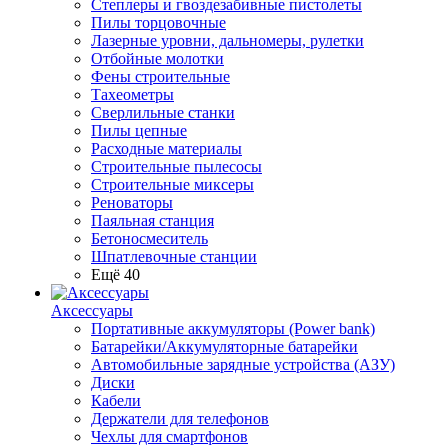
Степлеры и гвоздезабивные пистолеты
Пилы торцовочные
Лазерные уровни, дальномеры, рулетки
Отбойные молотки
Фены строительные
Тахеометры
Сверлильные станки
Пилы цепные
Расходные материалы
Строительные пылесосы
Строительные миксеры
Реноваторы
Паяльная станция
Бетоносмеситель
Шпатлевочные станции
Ещё 40
Аксессуары
Портативные аккумуляторы (Power bank)
Батарейки/Аккумуляторные батарейки
Автомобильные зарядные устройства (АЗУ)
Диски
Кабели
Держатели для телефонов
Чехлы для смартфонов