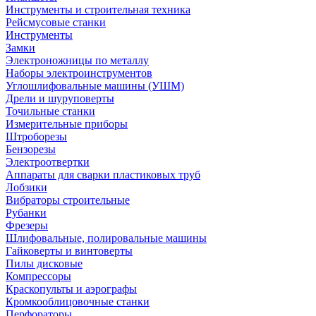
Инструменты и строительная техника
Рейсмусовые станки
Инструменты
Замки
Электроножницы по металлу
Наборы электроинструментов
Углошлифовальные машины (УШМ)
Дрели и шуруповерты
Точильные станки
Измерительные приборы
Штроборезы
Бензорезы
Электроотвертки
Аппараты для сварки пластиковых труб
Лобзики
Вибраторы строительные
Рубанки
Фрезеры
Шлифовальные, полировальные машины
Гайковерты и винтоверты
Пилы дисковые
Компрессоры
Краскопульты и аэрографы
Кромкооблицовочные станки
Перфораторы