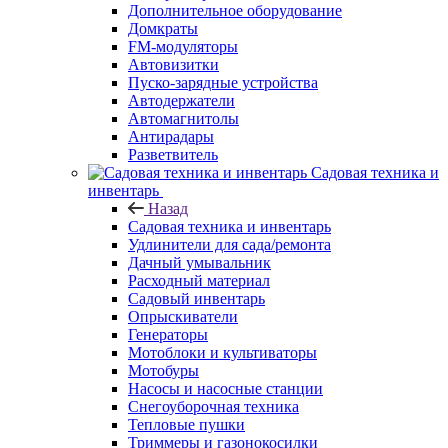
Дополнительное оборудование
Домкраты
FM-модуляторы
Автовизитки
Пуско-зарядные устройства
Автодержатели
Автомагнитолы
Антирадары
Разветвитель
Садовая техника и
инвентарь
Назад
Садовая техника и инвентарь
Удлинители для сада/ремонта
Дачный умывальник
Расходный материал
Садовый инвентарь
Опрыскиватели
Генераторы
Мотоблоки и культиваторы
Мотобуры
Насосы и насосные станции
Снегоуборочная техника
Тепловые пушки
Триммеры и газонокосилки