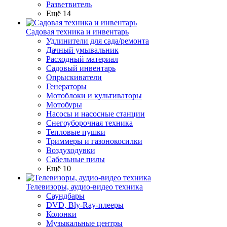
Разветвитель
Ещё 14
Садовая техника и инвентарь
Удлинители для сада/ремонта
Дачный умывальник
Расходный материал
Садовый инвентарь
Опрыскиватели
Генераторы
Мотоблоки и культиваторы
Мотобуры
Насосы и насосные станции
Снегоуборочная техника
Тепловые пушки
Триммеры и газонокосилки
Воздуходувки
Сабельные пилы
Ещё 10
Телевизоры, аудио-видео техника
Саундбары
DVD, Bly-Ray-плееры
Колонки
Музыкальные центры