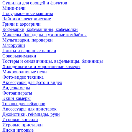
Сушилка для овощей и фруктов
Мини-печи
Посудомоечные машины
Чайники электрические
Грили и аэрогрили
Кофеварки, кофемашины, кофемолки
Миксеры, блендеры, кухонные комбайны
Мультиварки, пароварки
Мясорубки
Плиты и варочные панели
Соковыжималки
Тостеры и сендвичницы, вафельницы, блинницы
Холодильники и морозильные камеры
Микроволновые печи
Фото-видео техника
Аксессуары для фото и видео
Видеокамеры
Фотоаппараты
Экшн-камеры
Товары для геймеров
Аксессуары для приставок
Джойстики, геймпады, рули
Игровые консоли
Игровые приставки
Диски игровые