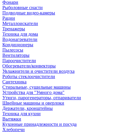
Фонари
Рыболовные снасти
Подводные видео-камеры
Рации
Металлоискатели
Тренажеры
Техника для дома
Водонагреватели
Кондиционеры
Пылесосы
Вентиляторы
Пароочистители
Обогреватели/конвекторы
Увлажнители и очистители воздуха
Роботы стеклоочистители
Сантехника
Стиральные, сушильные машины
Устройства для "Умного дома"
Утюги, парогенераторы, отпариватели
Швейные машины и оверлоки
Держатели, кронштейны
Техника для кухни
Вытяжки
Кухонные принадлежности и посуда
Хлебопечи