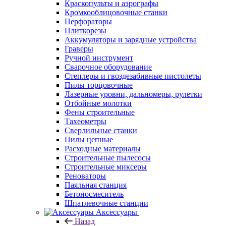
Краскопульты и аэрографы
Кромкооблицовочные станки
Перфораторы
Плиткорезы
Аккумуляторы и зарядные устройства
Граверы
Ручной инструмент
Сварочное оборудование
Степлеры и гвоздезабивные пистолеты
Пилы торцовочные
Лазерные уровни, дальномеры, рулетки
Отбойные молотки
Фены строительные
Тахеометры
Сверлильные станки
Пилы цепные
Расходные материалы
Строительные пылесосы
Строительные миксеры
Реноваторы
Паяльная станция
Бетоносмеситель
Шпатлевочные станции
Аксессуары
Назад