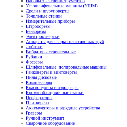
Наборы электроинструментов
Углошлифовальные машины (УШМ)
Дрели и шуруповерты
Точильные станки
Измерительные приборы
Штроборезы
Бензорезы
Электроотвертки
Аппараты для сварки пластиковых труб
Лобзики
Вибраторы строительные
Рубанки
Фрезеры
Шлифовальные, полировальные машины
Гайковерты и винтоверты
Пилы дисковые
Компрессоры
Краскопульты и аэрографы
Кромкооблицовочные станки
Перфораторы
Плиткорезы
Аккумуляторы и зарядные устройства
Граверы
Ручной инструмент
Сварочное оборудование