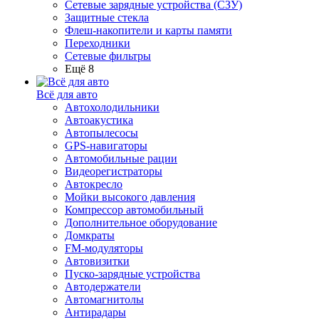
Сетевые зарядные устройства (СЗУ)
Защитные стекла
Флеш-накопители и карты памяти
Переходники
Сетевые фильтры
Ещё 8
Всё для авто
Автохолодильники
Автоакустика
Автопылесосы
GPS-навигаторы
Автомобильные рации
Видеорегистраторы
Автокресло
Мойки высокого давления
Компрессор автомобильный
Дополнительное оборудование
Домкраты
FM-модуляторы
Автовизитки
Пуско-зарядные устройства
Автодержатели
Автомагнитолы
Антирадары