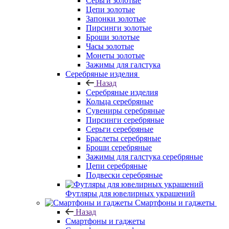
Серьги золотые
Цепи золотые
Запонки золотые
Пирсинги золотые
Броши золотые
Часы золотые
Монеты золотые
Зажимы для галстука
Серебряные изделия
Назад
Серебряные изделия
Кольца серебряные
Сувениры серебряные
Пирсинги серебряные
Серьги серебряные
Браслеты серебряные
Броши серебряные
Зажимы для галстука серебряные
Цепи серебряные
Подвески серебряные
Футляры для ювелирных украшений
Смартфоны и гаджеты
Назад
Смартфоны и гаджеты