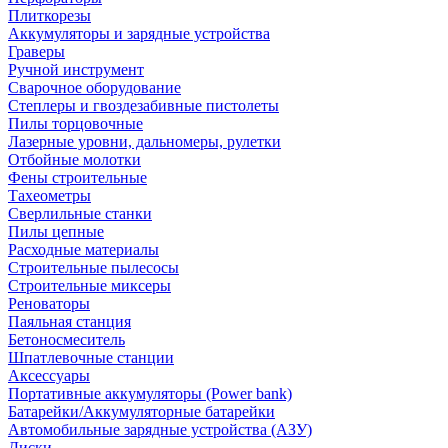
Плиткорезы
Аккумуляторы и зарядные устройства
Граверы
Ручной инструмент
Сварочное оборудование
Степлеры и гвоздезабивные пистолеты
Пилы торцовочные
Лазерные уровни, дальномеры, рулетки
Отбойные молотки
Фены строительные
Тахеометры
Сверлильные станки
Пилы цепные
Расходные материалы
Строительные пылесосы
Строительные миксеры
Реноваторы
Паяльная станция
Бетоносмеситель
Шпатлевочные станции
Аксессуары
Портативные аккумуляторы (Power bank)
Батарейки/Аккумуляторные батарейки
Автомобильные зарядные устройства (АЗУ)
Диски