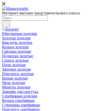
Интернет-магазин представительского класса
Каталог
Ювелирные изделия
Золотые изделия
Браслеты золотые
Кольца золотые
Гайтаны золотые
Подвески золотые
Серьги золотые
Цепи золотые
Запонки золотые
Пирсинги золотые
Броши золотые
Часы золотые
Монеты золотые
Зажимы для галстука
Серебряные изделия
Кольца серебряные
Сувениры серебряные
Пирсинги серебряные