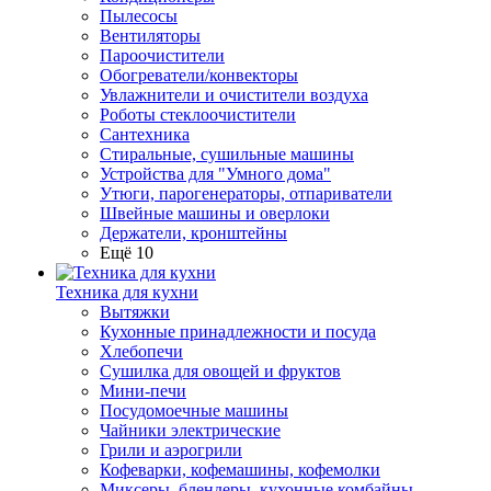
Пылесосы
Вентиляторы
Пароочистители
Обогреватели/конвекторы
Увлажнители и очистители воздуха
Роботы стеклоочистители
Сантехника
Стиральные, сушильные машины
Устройства для "Умного дома"
Утюги, парогенераторы, отпариватели
Швейные машины и оверлоки
Держатели, кронштейны
Ещё 10
Техника для кухни
Вытяжки
Кухонные принадлежности и посуда
Хлебопечи
Сушилка для овощей и фруктов
Мини-печи
Посудомоечные машины
Чайники электрические
Грили и аэрогрили
Кофеварки, кофемашины, кофемолки
Миксеры, блендеры, кухонные комбайны