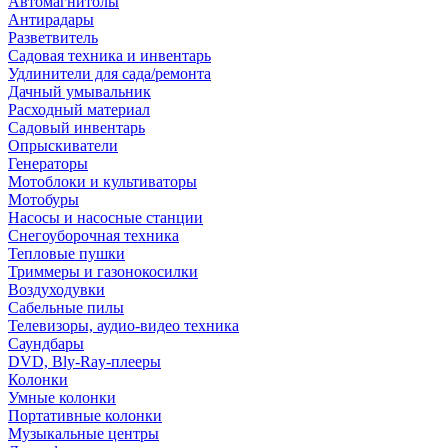
Автомагнитолы
Антирадары
Разветвитель
Садовая техника и инвентарь
Удлинители для сада/ремонта
Дачный умывальник
Расходный материал
Садовый инвентарь
Опрыскиватели
Генераторы
Мотоблоки и культиваторы
Мотобуры
Насосы и насосные станции
Снегоуборочная техника
Тепловые пушки
Триммеры и газонокосилки
Воздуходувки
Сабельные пилы
Телевизоры, аудио-видео техника
Саундбары
DVD, Bly-Ray-плееры
Колонки
Умные колонки
Портативные колонки
Музыкальные центры