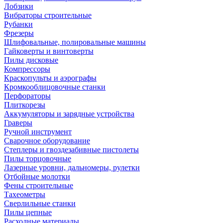
Лобзики
Вибраторы строительные
Рубанки
Фрезеры
Шлифовальные, полировальные машины
Гайковерты и винтоверты
Пилы дисковые
Компрессоры
Краскопульты и аэрографы
Кромкооблицовочные станки
Перфораторы
Плиткорезы
Аккумуляторы и зарядные устройства
Граверы
Ручной инструмент
Сварочное оборудование
Степлеры и гвоздезабивные пистолеты
Пилы торцовочные
Лазерные уровни, дальномеры, рулетки
Отбойные молотки
Фены строительные
Тахеометры
Сверлильные станки
Пилы цепные
Расходные материалы