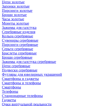
Цепи золотые
Запонки золотые
Пирсинги золотые
Броши золотые
Часы золотые
Монеты золотые
Зажимы для галстука
Серебряные изделия
Кольца серебряные
Сувениры серебряные
Пирсинги серебряные
Серьги серебряные
Браслеты серебряные
Броши серебряные
Зажимы для галстука серебряные
Цепи серебряные
Подвески серебряные
Футляры для ювелирных украшений
Смартфоны и гаджеты
Смартфоны и телефоны
Смартфоны
Телефоны
Стационарные телефоны
Гаджеты
Очки виртуальной реальности