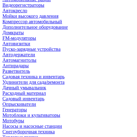
Видеорегистраторы
Автокресло
Мойки высокого давления
Компрессор автомобильный
Дополнительное оборудование
Домкраты
FM-модуляторы
Автовизитки
Пуско-зарядные устройства
Автодержатели
Автомагнитолы
Антирадары
Разветвитель
Садовая техника и инвентарь
Удлинители для сада/ремонта
Дачный умывальник
Расходный материал
Садовый инвентарь
Опрыскиватели
Генераторы
Мотоблоки и культиваторы
Мотобуры
Насосы и насосные станции
Снегоуборочная техника