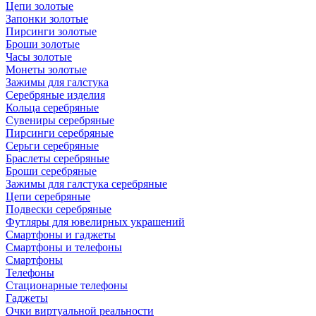
Цепи золотые
Запонки золотые
Пирсинги золотые
Броши золотые
Часы золотые
Монеты золотые
Зажимы для галстука
Серебряные изделия
Кольца серебряные
Сувениры серебряные
Пирсинги серебряные
Серьги серебряные
Браслеты серебряные
Броши серебряные
Зажимы для галстука серебряные
Цепи серебряные
Подвески серебряные
Футляры для ювелирных украшений
Смартфоны и гаджеты
Смартфоны и телефоны
Смартфоны
Телефоны
Стационарные телефоны
Гаджеты
Очки виртуальной реальности