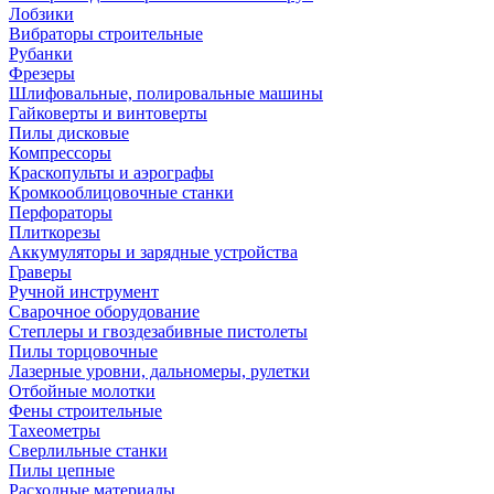
Лобзики
Вибраторы строительные
Рубанки
Фрезеры
Шлифовальные, полировальные машины
Гайковерты и винтоверты
Пилы дисковые
Компрессоры
Краскопульты и аэрографы
Кромкооблицовочные станки
Перфораторы
Плиткорезы
Аккумуляторы и зарядные устройства
Граверы
Ручной инструмент
Сварочное оборудование
Степлеры и гвоздезабивные пистолеты
Пилы торцовочные
Лазерные уровни, дальномеры, рулетки
Отбойные молотки
Фены строительные
Тахеометры
Сверлильные станки
Пилы цепные
Расходные материалы