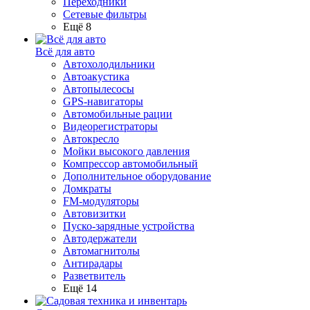
Переходники
Сетевые фильтры
Ещё 8
Всё для авто
Автохолодильники
Автоакустика
Автопылесосы
GPS-навигаторы
Автомобильные рации
Видеорегистраторы
Автокресло
Мойки высокого давления
Компрессор автомобильный
Дополнительное оборудование
Домкраты
FM-модуляторы
Автовизитки
Пуско-зарядные устройства
Автодержатели
Автомагнитолы
Антирадары
Разветвитель
Ещё 14