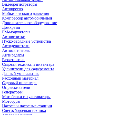
Видеорегистраторы
Автокресло
Мойки высокого давления
Компрессор автомобильный
Дополнительное оборудование
Домкраты
FM-модуляторы
Автовизитки
Пуско-зарядные устройства
Автодержатели
Автомагнитолы
Антирадары
Разветвитель
Садовая техника и инвентарь
Удлинители для сада/ремонта
Дачный умывальник
Расходный материал
Садовый инвентарь
Опрыскиватели
Генераторы
Мотоблоки и культиваторы
Мотобуры
Насосы и насосные станции
Снегоуборочная техника