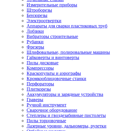
Измерительные приборы
Штроборезы
Бензорезы
Электроотвертки
Аппараты для сварки пластиковых труб
Лобзики
Вибраторы строительные
Рубанки
Фрезеры
Шлифовальные, полировальные машины
Гайковерты и винтоверты
Пилы дисковые
Компрессоры
Краскопульты и аэрографы
Кромкооблицовочные станки
Перфораторы
Плиткорезы
Аккумуляторы и зарядные устройства
Граверы
Ручной инструмент
Сварочное оборудование
Степлеры и гвоздезабивные пистолеты
Пилы торцовочные
Лазерные уровни, дальномеры, рулетки