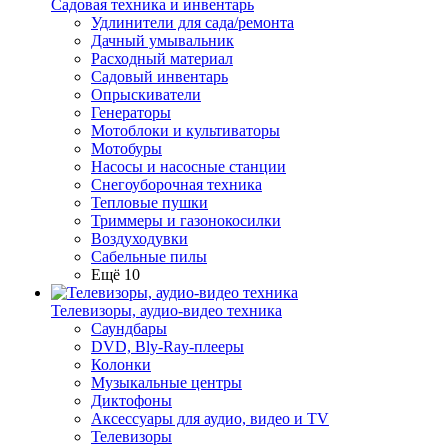
Садовая техника и инвентарь
Удлинители для сада/ремонта
Дачный умывальник
Расходный материал
Садовый инвентарь
Опрыскиватели
Генераторы
Мотоблоки и культиваторы
Мотобуры
Насосы и насосные станции
Снегоуборочная техника
Тепловые пушки
Триммеры и газонокосилки
Воздуходувки
Сабельные пилы
Ещё 10
Телевизоры, аудио-видео техника
Саундбары
DVD, Bly-Ray-плееры
Колонки
Музыкальные центры
Диктофоны
Аксессуары для аудио, видео и TV
Телевизоры