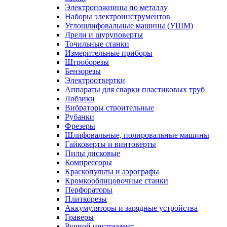
Электроножницы по металлу
Наборы электроинструментов
Углошлифовальные машины (УШМ)
Дрели и шуруповерты
Точильные станки
Измерительные приборы
Штроборезы
Бензорезы
Электроотвертки
Аппараты для сварки пластиковых труб
Лобзики
Вибраторы строительные
Рубанки
Фрезеры
Шлифовальные, полировальные машины
Гайковерты и винтоверты
Пилы дисковые
Компрессоры
Краскопульты и аэрографы
Кромкооблицовочные станки
Перфораторы
Плиткорезы
Аккумуляторы и зарядные устройства
Граверы
Ручной инструмент