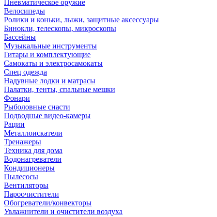
Пневматическое оружие
Велосипеды
Ролики и коньки, лыжи, защитные аксессуары
Бинокли, телескопы, микроскопы
Бассейны
Музыкальные инструменты
Гитары и комплектующие
Самокаты и электросамокаты
Спец одежда
Надувные лодки и матрасы
Палатки, тенты, спальные мешки
Фонари
Рыболовные снасти
Подводные видео-камеры
Рации
Металлоискатели
Тренажеры
Техника для дома
Водонагреватели
Кондиционеры
Пылесосы
Вентиляторы
Пароочистители
Обогреватели/конвекторы
Увлажнители и очистители воздуха