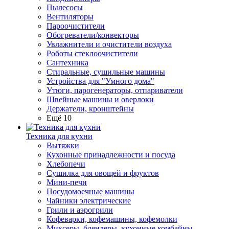
Пылесосы
Вентиляторы
Пароочистители
Обогреватели/конвекторы
Увлажнители и очистители воздуха
Роботы стеклоочистители
Сантехника
Стиральные, сушильные машины
Устройства для "Умного дома"
Утюги, парогенераторы, отпариватели
Швейные машины и оверлоки
Держатели, кронштейны
Ещё 10
Техника для кухни
Вытяжки
Кухонные принадлежности и посуда
Хлебопечи
Сушилка для овощей и фруктов
Мини-печи
Посудомоечные машины
Чайники электрические
Грили и аэрогрили
Кофеварки, кофемашины, кофемолки
Миксеры, блендеры, кухонные комбайны