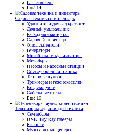
Разветвитель
Ещё 14
Садовая техника и инвентарь
Удлинители для сада/ремонта
Дачный умывальник
Расходный материал
Садовый инвентарь
Опрыскиватели
Генераторы
Мотоблоки и культиваторы
Мотобуры
Насосы и насосные станции
Снегоуборочная техника
Тепловые пушки
Триммеры и газонокосилки
Воздуходувки
Сабельные пилы
Ещё 10
Телевизоры, аудио-видео техника
Саундбары
DVD, Bly-Ray-плееры
Колонки
Музыкальные центры