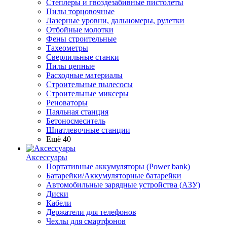
Степлеры и гвоздезабивные пистолеты
Пилы торцовочные
Лазерные уровни, дальномеры, рулетки
Отбойные молотки
Фены строительные
Тахеометры
Сверлильные станки
Пилы цепные
Расходные материалы
Строительные пылесосы
Строительные миксеры
Реноваторы
Паяльная станция
Бетоносмеситель
Шпатлевочные станции
Ещё 40
Аксессуары
Портативные аккумуляторы (Power bank)
Батарейки/Аккумуляторные батарейки
Автомобильные зарядные устройства (АЗУ)
Диски
Кабели
Держатели для телефонов
Чехлы для смартфонов