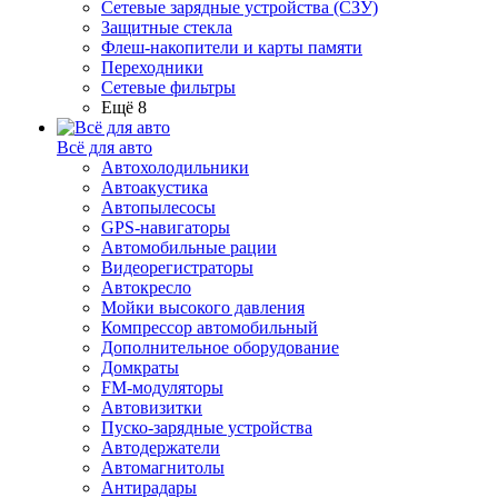
Сетевые зарядные устройства (СЗУ)
Защитные стекла
Флеш-накопители и карты памяти
Переходники
Сетевые фильтры
Ещё 8
Всё для авто
Автохолодильники
Автоакустика
Автопылесосы
GPS-навигаторы
Автомобильные рации
Видеорегистраторы
Автокресло
Мойки высокого давления
Компрессор автомобильный
Дополнительное оборудование
Домкраты
FM-модуляторы
Автовизитки
Пуско-зарядные устройства
Автодержатели
Автомагнитолы
Антирадары