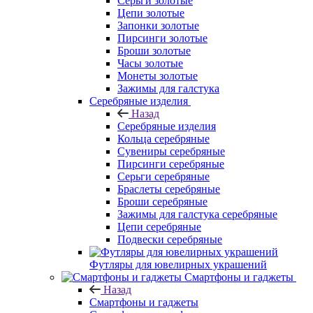
Серьги золотые
Цепи золотые
Запонки золотые
Пирсинги золотые
Броши золотые
Часы золотые
Монеты золотые
Зажимы для галстука
Серебряные изделия
Назад
Серебряные изделия
Кольца серебряные
Сувениры серебряные
Пирсинги серебряные
Серьги серебряные
Браслеты серебряные
Броши серебряные
Зажимы для галстука серебряные
Цепи серебряные
Подвески серебряные
Футляры для ювелирных украшений
Смартфоны и гаджеты
Назад
Смартфоны и гаджеты