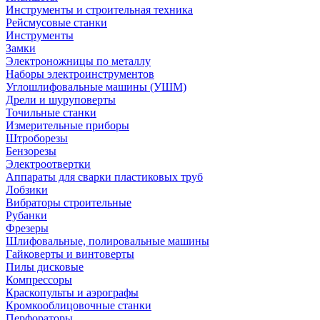
Инструменты и строительная техника
Рейсмусовые станки
Инструменты
Замки
Электроножницы по металлу
Наборы электроинструментов
Углошлифовальные машины (УШМ)
Дрели и шуруповерты
Точильные станки
Измерительные приборы
Штроборезы
Бензорезы
Электроотвертки
Аппараты для сварки пластиковых труб
Лобзики
Вибраторы строительные
Рубанки
Фрезеры
Шлифовальные, полировальные машины
Гайковерты и винтоверты
Пилы дисковые
Компрессоры
Краскопульты и аэрографы
Кромкооблицовочные станки
Перфораторы