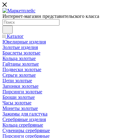
Интернет-магазин представительского класса
Каталог
Ювелирные изделия
Золотые изделия
Браслеты золотые
Кольца золотые
Гайтаны золотые
Подвески золотые
Серьги золотые
Цепи золотые
Запонки золотые
Пирсинги золотые
Броши золотые
Часы золотые
Монеты золотые
Зажимы для галстука
Серебряные изделия
Кольца серебряные
Сувениры серебряные
Пирсинги серебряные