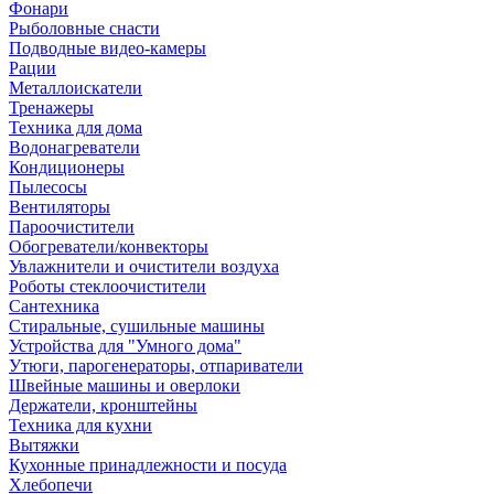
Фонари
Рыболовные снасти
Подводные видео-камеры
Рации
Металлоискатели
Тренажеры
Техника для дома
Водонагреватели
Кондиционеры
Пылесосы
Вентиляторы
Пароочистители
Обогреватели/конвекторы
Увлажнители и очистители воздуха
Роботы стеклоочистители
Сантехника
Стиральные, сушильные машины
Устройства для "Умного дома"
Утюги, парогенераторы, отпариватели
Швейные машины и оверлоки
Держатели, кронштейны
Техника для кухни
Вытяжки
Кухонные принадлежности и посуда
Хлебопечи