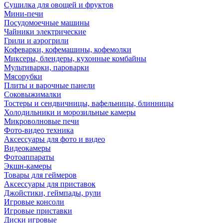
Сушилка для овощей и фруктов
Мини-печи
Посудомоечные машины
Чайники электрические
Грили и аэрогрили
Кофеварки, кофемашины, кофемолки
Миксеры, блендеры, кухонные комбайны
Мультиварки, пароварки
Мясорубки
Плиты и варочные панели
Соковыжималки
Тостеры и сендвичницы, вафельницы, блинницы
Холодильники и морозильные камеры
Микроволновые печи
Фото-видео техника
Аксессуары для фото и видео
Видеокамеры
Фотоаппараты
Экшн-камеры
Товары для геймеров
Аксессуары для приставок
Джойстики, геймпады, рули
Игровые консоли
Игровые приставки
Диски игровые