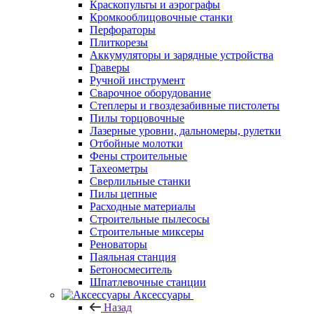
Краскопульты и аэрографы
Кромкооблицовочные станки
Перфораторы
Плиткорезы
Аккумуляторы и зарядные устройства
Граверы
Ручной инструмент
Сварочное оборудование
Степлеры и гвоздезабивные пистолеты
Пилы торцовочные
Лазерные уровни, дальномеры, рулетки
Отбойные молотки
Фены строительные
Тахеометры
Сверлильные станки
Пилы цепные
Расходные материалы
Строительные пылесосы
Строительные миксеры
Реноваторы
Паяльная станция
Бетоносмеситель
Шпатлевочные станции
Аксессуары
Назад