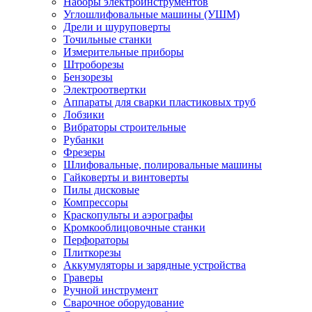
Наборы электроинструментов
Углошлифовальные машины (УШМ)
Дрели и шуруповерты
Точильные станки
Измерительные приборы
Штроборезы
Бензорезы
Электроотвертки
Аппараты для сварки пластиковых труб
Лобзики
Вибраторы строительные
Рубанки
Фрезеры
Шлифовальные, полировальные машины
Гайковерты и винтоверты
Пилы дисковые
Компрессоры
Краскопульты и аэрографы
Кромкооблицовочные станки
Перфораторы
Плиткорезы
Аккумуляторы и зарядные устройства
Граверы
Ручной инструмент
Сварочное оборудование