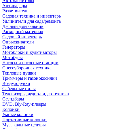
Автомагнитолы
Антирадары
Разветвитель
Садовая техника и инвентарь
Удлинители для сада/ремонта
Дачный умывальник
Расходный материал
Садовый инвентарь
Опрыскиватели
Генераторы
Мотоблоки и культиваторы
Мотобуры
Насосы и насосные станции
Снегоуборочная техника
Тепловые пушки
Триммеры и газонокосилки
Воздуходувки
Сабельные пилы
Телевизоры, аудио-видео техника
Саундбары
DVD, Bly-Ray-плееры
Колонки
Умные колонки
Портативные колонки
Музыкальные центры