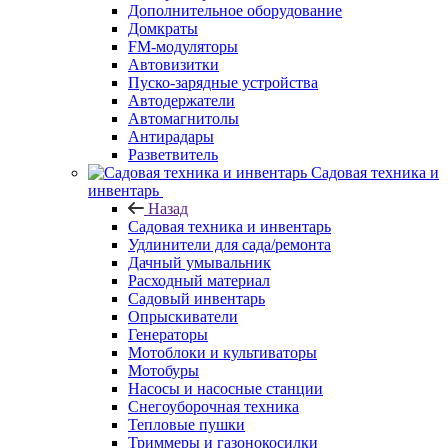
Дополнительное оборудование
Домкраты
FM-модуляторы
Автовизитки
Пуско-зарядные устройства
Автодержатели
Автомагнитолы
Антирадары
Разветвитель
Садовая техника и
инвентарь
Назад
Садовая техника и инвентарь
Удлинители для сада/ремонта
Дачный умывальник
Расходный материал
Садовый инвентарь
Опрыскиватели
Генераторы
Мотоблоки и культиваторы
Мотобуры
Насосы и насосные станции
Снегоуборочная техника
Тепловые пушки
Триммеры и газонокосилки