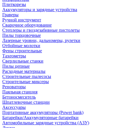
Плиткорезы
Аккумуляторы и зарядные устройства
Граверы
Ручной инструмент
Сварочное оборудование
Степлеры и гвоздезабивные пистолеты
Пилы торцовочные
Лазерные уровни, дальномеры, рулетки
Отбойные молотки
Фены строительные
Тахеометры
Сверлильные станки
Пилы цепные
Расходные материалы
Строительные пылесосы
Строительные миксеры
Реноваторы
Паяльная станция
Бетоносмеситель
Шпатлевочные станции
Аксессуары
Портативные аккумуляторы (Power bank)
Батарейки/Аккумуляторные батарейки
Автомобильные зарядные устройства (АЗУ)
Диски