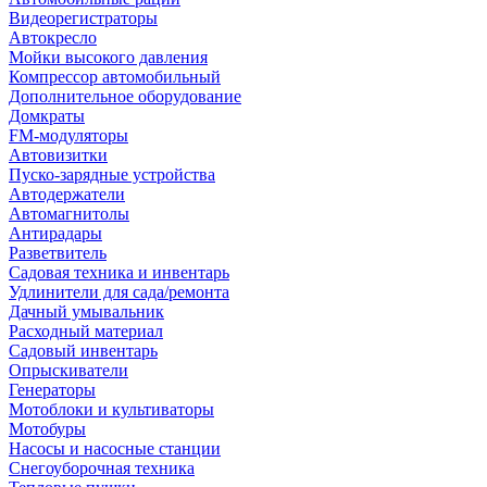
Видеорегистраторы
Автокресло
Мойки высокого давления
Компрессор автомобильный
Дополнительное оборудование
Домкраты
FM-модуляторы
Автовизитки
Пуско-зарядные устройства
Автодержатели
Автомагнитолы
Антирадары
Разветвитель
Садовая техника и инвентарь
Удлинители для сада/ремонта
Дачный умывальник
Расходный материал
Садовый инвентарь
Опрыскиватели
Генераторы
Мотоблоки и культиваторы
Мотобуры
Насосы и насосные станции
Снегоуборочная техника