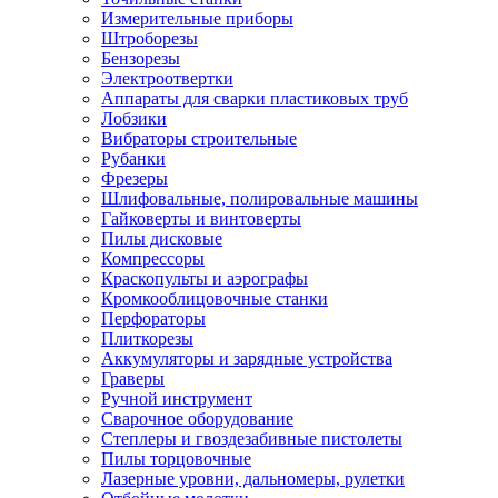
Измерительные приборы
Штроборезы
Бензорезы
Электроотвертки
Аппараты для сварки пластиковых труб
Лобзики
Вибраторы строительные
Рубанки
Фрезеры
Шлифовальные, полировальные машины
Гайковерты и винтоверты
Пилы дисковые
Компрессоры
Краскопульты и аэрографы
Кромкооблицовочные станки
Перфораторы
Плиткорезы
Аккумуляторы и зарядные устройства
Граверы
Ручной инструмент
Сварочное оборудование
Степлеры и гвоздезабивные пистолеты
Пилы торцовочные
Лазерные уровни, дальномеры, рулетки