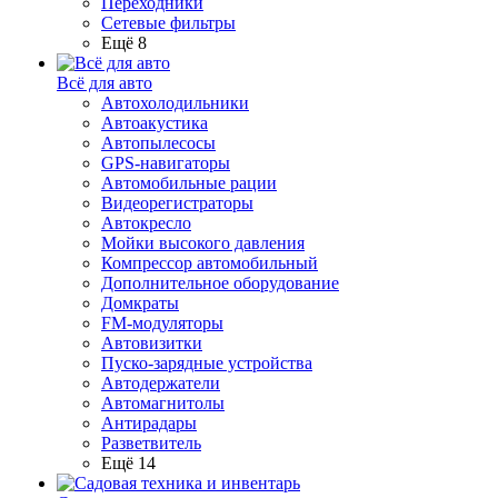
Переходники
Сетевые фильтры
Ещё 8
Всё для авто
Автохолодильники
Автоакустика
Автопылесосы
GPS-навигаторы
Автомобильные рации
Видеорегистраторы
Автокресло
Мойки высокого давления
Компрессор автомобильный
Дополнительное оборудование
Домкраты
FM-модуляторы
Автовизитки
Пуско-зарядные устройства
Автодержатели
Автомагнитолы
Антирадары
Разветвитель
Ещё 14