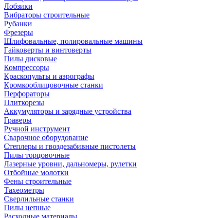
Лобзики
Вибраторы строительные
Рубанки
Фрезеры
Шлифовальные, полировальные машины
Гайковерты и винтоверты
Пилы дисковые
Компрессоры
Краскопульты и аэрографы
Кромкооблицовочные станки
Перфораторы
Плиткорезы
Аккумуляторы и зарядные устройства
Граверы
Ручной инструмент
Сварочное оборудование
Степлеры и гвоздезабивные пистолеты
Пилы торцовочные
Лазерные уровни, дальномеры, рулетки
Отбойные молотки
Фены строительные
Тахеометры
Сверлильные станки
Пилы цепные
Расходные материалы