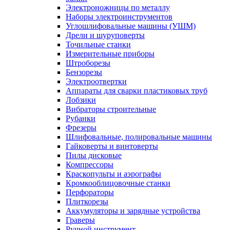
Электроножницы по металлу
Наборы электроинструментов
Углошлифовальные машины (УШМ)
Дрели и шуруповерты
Точильные станки
Измерительные приборы
Штроборезы
Бензорезы
Электроотвертки
Аппараты для сварки пластиковых труб
Лобзики
Вибраторы строительные
Рубанки
Фрезеры
Шлифовальные, полировальные машины
Гайковерты и винтоверты
Пилы дисковые
Компрессоры
Краскопульты и аэрографы
Кромкооблицовочные станки
Перфораторы
Плиткорезы
Аккумуляторы и зарядные устройства
Граверы
Ручной инструмент