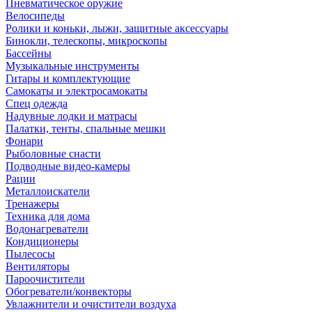
Пневматическое оружие
Велосипеды
Ролики и коньки, лыжи, защитные аксессуары
Бинокли, телескопы, микроскопы
Бассейны
Музыкальные инструменты
Гитары и комплектующие
Самокаты и электросамокаты
Спец одежда
Надувные лодки и матрасы
Палатки, тенты, спальные мешки
Фонари
Рыболовные снасти
Подводные видео-камеры
Рации
Металлоискатели
Тренажеры
Техника для дома
Водонагреватели
Кондиционеры
Пылесосы
Вентиляторы
Пароочистители
Обогреватели/конвекторы
Увлажнители и очистители воздуха