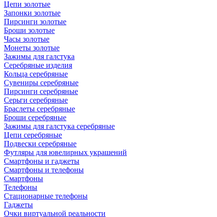
Цепи золотые
Запонки золотые
Пирсинги золотые
Броши золотые
Часы золотые
Монеты золотые
Зажимы для галстука
Серебряные изделия
Кольца серебряные
Сувениры серебряные
Пирсинги серебряные
Серьги серебряные
Браслеты серебряные
Броши серебряные
Зажимы для галстука серебряные
Цепи серебряные
Подвески серебряные
Футляры для ювелирных украшений
Смартфоны и гаджеты
Смартфоны и телефоны
Смартфоны
Телефоны
Стационарные телефоны
Гаджеты
Очки виртуальной реальности