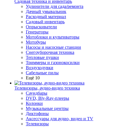
Садовая техника и инвентарь
Удлинители для сада/ремонта
Дачный умывальник
Расходный материал
Садовый инвентарь
Опрыскиватели
Генераторы
Мотоблоки и культиваторы
Мотобуры
Насосы и насосные станции
Снегоуборочная техника
Тепловые пушки
Триммеры и газонокосилки
Воздуходувки
Сабельные пилы
Ещё 10
Телевизоры, аудио-видео техника
Саундбары
DVD, Bly-Ray-плееры
Колонки
Музыкальные центры
Диктофоны
Аксессуары для аудио, видео и TV
Телевизоры