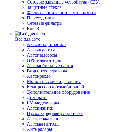
Сетевые зарядные устройства (СЗУ)
Защитные стекла
Флеш-накопители и карты памяти
Переходники
Сетевые фильтры
Ещё 8
Всё для авто
Автохолодильники
Автоакустика
Автопылесосы
GPS-навигаторы
Автомобильные рации
Видеорегистраторы
Автокресло
Мойки высокого давления
Компрессор автомобильный
Дополнительное оборудование
Домкраты
FM-модуляторы
Автовизитки
Пуско-зарядные устройства
Автодержатели
Автомагнитолы
Антирадары