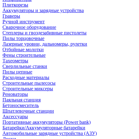
Плиткорезы
Аккумуляторы и зарядные устройства
Граверы
Ручной инструмент
Сварочное оборудование
Степлеры и гвоздезабивные пистолеты
Пилы торцовочные
Лазерные уровни, дальномеры, рулетки
Отбойные молотки
Фены строительные
Тахеометры
Сверлильные станки
Пилы цепные
Расходные материалы
Строительные пылесосы
Строительные миксеры
Реноваторы
Паяльная станция
Бетоносмеситель
Шпатлевочные станции
Аксессуары
Портативные аккумуляторы (Power bank)
Батарейки/Аккумуляторные батарейки
Автомобильные зарядные устройства (АЗУ)
Диски