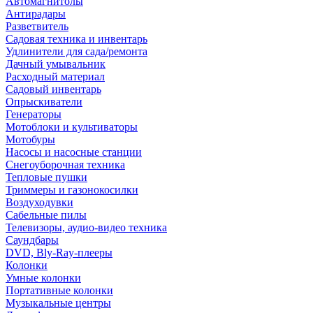
Автомагнитолы
Антирадары
Разветвитель
Садовая техника и инвентарь
Удлинители для сада/ремонта
Дачный умывальник
Расходный материал
Садовый инвентарь
Опрыскиватели
Генераторы
Мотоблоки и культиваторы
Мотобуры
Насосы и насосные станции
Снегоуборочная техника
Тепловые пушки
Триммеры и газонокосилки
Воздуходувки
Сабельные пилы
Телевизоры, аудио-видео техника
Саундбары
DVD, Bly-Ray-плееры
Колонки
Умные колонки
Портативные колонки
Музыкальные центры