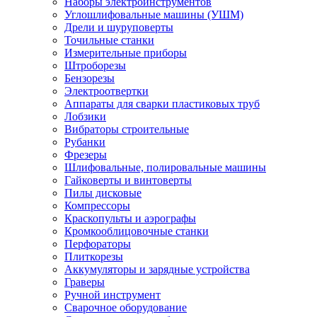
Наборы электроинструментов
Углошлифовальные машины (УШМ)
Дрели и шуруповерты
Точильные станки
Измерительные приборы
Штроборезы
Бензорезы
Электроотвертки
Аппараты для сварки пластиковых труб
Лобзики
Вибраторы строительные
Рубанки
Фрезеры
Шлифовальные, полировальные машины
Гайковерты и винтоверты
Пилы дисковые
Компрессоры
Краскопульты и аэрографы
Кромкооблицовочные станки
Перфораторы
Плиткорезы
Аккумуляторы и зарядные устройства
Граверы
Ручной инструмент
Сварочное оборудование