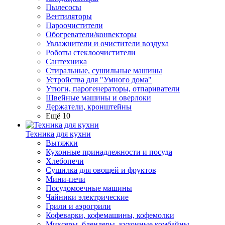
Пылесосы
Вентиляторы
Пароочистители
Обогреватели/конвекторы
Увлажнители и очистители воздуха
Роботы стеклоочистители
Сантехника
Стиральные, сушильные машины
Устройства для "Умного дома"
Утюги, парогенераторы, отпариватели
Швейные машины и оверлоки
Держатели, кронштейны
Ещё 10
Техника для кухни
Вытяжки
Кухонные принадлежности и посуда
Хлебопечи
Сушилка для овощей и фруктов
Мини-печи
Посудомоечные машины
Чайники электрические
Грили и аэрогрили
Кофеварки, кофемашины, кофемолки
Миксеры, блендеры, кухонные комбайны