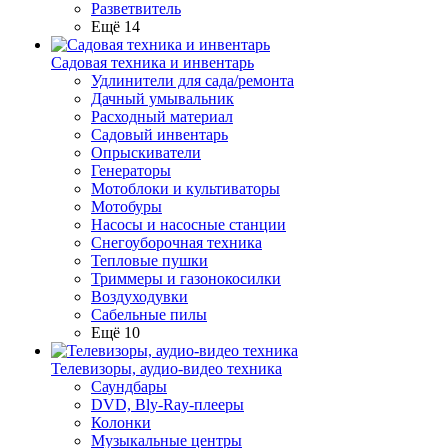
Разветвитель
Ещё 14
Садовая техника и инвентарь
Удлинители для сада/ремонта
Дачный умывальник
Расходный материал
Садовый инвентарь
Опрыскиватели
Генераторы
Мотоблоки и культиваторы
Мотобуры
Насосы и насосные станции
Снегоуборочная техника
Тепловые пушки
Триммеры и газонокосилки
Воздуходувки
Сабельные пилы
Ещё 10
Телевизоры, аудио-видео техника
Саундбары
DVD, Bly-Ray-плееры
Колонки
Музыкальные центры