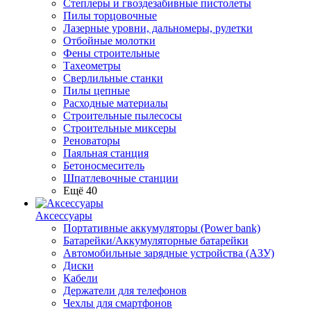
Степлеры и гвоздезабивные пистолеты
Пилы торцовочные
Лазерные уровни, дальномеры, рулетки
Отбойные молотки
Фены строительные
Тахеометры
Сверлильные станки
Пилы цепные
Расходные материалы
Строительные пылесосы
Строительные миксеры
Реноваторы
Паяльная станция
Бетоносмеситель
Шпатлевочные станции
Ещё 40
Аксессуары
Портативные аккумуляторы (Power bank)
Батарейки/Аккумуляторные батарейки
Автомобильные зарядные устройства (АЗУ)
Диски
Кабели
Держатели для телефонов
Чехлы для смартфонов