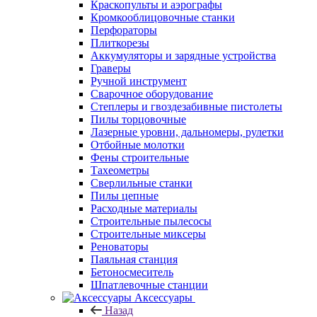
Краскопульты и аэрографы
Кромкооблицовочные станки
Перфораторы
Плиткорезы
Аккумуляторы и зарядные устройства
Граверы
Ручной инструмент
Сварочное оборудование
Степлеры и гвоздезабивные пистолеты
Пилы торцовочные
Лазерные уровни, дальномеры, рулетки
Отбойные молотки
Фены строительные
Тахеометры
Сверлильные станки
Пилы цепные
Расходные материалы
Строительные пылесосы
Строительные миксеры
Реноваторы
Паяльная станция
Бетоносмеситель
Шпатлевочные станции
Аксессуары
Назад