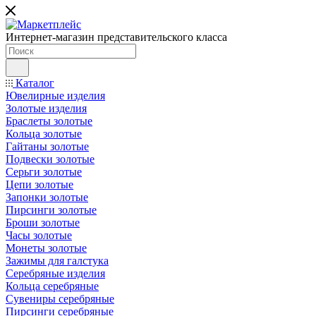
Интернет-магазин представительского класса
Каталог
Ювелирные изделия
Золотые изделия
Браслеты золотые
Кольца золотые
Гайтаны золотые
Подвески золотые
Серьги золотые
Цепи золотые
Запонки золотые
Пирсинги золотые
Броши золотые
Часы золотые
Монеты золотые
Зажимы для галстука
Серебряные изделия
Кольца серебряные
Сувениры серебряные
Пирсинги серебряные