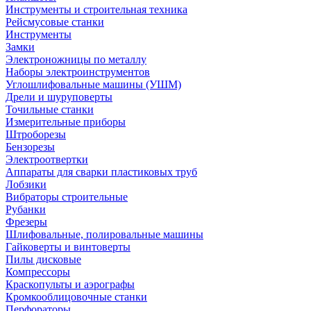
Инструменты и строительная техника
Рейсмусовые станки
Инструменты
Замки
Электроножницы по металлу
Наборы электроинструментов
Углошлифовальные машины (УШМ)
Дрели и шуруповерты
Точильные станки
Измерительные приборы
Штроборезы
Бензорезы
Электроотвертки
Аппараты для сварки пластиковых труб
Лобзики
Вибраторы строительные
Рубанки
Фрезеры
Шлифовальные, полировальные машины
Гайковерты и винтоверты
Пилы дисковые
Компрессоры
Краскопульты и аэрографы
Кромкооблицовочные станки
Перфораторы