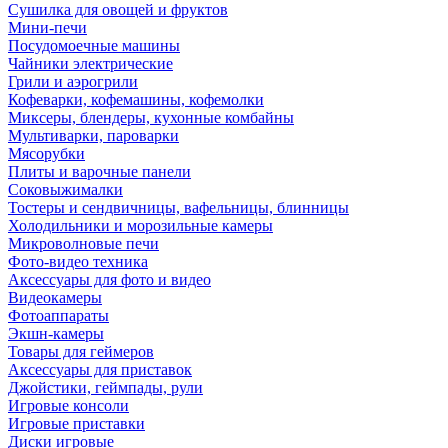
Сушилка для овощей и фруктов
Мини-печи
Посудомоечные машины
Чайники электрические
Грили и аэрогрили
Кофеварки, кофемашины, кофемолки
Миксеры, блендеры, кухонные комбайны
Мультиварки, пароварки
Мясорубки
Плиты и варочные панели
Соковыжималки
Тостеры и сендвичницы, вафельницы, блинницы
Холодильники и морозильные камеры
Микроволновые печи
Фото-видео техника
Аксессуары для фото и видео
Видеокамеры
Фотоаппараты
Экшн-камеры
Товары для геймеров
Аксессуары для приставок
Джойстики, геймпады, рули
Игровые консоли
Игровые приставки
Диски игровые