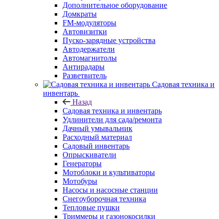
Дополнительное оборудование
Домкраты
FM-модуляторы
Автовизитки
Пуско-зарядные устройства
Автодержатели
Автомагнитолы
Антирадары
Разветвитель
Садовая техника и
инвентарь
Назад
Садовая техника и инвентарь
Удлинители для сада/ремонта
Дачный умывальник
Расходный материал
Садовый инвентарь
Опрыскиватели
Генераторы
Мотоблоки и культиваторы
Мотобуры
Насосы и насосные станции
Снегоуборочная техника
Тепловые пушки
Триммеры и газонокосилки