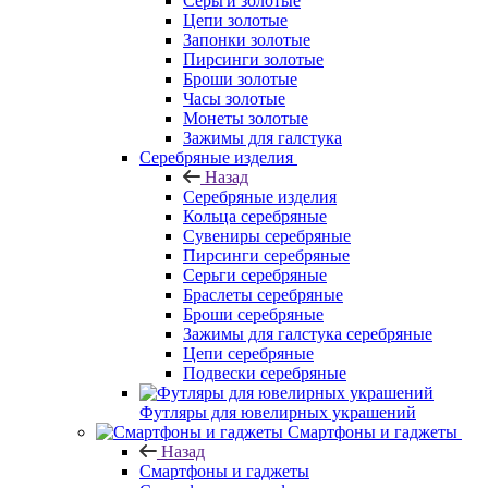
Серьги золотые
Цепи золотые
Запонки золотые
Пирсинги золотые
Броши золотые
Часы золотые
Монеты золотые
Зажимы для галстука
Серебряные изделия
Назад
Серебряные изделия
Кольца серебряные
Сувениры серебряные
Пирсинги серебряные
Серьги серебряные
Браслеты серебряные
Броши серебряные
Зажимы для галстука серебряные
Цепи серебряные
Подвески серебряные
Футляры для ювелирных украшений
Смартфоны и гаджеты
Назад
Смартфоны и гаджеты