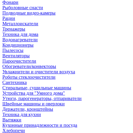
Фонари
Рыболовные снасти
Подводные видео-камеры
Рации
Металлоискатели
Тренажеры
Техника для дома
Водонагреватели
Кондиционеры
Пылесосы
Вентиляторы
Пароочистители
Обогреватели/конвекторы
Увлажнители и очистители воздуха
Роботы стеклоочистители
Сантехника
Стиральные, сушильные машины
Устройства для "Умного дома"
Утюги, парогенераторы, отпариватели
Швейные машины и оверлоки
Держатели, кронштейны
Техника для кухни
Вытяжки
Кухонные принадлежности и посуда
Хлебопечи