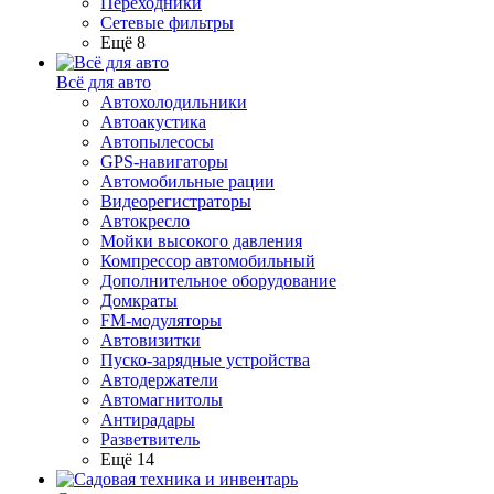
Переходники
Сетевые фильтры
Ещё 8
Всё для авто
Автохолодильники
Автоакустика
Автопылесосы
GPS-навигаторы
Автомобильные рации
Видеорегистраторы
Автокресло
Мойки высокого давления
Компрессор автомобильный
Дополнительное оборудование
Домкраты
FM-модуляторы
Автовизитки
Пуско-зарядные устройства
Автодержатели
Автомагнитолы
Антирадары
Разветвитель
Ещё 14