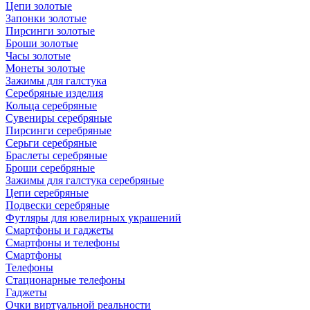
Цепи золотые
Запонки золотые
Пирсинги золотые
Броши золотые
Часы золотые
Монеты золотые
Зажимы для галстука
Серебряные изделия
Кольца серебряные
Сувениры серебряные
Пирсинги серебряные
Серьги серебряные
Браслеты серебряные
Броши серебряные
Зажимы для галстука серебряные
Цепи серебряные
Подвески серебряные
Футляры для ювелирных украшений
Смартфоны и гаджеты
Смартфоны и телефоны
Смартфоны
Телефоны
Стационарные телефоны
Гаджеты
Очки виртуальной реальности