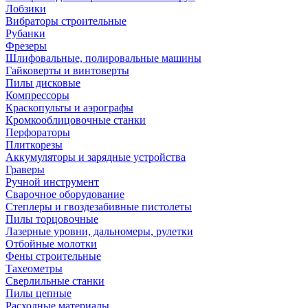
Лобзики
Вибраторы строительные
Рубанки
Фрезеры
Шлифовальные, полировальные машины
Гайковерты и винтоверты
Пилы дисковые
Компрессоры
Краскопульты и аэрографы
Кромкооблицовочные станки
Перфораторы
Плиткорезы
Аккумуляторы и зарядные устройства
Граверы
Ручной инструмент
Сварочное оборудование
Степлеры и гвоздезабивные пистолеты
Пилы торцовочные
Лазерные уровни, дальномеры, рулетки
Отбойные молотки
Фены строительные
Тахеометры
Сверлильные станки
Пилы цепные
Расходные материалы