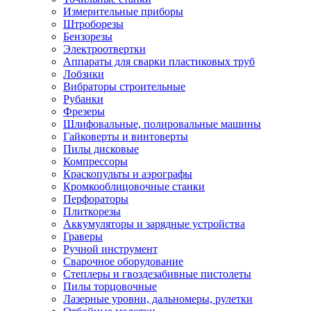
Измерительные приборы
Штроборезы
Бензорезы
Электроотвертки
Аппараты для сварки пластиковых труб
Лобзики
Вибраторы строительные
Рубанки
Фрезеры
Шлифовальные, полировальные машины
Гайковерты и винтоверты
Пилы дисковые
Компрессоры
Краскопульты и аэрографы
Кромкооблицовочные станки
Перфораторы
Плиткорезы
Аккумуляторы и зарядные устройства
Граверы
Ручной инструмент
Сварочное оборудование
Степлеры и гвоздезабивные пистолеты
Пилы торцовочные
Лазерные уровни, дальномеры, рулетки