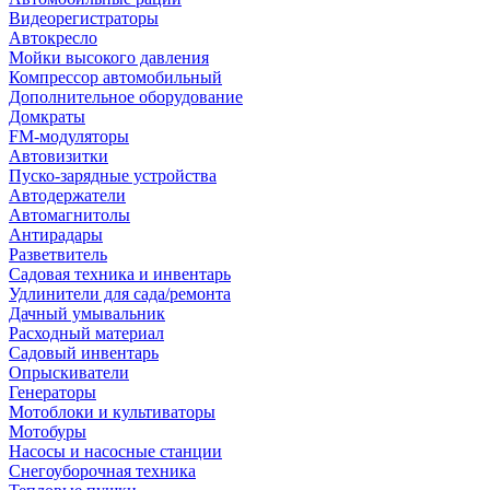
Видеорегистраторы
Автокресло
Мойки высокого давления
Компрессор автомобильный
Дополнительное оборудование
Домкраты
FM-модуляторы
Автовизитки
Пуско-зарядные устройства
Автодержатели
Автомагнитолы
Антирадары
Разветвитель
Садовая техника и инвентарь
Удлинители для сада/ремонта
Дачный умывальник
Расходный материал
Садовый инвентарь
Опрыскиватели
Генераторы
Мотоблоки и культиваторы
Мотобуры
Насосы и насосные станции
Снегоуборочная техника