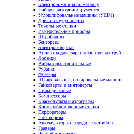
Электроножницы по металлу
Наборы электроинструментов
Углошлифовальные машины (УШМ)
Дрели и шуруповерты
Точильные станки
Измерительные приборы
Штроборезы
Бензорезы
Электроотвертки
Аппараты для сварки пластиковых труб
Лобзики
Вибраторы строительные
Рубанки
Фрезеры
Шлифовальные, полировальные машины
Гайковерты и винтоверты
Пилы дисковые
Компрессоры
Краскопульты и аэрографы
Кромкооблицовочные станки
Перфораторы
Плиткорезы
Аккумуляторы и зарядные устройства
Граверы
Ручной инструмент