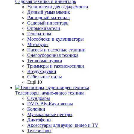
Садовая техника и инвентарь
Удлинители для сада/ремонта
Дачный умывальник
Расходный материал
Садовый инвентарь
Опрыскиватели
Генераторы
Мотоблоки и культиваторы
Мотобуры
Насосы и насосные станции
Снегоуборочная техника
Тепловые пушки
Триммеры и газонокосилки
Воздуходувки
Сабельные пилы
Ещё 10
Телевизоры, аудио-видео техника
Саундбары
DVD, Bly-Ray-плееры
Колонки
Музыкальные центры
Диктофоны
Аксессуары для аудио, видео и TV
Телевизоры