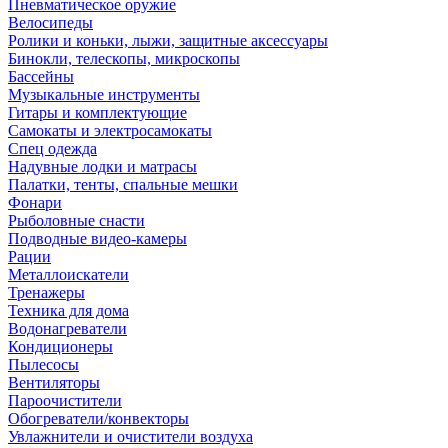
Пневматическое оружие
Велосипеды
Ролики и коньки, лыжи, защитные аксессуары
Бинокли, телескопы, микроскопы
Бассейны
Музыкальные инструменты
Гитары и комплектующие
Самокаты и электросамокаты
Спец одежда
Надувные лодки и матрасы
Палатки, тенты, спальные мешки
Фонари
Рыболовные снасти
Подводные видео-камеры
Рации
Металлоискатели
Тренажеры
Техника для дома
Водонагреватели
Кондиционеры
Пылесосы
Вентиляторы
Пароочистители
Обогреватели/конвекторы
Увлажнители и очистители воздуха